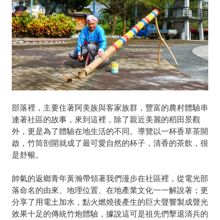
部落裡，主要住著阿美族與客家族群，豐富的農村體驗串
連著社區的故事，來到這裡，除了親近美麗的稻田景觀
外，更是為了體驗在地生活的不同。導覽以一杯香草茶開
啟，竹筒剖開就成了最可愛自然的杯子，清香的茶飲，很
是舒暢。
帥氣的返鄉青年黃瀚帶領著我們漫步在社區裡，從電光部
落命名的由來、地理位置、在地產業文化一一解說著；更
分享了用電土加水，點火燃燒後產生的巨大聲響製成聲光
效果十足的傳統竹炮體驗，據說這可是祖先們擊退清兵的