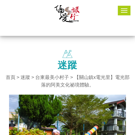
Togg
navig
迷蹤
首頁
>
迷蹤
>
台東最美小村子
> 【關山鎮x電光里】電光部
落的阿美文化祕境體驗。