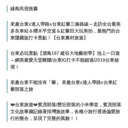
綠島民宿推薦
來趣台東x達人帶路x台東紅藜三條路線～走訪全台最美
多良車站＆櫻木平交道＆紅藜田大玩美拍，最熱門的台
東隱藏版打卡景點！【台東農村旅遊】
台東必玩景點【漂鳥197 縱谷大地藝術季】池上一日遊
～網美最愛天堂鞦韆/台東IG打卡不能錯過/2019台東秘
境！
來趣台東不能沒有「藜」 來趣台東x達人帶路x台東紅
藜部落之旅
❤️台東旅遊❤️賓茂部落/歷坵部落的小米學堂，賓茂部落
文化故事牆記錄著排灣族故事，各種小旅行透過偏愛旅
行的整合，呈現了完整的風貌！！