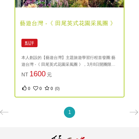
藝遊台灣 -《 田尾英式花園采風團 》
點評
本人創設的【藝遊台灣】主題旅遊學習行程首發團:藝
遊台灣 -《 田尾英式花園采風團 》，3月8日開團限額
20人，帶大家去參觀台灣今春最夢幻的英式花園-香久
1600
NT
元
園，讓你沉醉在台灣數十年難得一見的滿園溫帶花
卉。 還有坐落在婉如北國風情的落羽松森林中的溫室
0
0
0
(0)
庭園花園中的菁芳園，欣賞成百上千種的觀賞植物。
1