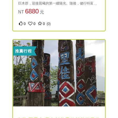
巨木群，迎接晨曦的第一縷陽光。隨後，健行特富野
古道，感受大自然的美好與寧靜，心靈在這片綠意中
6880
NT
元
得到釋放與重生。
0
0
0
(0)
推薦行程