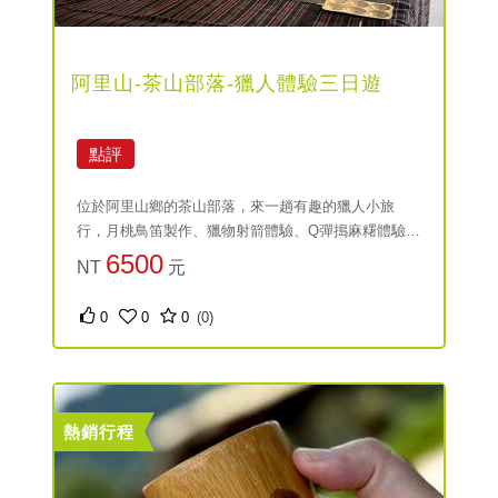
阿里山-茶山部落-獵人體驗三日遊
點評
位於阿里山鄉的茶山部落，來一趟有趣的獵人小旅
行，月桃鳥笛製作、獵物射箭體驗、Q彈搗麻糬體驗、
香氛蠟燭體驗等諸多體驗活動等你來參加。
6500
NT
元
0
0
0
(0)
熱銷行程