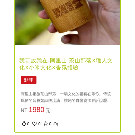
我玩故我在-阿里山 茶山部落X獵人文
化X小米文化X香氛體驗
點評
阿里山鄒族茶山部落，一場文化的饗宴在等你。傳統
風笛的音符如詩般流淌，禮炮的轟響彷彿在訴說歷史
的回聲。透過獵人鳥笛與獸皮的故事，感受鄒族的智
1980
NT
元
慧；在小米文化中，搗麻糬的過程讓人回味無窮。最
後，與香氛蠟燭相伴，讓這份獨特的香氣，成為你心
0
0
0
(0)
靈的寄託。