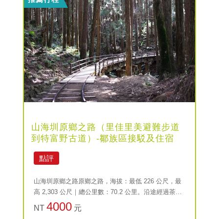
山海圳原鄉之路（里佳里美避難步道
到特富野古道）-鄒族區接駁及住宿
點評
山海圳原鄉之路原鄉之路，海拔：最低 226 公尺，最
高 2,303 公尺｜總公里數：70.2 公里。沿途經過茶
山、新美、山美、里佳、達邦與特富野鄒族部落，感
4000
NT
元
受鄒族的日常與文化，其中達邦與特富野仍保留著