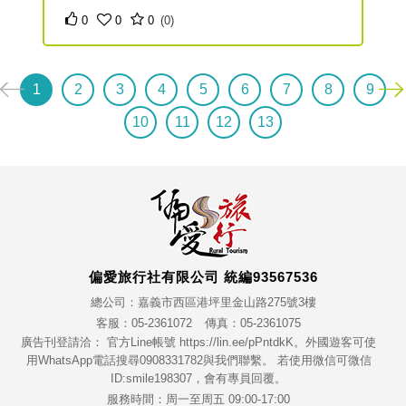
「庫巴 KUBA」，是鄒族男子集會所，也有幾處天主
0
0
0
(0)
堂與教會，部落內常有鄒族紋飾及壁畫，周邊則多為
果園、茶園、咖啡園、檳榔園與竹林，此段也進入地
形變化較大且自然原始的山區，沿途幾處可見曾文溪
1
2
3
4
5
6
7
8
9
溪谷。從特富野至自忠保留著早期林鐵水山線鐵軌，
周邊林相為柳杉人造林。
10
11
12
13
偏愛旅行社有限公司 統編93567536
總公司：嘉義市西區港坪里金山路275號3樓
客服：05-2361072
傳真：05-2361075
廣告刊登請洽： 官方Line帳號 https://lin.ee/pPntdkK。外國遊客可使
用WhatsApp電話搜尋0908331782與我們聯繫。 若使用微信可微信
ID:smile198307，會有專員回覆。
服務時間：周一至周五 09:00-17:00