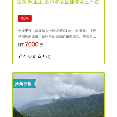
嘉義 阿里山 藍色部落里佳部落三日遊
點評
走進里佳，就像踏入一幅緩慢流動的山林畫卷。這裡
是鄒族的原鄉，是阿里山深處的秘境部落。無論是文
化體驗、自然探索，還是味蕾饗宴，三天兩夜的旅程
7000
NT
元
將讓你深刻感受土地的溫度與人情的厚度。放下都市
節奏，跟著鄒族的腳步，聆聽大山的故事，發現生活
0
0
5
(1)
的另一種可能。
推薦行程