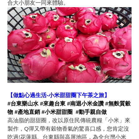
合大小朋友一同來體驗。
【做點心過生活-小米甜甜圈下午茶之旅】
#台東樂山水 #來趣台東 #南迴小米金讚 #無麩質穀
物 #產地直銷 #小米甜甜圈 #動手親自做
高油脂的甜甜圈，改以原住民傳統農糧「小米」來
製作，Q彈又帶有穀物香氣的驚喜口感，您肯定沒
吃過!花蓮縣、台東縣與高屏地區，為全台灣小米