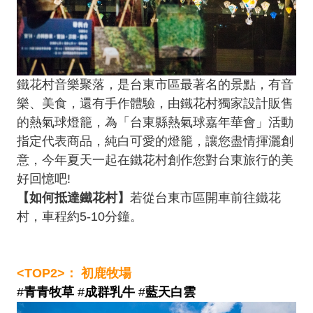
鐵花村音樂聚落，是台東市區最著名的景點，有音
樂、美食，還有手作體驗，由鐵花村獨家設計販售
的熱氣球燈籠，為「台東縣熱氣球嘉年華會」活動
指定代表商品，純白可愛的燈籠，讓您盡情揮灑創
意，今年夏天一起在鐵花村創作您對台東旅行的美
好回憶吧!
【如何抵達鐵花村】
若從台東市區開車前往鐵花
村，車程約5-10分鐘。
<TOP2>： 初鹿牧場
#
青青牧草
#
成群乳牛
#
藍天白雲