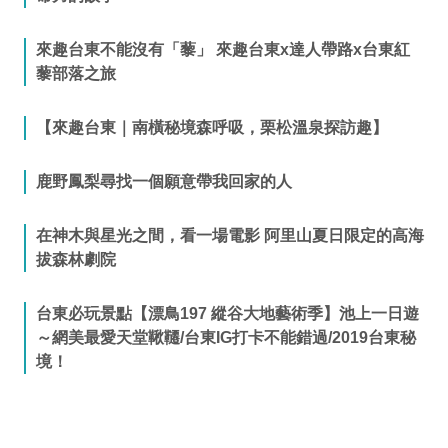
來趣台東不能沒有「藜」 來趣台東x達人帶路x台東紅
藜部落之旅
【來趣台東｜南橫秘境森呼吸，栗松溫泉探訪趣】
鹿野鳳梨尋找一個願意帶我回家的人
在神木與星光之間，看一場電影 阿里山夏日限定的高海
拔森林劇院
台東必玩景點【漂鳥197 縱谷大地藝術季】池上一日遊
～網美最愛天堂鞦韆/台東IG打卡不能錯過/2019台東秘
境！