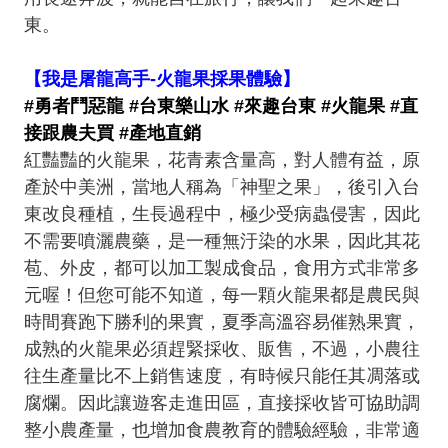
東。
【我是屠龍高手-火龍果採果體驗】
#勇者鬥惡龍 #台東樂山水 #來趣台東 #火龍果 #直
接跟農夫買 #產地直銷
紅豔豔的火龍果，花青素含量高，對人體有益，原
產於中美洲，當地人稱為「神聖之果」，後引入台
東改良種植，生長過程中，極少受病蟲侵害，因此
不需要噴灑農藥，是一種無汙染的水果，因此其花
苞、外皮，都可以加工製成食品，食用方式非常多
元喔！但您可能不知道，每一顆火龍果都是農民與
時間賽跑下勝利的果實，夏季高溫容易催熟果實，
成熟的火龍果必須趕緊採收、販售，不過，小農往
往生產量比不上銷售速度，有時候只能任其凋落或
腐爛。因此讓遊客走進田區，直接採收皆可協助調
整小農產量，也增加食農教育的體驗經驗，非常適