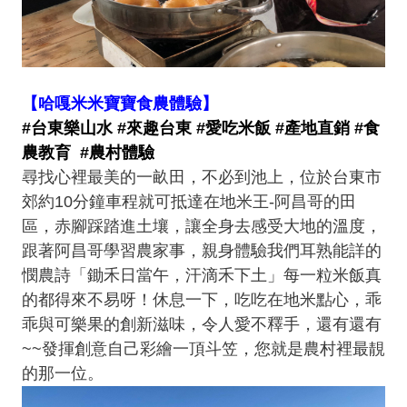
【哈嘎米米寶寶食農體驗】
#台東樂山水 #來趣台東 #愛吃米飯 #產地直銷 #食
農教育 #農村體驗
尋找心裡最美的一畝田，不必到池上，位於台東市
郊約10分鐘車程就可抵達在地米王-阿昌哥的田
區，赤腳踩踏進土壤，讓全身去感受大地的溫度，
跟著阿昌哥學習農家事，親身體驗我們耳熟能詳的
憫農詩「鋤禾日當午，汗滴禾下土」每一粒米飯真
的都得來不易呀！休息一下，吃吃在地米點心，乖
乖與可樂果的創新滋味，令人愛不釋手，還有還有
~~發揮創意自己彩繪一頂斗笠，您就是農村裡最靚
的那一位。