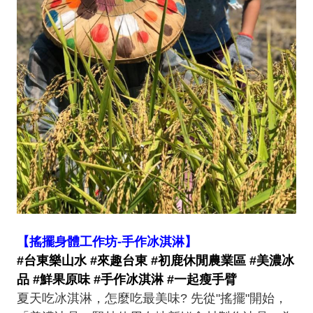
【搖擺身體工作坊-手作冰淇淋】
#台東樂山水 #來趣台東 #初鹿休閒農業區 #美濃冰
品​ #鮮果原味 #手作冰淇淋 ​#一起瘦手臂
夏天吃冰淇淋，怎麼吃最美味? 先從"搖擺"開始，