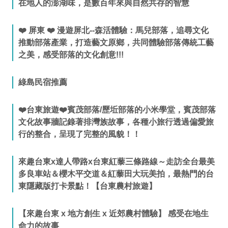
在地人的澎湖味，是數百年來與自然共存的智慧
❤️ 屏東 ❤️ 漫遊屏北--森活體驗：馬兒部落，追尋文化
推動部落產業，打造藝文原鄉，共同體驗部落傳統工藝
之美，感受部落的文化創意!!!
綠島民宿推薦
❤️台東旅遊❤️賓茂部落/歷坵部落的小米學堂，賓茂部落
文化故事牆記錄著排灣族故事，各種小旅行透過偏愛旅
行的整合，呈現了完整的風貌！！
來趣台東x達人帶路x台東紅藜三條路線～走訪全台最美
多良車站＆櫻木平交道＆紅藜田大玩美拍，最熱門的台
東隱藏版打卡景點！【台東農村旅遊】
【來趣台東 x 地方創生 x 近郊農村體驗】 感受在地生
命力的故事