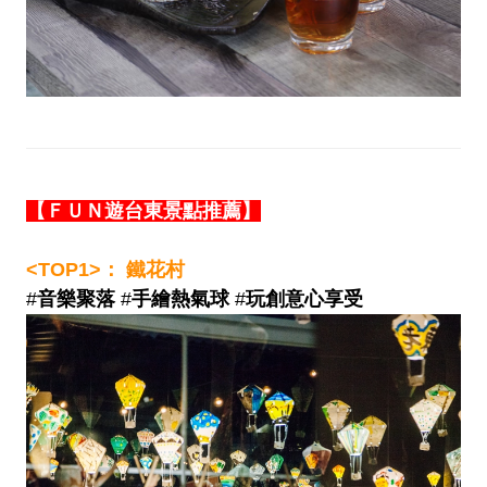
【ＦＵＮ遊台東景點推薦】
<TOP1>： 鐵花村
#
音樂聚落
#
手繪熱氣球
#
玩創意心享受