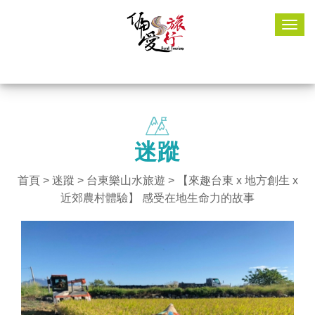
Togg
navig
迷蹤
首頁
>
迷蹤
>
台東樂山水旅遊
> 【來趣台東 x 地方創生 x
近郊農村體驗】 感受在地生命力的故事