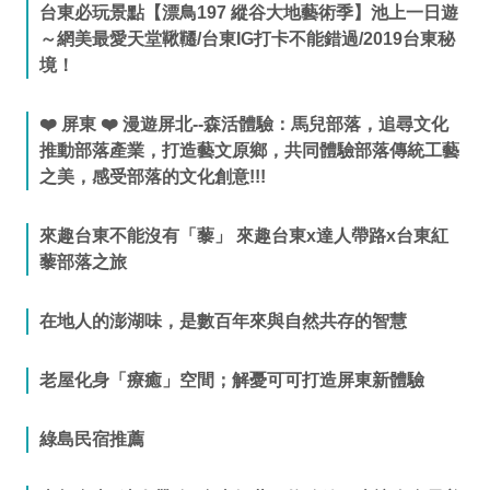
台東必玩景點【漂鳥197 縱谷大地藝術季】池上一日遊
～網美最愛天堂鞦韆/台東IG打卡不能錯過/2019台東秘
境！
❤️ 屏東 ❤️ 漫遊屏北--森活體驗：馬兒部落，追尋文化
推動部落產業，打造藝文原鄉，共同體驗部落傳統工藝
之美，感受部落的文化創意!!!
來趣台東不能沒有「藜」 來趣台東x達人帶路x台東紅
藜部落之旅
在地人的澎湖味，是數百年來與自然共存的智慧
老屋化身「療癒」空間；解憂可可打造屏東新體驗
綠島民宿推薦