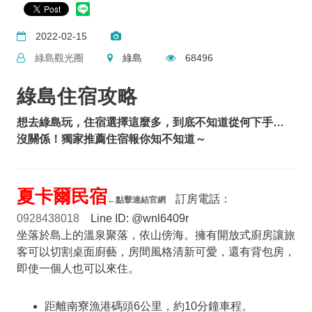
2022-02-15
綠島觀光圈
綠島
68496
綠島住宿攻略
想去綠島玩，住宿選擇這麼多，到底不知道從何下手…
沒關係！獨家推薦住宿報你知不知道～
夏卡爾民宿
訂房電話：
←
點擊連結官網
0928438018
Line ID: @wnl6409r
坐落於島上的溫泉聚落，依山傍海。擁有開放式廚房讓旅
客可以切割桌面廚藝，房間風格清新可愛，還有背包房，
即使一個人也可以來住。
距離南寮漁港碼頭6公里，約10分鐘車程。