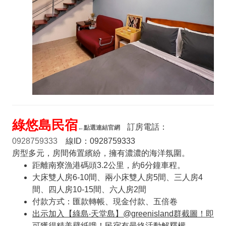
綠悠島民宿
訂房電話：
←
點選連結官網
0928759333
線ID：0928759333
房型多元，房間佈置繽紛，擁有濃濃的海洋氛圍。
距離南寮漁港碼頭3.2公里，約6分鐘車程。
大床雙人房6-10間、兩小床雙人房5間、三人房4
間、四人房10-15間、六人房2間
付款方式：匯款轉帳、現金付款、五倍卷
出示加入【綠島‧天堂島】@greenisland
群截圖！即
可獲得精美壁紙哦！民宿有最終活動解釋權。