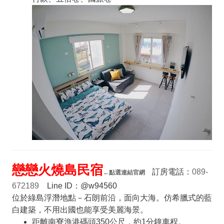
戀戀火燒島民宿
訂房電話：
089-
←
點選連結官網
672189
Line ID：@w94560
位於綠島浮潛地點－石朗前沿，面向大海。仿希臘式的藍
白建築，不用出國也能享受美麗海景。
距離南寮漁港碼頭350公尺，約1分鐘車程。