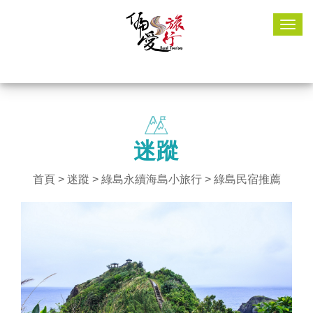
Togg
navig
迷蹤
首頁
>
迷蹤
>
綠島永續海島小旅行
> 綠島民宿推薦