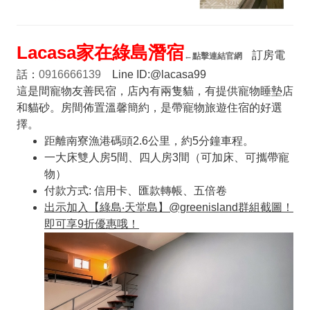
Lacasa
家在綠島潛宿
訂房電
←
點擊連結官網
話：
0916666139
Line ID:@lacasa99
這是間寵物友善民宿，店內有兩隻貓，有提供寵物睡墊店
和貓砂。房間佈置溫馨簡約，是帶寵物旅遊住宿的好選
擇。
距離南寮漁港碼頭2.6公里，約5分鐘車程。
一大床雙人房5間、四人房3間（可加床、可攜帶寵
物）
付款方式: 信用卡、匯款轉帳、五倍卷
出示加入【綠島‧天堂島】@greenisland
群組截圖！
即可享9
折優惠哦！