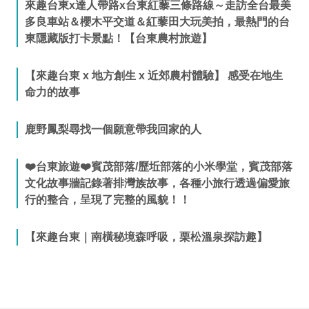
來趣台東x達人帶路x台東紅藜三條路線～走訪全台最美
多良車站＆櫻木平交道＆紅藜田大玩美拍，最熱門的台
東隱藏版打卡景點！【台東農村旅遊】
【來趣台東 x 地方創生 x 近郊農村體驗】 感受在地生
命力的故事
鹿野鳳梨尋找一個願意帶我回家的人
❤️台東旅遊❤️賓茂部落/歷坵部落的小米學堂，賓茂部落
文化故事牆記錄著排灣族故事，各種小旅行透過偏愛旅
行的整合，呈現了完整的風貌！！
【來趣台東｜南橫秘境森呼吸，栗松溫泉探訪趣】