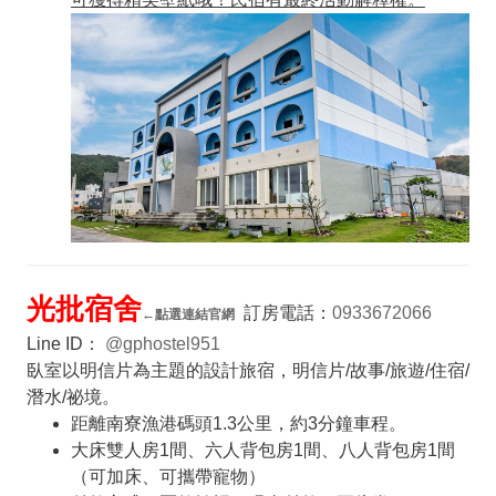
光批宿舍
訂房電話：
0933672066
←
點選連結官網
Line ID：
@gphostel951
臥室以明信片為主題的設計旅宿，明信片/故事/旅遊/住宿/
潛水/祕境。
距離南寮漁港碼頭1.3公里，約3分鐘車程。
大床雙人房1間、六人背包房1間、八人背包房1間
（可加床、可攜帶寵物）