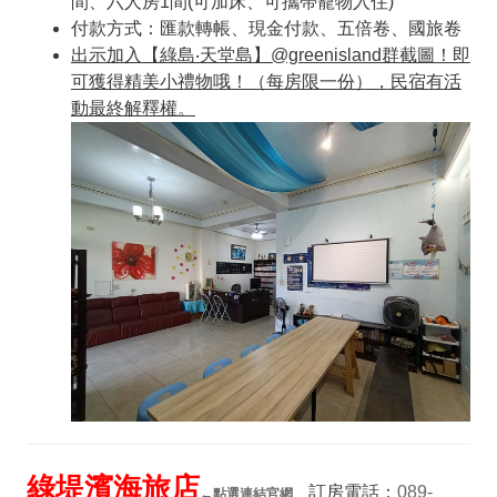
間、六人房1間(可加床、可攜帶寵物入住)
付款方式：匯款轉帳、現金付款、五倍卷、國旅卷
出示加入【綠島‧天堂島】@greenisland
群截圖！即
可獲得精美小禮物哦！（每房限一份），民宿有活
動最終解釋權。
綠堤濱海旅店
訂房電話：
089-
←
點選連結官網