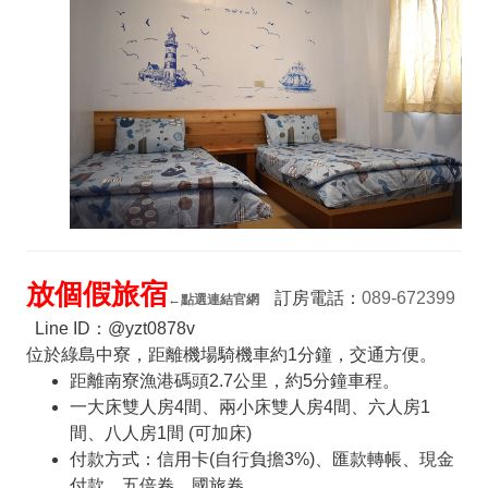
放個假旅宿
訂房電話：
089-672399
←
點選連結官網
Line ID：@yzt0878v
位於綠島中寮，距離機場騎機車約1分鐘，交通方便。
距離南寮漁港碼頭2.7公里，約5分鐘車程。
一大床雙人房4間、兩小床雙人房4間、六人房1
間、八人房1間 (可加床)
付款方式：信用卡(自行負擔3%)、匯款轉帳、現金
付款、五倍卷、國旅卷