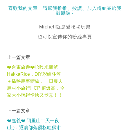
喜歡我的文章，請幫我推推、按讚、加入粉絲團給我
鼓勵喔~
Michell就是愛吃喝玩樂
也可以宣傳你的粉絲專頁
上一篇文章
❤️台東旅遊❤️哈嘎米商號
HakkaRice，DIY彩繪斗笠
＋插秧農事體驗，一日農夫
農村小旅行!! CP 值爆高，全
家大小玩得愉快又愜意！！
下一篇文章
❤️嘉義❤️ 阿里山二天一夜
(上)：逐鹿部落優格哇獅市