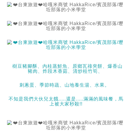
樹豆豬腳酥、內桂蒸鮮魚、原鄉瓦祿夾餅、爆香山
豬肉、炸段木香菇、清炒桂竹筍、
刺蔥蛋、季節時蔬、山地養生湯、水果。
不知是我們大伙兒太餓.....還是.....滿滿的風味餐，馬
上被大家秒殺!!