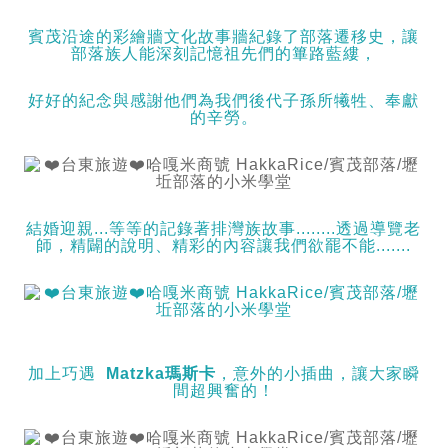
賓茂沿途的彩繪牆文化故事牆紀錄了部落遷移史，讓
部落族人能深刻記憶祖先們的篳路藍縷，
好好的紀念與感謝他們為我們後代子孫所犧牲、奉獻
的辛勞。
結婚迎親...等等的記錄著排灣族故事........透過導覽老
師，精闢的說明、精彩的內容讓我們欲罷不能.......
加上巧遇
Matzka瑪斯卡
，意外的小插曲，讓大家瞬
間超興奮的！