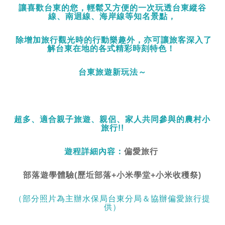
讓喜歡台東的您，輕鬆又方便的一次玩透台東縱谷
線、南迴線、海岸線等知名景點，
除增加旅行觀光時的行動樂趣外，亦可讓旅客深入了
解台東在地的各式
精彩時刻
特色
！
台東旅遊新玩法～
超多、適合親子旅遊、親侶、家人共同參與的農村小
旅行!!
遊程詳細內容：
偏愛旅行
部落遊學體驗(歷坵部落+小米學堂+小米收穫祭)
（部分照片為主辦水保局台東分局＆協辦偏愛旅行提
供）