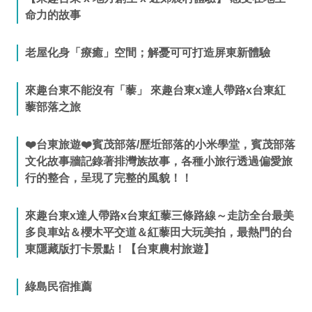
命力的故事
老屋化身「療癒」空間；解憂可可打造屏東新體驗
來趣台東不能沒有「藜」 來趣台東x達人帶路x台東紅
藜部落之旅
❤️台東旅遊❤️賓茂部落/歷坵部落的小米學堂，賓茂部落
文化故事牆記錄著排灣族故事，各種小旅行透過偏愛旅
行的整合，呈現了完整的風貌！！
來趣台東x達人帶路x台東紅藜三條路線～走訪全台最美
多良車站＆櫻木平交道＆紅藜田大玩美拍，最熱門的台
東隱藏版打卡景點！【台東農村旅遊】
綠島民宿推薦