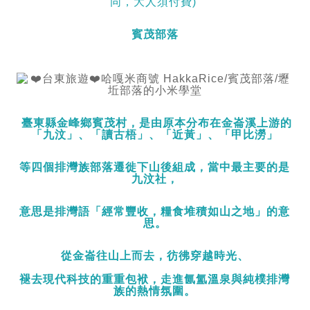
同，大人須付費)
賓茂部落
臺東縣金峰鄉賓茂村，是由原本分布在金崙溪上游的
「九汶」、「讀古梧」、「近黃」、「甲比澇」
等四個排灣族部落遷徙下山後組成，當中最主要的是
九汶社，
意思是排灣語「經常豐收，糧食堆積如山之地」的意
思。
從金崙往山上而去，彷彿穿越時光、
褪去現代科技的重重包袱，走進氤氳溫泉與純樸排灣
族的熱情氛圍。