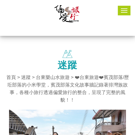
Togg
navig
迷蹤
首頁
>
迷蹤
>
台東樂山水旅遊
> ❤️台東旅遊❤️賓茂部落/歷
坵部落的小米學堂，賓茂部落文化故事牆記錄著排灣族故
事，各種小旅行透過偏愛旅行的整合，呈現了完整的風
貌！！