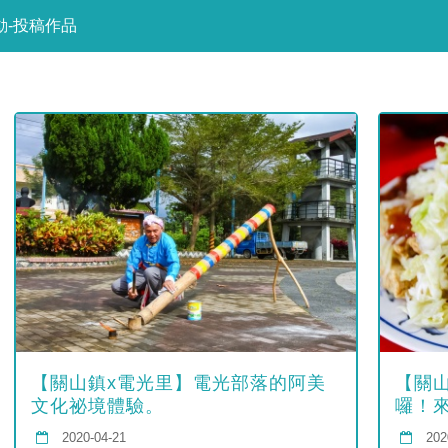
-投稿作品
【關山鎮x電光里】電光部落的阿美
【關
文化祕境體驗。
囉！
2020-04-21
202