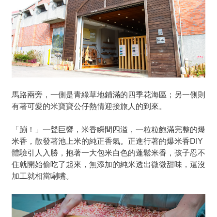
馬路兩旁，一側是青綠草地鋪滿的四季花海區；另一側則
有著可愛的米寶寶公仔熱情迎接旅人的到來。
「蹦！」一聲巨響，米香瞬間四溢，一粒粒飽滿完整的爆
米香，散發著池上米的純正香氣。正進行著的爆米香DIY
體驗引人入勝，抱著一大包米白色的蓬鬆米香，孩子忍不
住就開始偷吃了起來，無添加的純米透出微微甜味，還沒
加工就相當唰嘴。