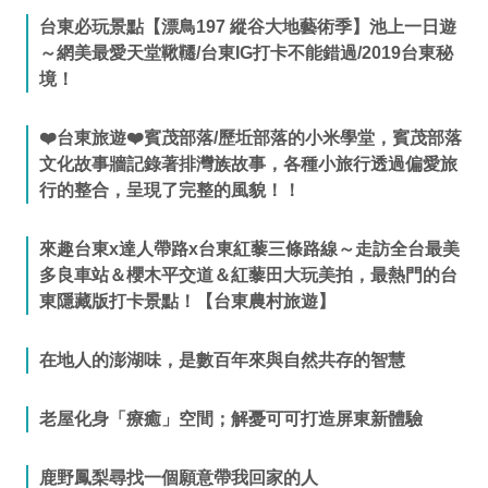
台東必玩景點【漂鳥197 縱谷大地藝術季】池上一日遊
～網美最愛天堂鞦韆/台東IG打卡不能錯過/2019台東秘
境！
❤️台東旅遊❤️賓茂部落/歷坵部落的小米學堂，賓茂部落
文化故事牆記錄著排灣族故事，各種小旅行透過偏愛旅
行的整合，呈現了完整的風貌！！
來趣台東x達人帶路x台東紅藜三條路線～走訪全台最美
多良車站＆櫻木平交道＆紅藜田大玩美拍，最熱門的台
東隱藏版打卡景點！【台東農村旅遊】
在地人的澎湖味，是數百年來與自然共存的智慧
老屋化身「療癒」空間；解憂可可打造屏東新體驗
鹿野鳳梨尋找一個願意帶我回家的人