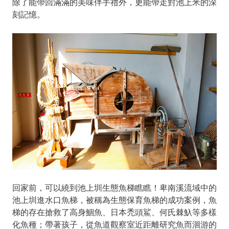
除了能帶回滿滿的美味伴手禮外，更能帶走對池上米的深
刻記憶。
回家前，可以繞到池上圳生態魚梯瞧瞧！卑南溪流域中的
池上圳進水口魚梯，被稱為生態保育魚梯的成功案例，魚
梯的存在搶救了高身鯝魚、日本禿頭鯊、何氏棘魞等多樣
化魚種；帶著孩子，從魚道觀察室近距離研究魚而洄游的