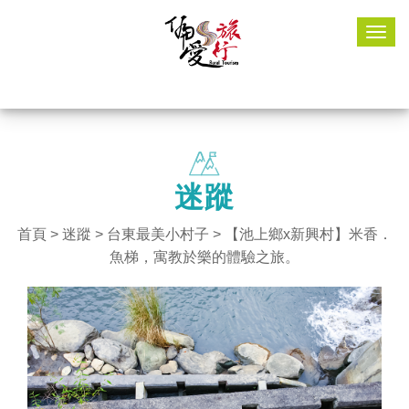
Togg
navig
迷蹤
首頁
>
迷蹤
>
台東最美小村子
> 【池上鄉x新興村】米香．
魚梯，寓教於樂的體驗之旅。