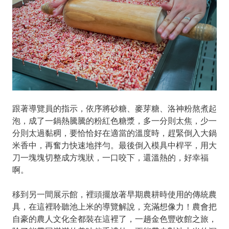
跟著導覽員的指示，依序將砂糖、麥芽糖、洛神粉熬煮起
泡，成了一鍋熱騰騰的粉紅色糖漿，多一分則太焦，少一
分則太過黏稠，要恰恰好在適當的溫度時，趕緊倒入大鍋
米香中，再奮力快速地拌勻。最後倒入模具中桿平，用大
刀一塊塊切整成方塊狀，一口咬下，還溫熱的，好幸福
啊。
移到另一間展示館，裡頭擺放著早期農耕時使用的傳統農
具，在這裡聆聽池上米的導覽解說，充滿想像力！農會把
自豪的農人文化全都裝在這裡了，一趟金色豐收館之旅，