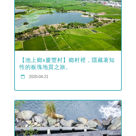
【池上鄉x慶豐村】鄉村裡，隱藏著知
性的板塊地質之旅。
2020-04-21