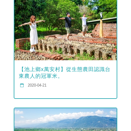
【池上鄉x萬安村】從生態農田認識台
東農人的冠軍米。
2020-04-21