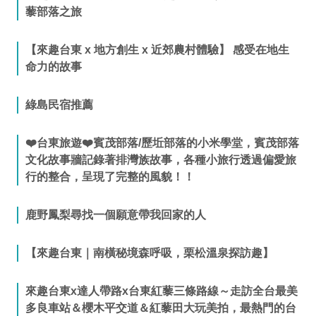
藜部落之旅
【來趣台東 x 地方創生 x 近郊農村體驗】 感受在地生
命力的故事
綠島民宿推薦
❤️台東旅遊❤️賓茂部落/歷坵部落的小米學堂，賓茂部落
文化故事牆記錄著排灣族故事，各種小旅行透過偏愛旅
行的整合，呈現了完整的風貌！！
鹿野鳳梨尋找一個願意帶我回家的人
【來趣台東｜南橫秘境森呼吸，栗松溫泉探訪趣】
來趣台東x達人帶路x台東紅藜三條路線～走訪全台最美
多良車站＆櫻木平交道＆紅藜田大玩美拍，最熱門的台