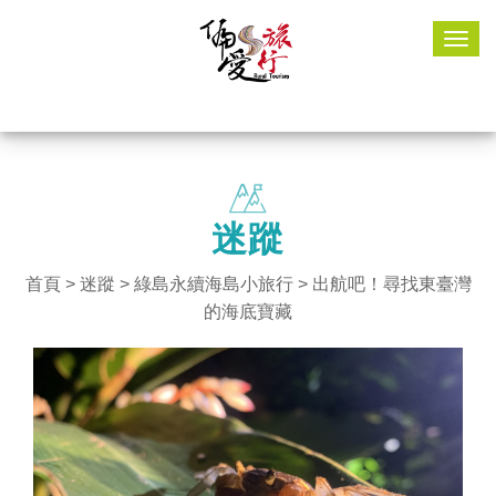
Togg
navig
迷蹤
首頁
>
迷蹤
>
綠島永續海島小旅行
> 出航吧！尋找東臺灣
的海底寶藏