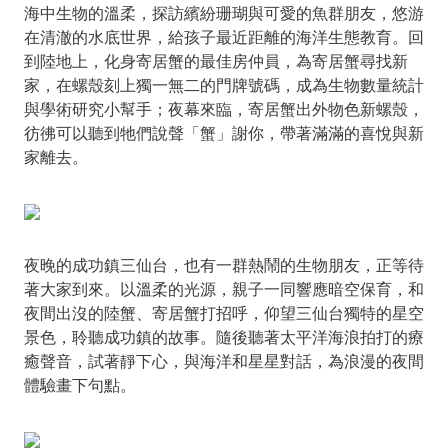
海中生物的溫柔，探訪繽紛珊瑚與可愛的魚群朋友，悠游
在清澈的水底世界，給孩子最近距離的海洋生態教育。回
到陸地上，化身寄居蟹的最佳房仲員，為寄居蟹尋找新
家，在螺殼刻上獨一無二的門牌號碼，成為生物數量統計
與學術研究小幫手；夜幕來臨，寄居蟹出外物色新螺殼，
彷彿可以聽到牠們說聲「蟹」謝你，帶著滿滿的喜悅與新
家離去。
夜晚的成功鎮三仙台，也有一群熱鬧的生物朋友，正等待
著大家到來。以溫柔的光源，親子一同響應暗空保育，和
夜間出沒的陸蟹、寄居蟹打招呼，仰望三仙台獨特的星空
景色，聆聽成功鎮的故事。隨後聽著太平洋海浪拍打的療
癒聲音，試著靜下心，與海洋和星星對話，為浪漫的夜間
體驗畫下句點。