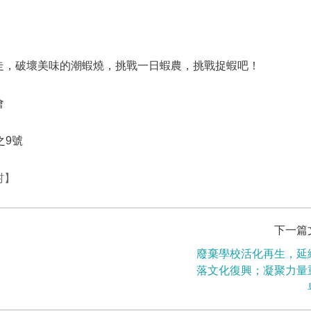
走，破壞美味的潮蝦燒，挑戰一日蝦農，挑戰捉蝦吧！
會
之9號
村】
下一篇
廢棄學校活化再生，延
落文化復興；凝聚力量