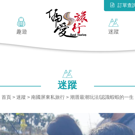
訂單查
趣遊
迷蹤
迷蹤
首頁
>
迷蹤
>
南國屏東私旅行
> 潮厝最潮玩法!認識蝦蝦的一生