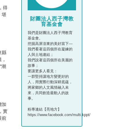
，得
，堪
財團法人西子灣教
育基金會
我們是財團法人西子灣教育
基金會。
挖掘高屏澎東的美好當下—
我們看著這四個所在凝練的
東縣
人與土地連結；
殖，
我們說著這四個所在美麗的
故事；
“潮
要讓更多人看見：
一群堅持讓地方變更好的
人，用實際行動深耕底蘊，
將家鄉的人文風情融入未
來，共同創造最動人的故
事。
增加
粉專連結【亮地方】
，實
https://www.facebook.com/multi.kppt/
眼前