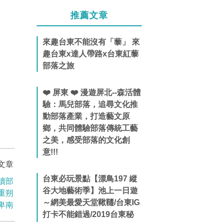
推薦文章
來趣台東不能沒有「藜」 來
趣台東x達人帶路x台東紅藜
部落之旅
❤️ 屏東 ❤️ 漫遊屏北--森活體
驗：馬兒部落，追尋文化推
動部落產業，打造藝文原
鄉，共同體驗部落傳統工藝
之美，感受部落的文化創
意!!!
文章
台東必玩景點【漂鳥197 縱
續部
谷大地藝術季】池上一日遊
重朔
～網美最愛天堂鞦韆/台東IG
卑南
打卡不能錯過/2019台東秘