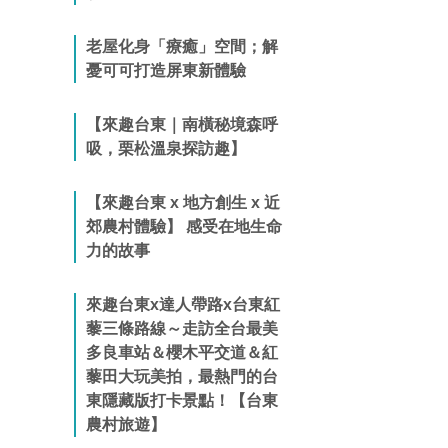
老屋化身「療癒」空間；解
憂可可打造屏東新體驗
【來趣台東｜南橫秘境森呼
吸，栗松溫泉探訪趣】
【來趣台東 x 地方創生 x 近
郊農村體驗】 感受在地生命
力的故事
來趣台東x達人帶路x台東紅
藜三條路線～走訪全台最美
多良車站＆櫻木平交道＆紅
藜田大玩美拍，最熱門的台
東隱藏版打卡景點！【台東
農村旅遊】