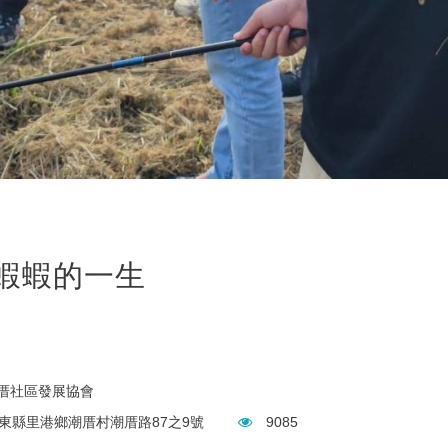
蝦蝦的一生
厝社區發展協會
東縣里港鄉潮厝村潮厝路87之9號
9085