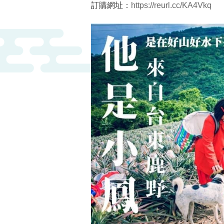
訂購網址：
https://reurl.cc/KA4Vkq