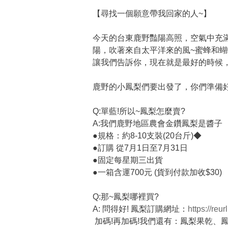
【尋找一個願意帶我回家的人~】
今天的台東鹿野豔陽高照，空氣中充
陽，吹著來自太平洋來的風~蜜蜂和蝴
讓我們告訴你，現在就是最好的時候，
鹿野的小鳳梨們要出發了，你們準備
Q:單藍!所以~鳳梨怎麼賣?
A:我們鹿野地區農會金鑽鳳梨是醬子
●規格：約8-10支裝(20台斤)◆
●訂購 從7月1日至7月31日
●固定每星期三出貨
●一箱含運700元 (貨到付款加收$30)
Q:那~鳳梨哪裡買?
A: 問得好! 鳳梨訂購網址：
https://re
加碼!再加碼!我們還有：鳳梨果乾、