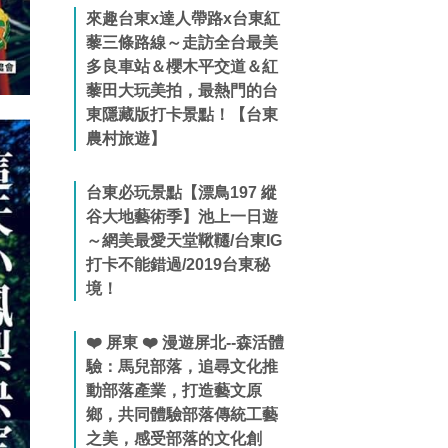
來趣台東x達人帶路x台東紅
藜三條路線～走訪全台最美
多良車站＆櫻木平交道＆紅
藜田大玩美拍，最熱門的台
東隱藏版打卡景點！【台東
農村旅遊】
台東必玩景點【漂鳥197 縱
谷大地藝術季】池上一日遊
～網美最愛天堂鞦韆/台東IG
打卡不能錯過/2019台東秘
境！
❤️ 屏東 ❤️ 漫遊屏北--森活體
驗：馬兒部落，追尋文化推
動部落產業，打造藝文原
鄉，共同體驗部落傳統工藝
之美，感受部落的文化創