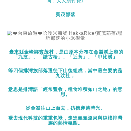
同，大人須付費)
賓茂部落
臺東縣金峰鄉賓茂村，是由原本分布在金崙溪上游的
「九汶」、「讀古梧」、「近黃」、「甲比澇」
等四個排灣族部落遷徙下山後組成，當中最主要的是
九汶社，
意思是排灣語「經常豐收，糧食堆積如山之地」的意
思。
從金崙往山上而去，彷彿穿越時光、
褪去現代科技的重重包袱，走進氤氳溫泉與純樸排灣
族的熱情氛圍。