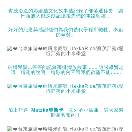
賓茂沿途的彩繪牆文化故事牆紀錄了部落遷移史，讓
部落族人能深刻記憶祖先們的篳路藍縷，
好好的紀念與感謝他們為我們後代子孫所犧牲、奉獻
的辛勞。
結婚迎親...等等的記錄著排灣族故事........透過導覽老
師，精闢的說明、精彩的內容讓我們欲罷不能.......
加上巧遇
Matzka瑪斯卡
，意外的小插曲，讓大家瞬
間超興奮的！