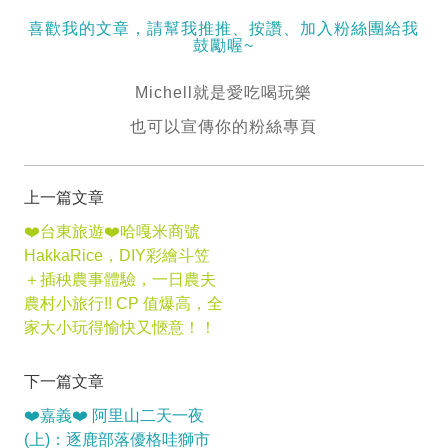
喜歡我的文章，請幫我推推、按讚、加入粉絲團給我
鼓勵喔~
Michell就是愛吃喝玩樂
也可以宣傳你的粉絲專頁
上一篇文章
❤️台東旅遊❤️哈嘎米商號
HakkaRice，DIY彩繪斗笠
＋插秧農事體驗，一日農夫
農村小旅行!! CP 值爆高，全
家大小玩得愉快又愜意！！
下一篇文章
❤️嘉義❤️ 阿里山二天一夜
(上)：逐鹿部落優格哇獅市