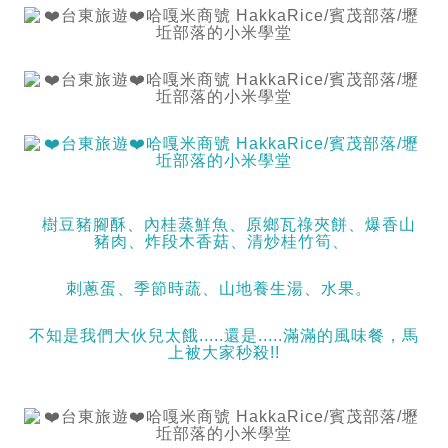
樹豆豬腳酥、內桂蒸鮮魚、原鄉瓦祿夾餅、爆香山
豬肉、炸段木香菇、清炒桂竹筍、
刺蔥蛋、季節時蔬、山地養生湯、水果。
不知是我們大伙兒太餓.....還是.....滿滿的風味餐，馬
上被大家秒殺!!