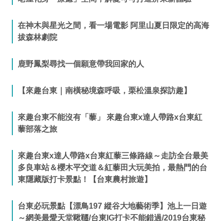
在神木與星光之間，看一場電影 阿里山夏日限定的高海
拔森林劇院
鹿野鳳梨尋找一個願意帶我回家的人
【來趣台東｜南橫秘境森呼吸，栗松溫泉探訪趣】
來趣台東不能沒有「藜」 來趣台東x達人帶路x台東紅
藜部落之旅
來趣台東x達人帶路x台東紅藜三條路線～走訪全台最美
多良車站＆櫻木平交道＆紅藜田大玩美拍，最熱門的台
東隱藏版打卡景點！【台東農村旅遊】
台東必玩景點【漂鳥197 縱谷大地藝術季】池上一日遊
～網美最愛天堂鞦韆/台東IG打卡不能錯過/2019台東秘