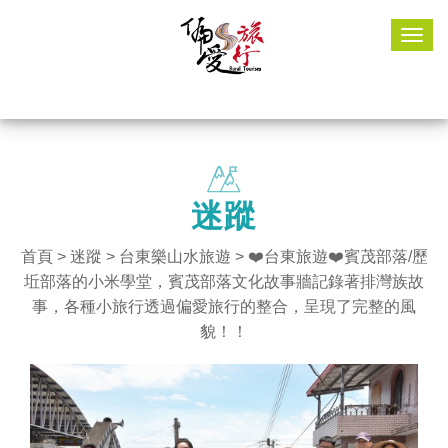
Togg
navig
迷蹤
首頁
>
迷蹤
>
台東樂山水旅遊
> ❤️台東旅遊❤️賓茂部落/歷
坵部落的小米學堂，賓茂部落文化故事牆記錄著排灣族故
事，各種小旅行透過偏愛旅行的整合，呈現了完整的風
貌！！