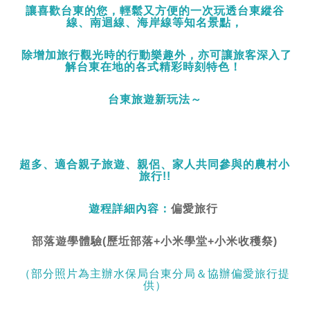
讓喜歡台東的您，輕鬆又方便的一次玩透台東縱谷
線、南迴線、海岸線等知名景點，
除增加旅行觀光時的行動樂趣外，亦可讓旅客深入了
解台東在地的各式
精彩時刻
特色
！
台東旅遊新玩法～
超多、適合親子旅遊、親侶、家人共同參與的農村小
旅行!!
遊程詳細內容：
偏愛旅行
部落遊學體驗(歷坵部落+小米學堂+小米收穫祭)
（部分照片為主辦水保局台東分局＆協辦偏愛旅行提
供）