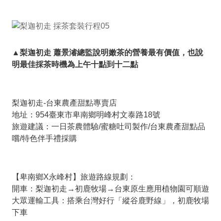
▲梨迦初走 蕭景濬總監說明嫩茶的營養最有價值，也說
明最佳採茶時機為上午十點到十二點
梨迦初走-台東農產甜點專賣店
地址：954臺東市卑南鄉明峰村文泰路18號
旅遊建議：一日茶農體驗/蜜糖吐司製作/台東農產甜點品
嚐/特色伴手禮採購
【卑南鄉X永峰村】旅遊路線規劃：
開車：梨迦初走→初鹿牧場→台東原生應用植物園可順遊
大眾運輸工具：搭乘台灣好行「縱谷鹿野線」，初鹿牧場
下車