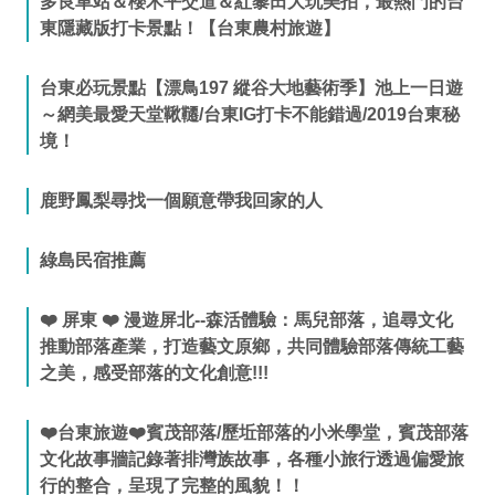
多良車站＆櫻木平交道＆紅藜田大玩美拍，最熱門的台
東隱藏版打卡景點！【台東農村旅遊】
台東必玩景點【漂鳥197 縱谷大地藝術季】池上一日遊
～網美最愛天堂鞦韆/台東IG打卡不能錯過/2019台東秘
境！
鹿野鳳梨尋找一個願意帶我回家的人
綠島民宿推薦
❤️ 屏東 ❤️ 漫遊屏北--森活體驗：馬兒部落，追尋文化
推動部落產業，打造藝文原鄉，共同體驗部落傳統工藝
之美，感受部落的文化創意!!!
❤️台東旅遊❤️賓茂部落/歷坵部落的小米學堂，賓茂部落
文化故事牆記錄著排灣族故事，各種小旅行透過偏愛旅
行的整合，呈現了完整的風貌！！