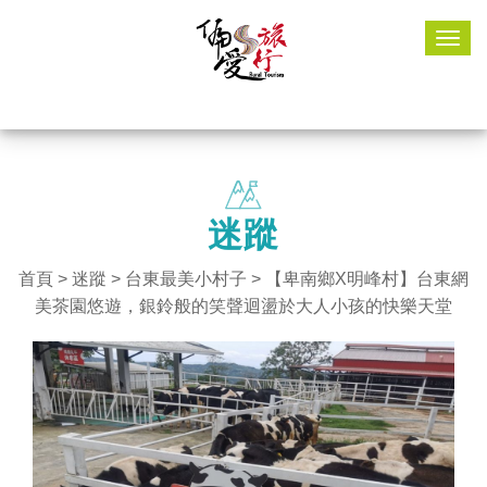
Togg
navig
迷蹤
首頁
>
迷蹤
>
台東最美小村子
> 【卑南鄉X明峰村】台東網
美茶園悠遊，銀鈴般的笑聲迴盪於大人小孩的快樂天堂