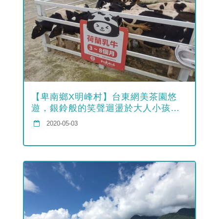
【卑南鄉X明峰村】台東網美茶園悠
遊，銀鈴般的笑聲迴盪於大人小孩
的...
2020-05-03