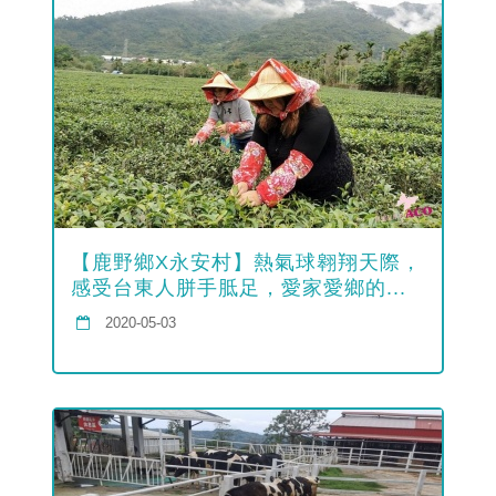
【鹿野鄉X永安村】熱氣球翱翔天際，
感受台東人胼手胝足，愛家愛鄉的...
2020-05-03