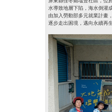
屏東縣佳冬鄉塭豐社區，位
水導致地層下陷，海水倒灌
由加入勞動部多元就業計畫
逐步走出困境，邁向永續再