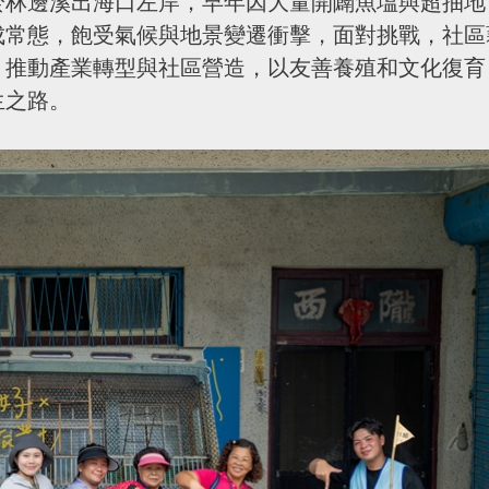
於林邊溪出海口左岸，早年因大量開闢魚塭與超抽地
成常態，飽受氣候與地景變遷衝擊，面對挑戰，社區
，推動產業轉型與社區營造，以友善養殖和文化復育
生之路。