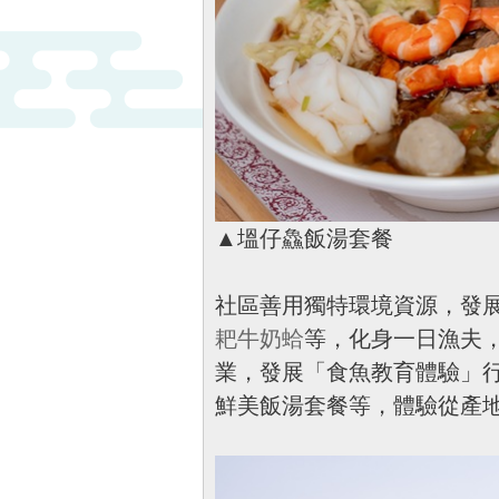
▲塭仔鱻飯湯套餐
社區善用獨特環境資源，發
耙牛奶蛤
等，化身一日漁夫
業，發展「食魚教育體驗」
鮮美飯湯套餐等，體驗從產