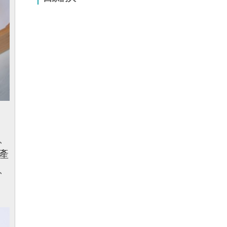
、
產
、