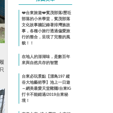
❤️台東旅遊❤️賓茂部落/歷坵
部落的小米學堂，賓茂部落
文化故事牆記錄著排灣族故
事，各種小旅行透過偏愛旅
行的整合，呈現了完整的風
貌！！
在地人的澎湖味，是數百年
履
來與自然共存的智慧
只
台東必玩景點【漂鳥197 縱
谷大地藝術季】池上一日遊
～網美最愛天堂鞦韆/台東IG
打卡不能錯過/2019台東秘
境！