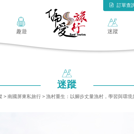
訂單查
趣遊
迷蹤
迷蹤
蹤
>
南國屏東私旅行
> 漁村重生：以腳步丈量漁村，學習與環境