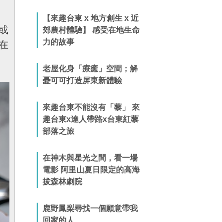
【來趣台東 x 地方創生 x 近
或
郊農村體驗】 感受在地生命
力的故事
在
老屋化身「療癒」空間；解
憂可可打造屏東新體驗
來趣台東不能沒有「藜」 來
趣台東x達人帶路x台東紅藜
部落之旅
在神木與星光之間，看一場
電影 阿里山夏日限定的高海
拔森林劇院
鹿野鳳梨尋找一個願意帶我
回家的人