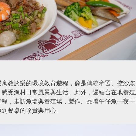
展寓教於樂的環境教育遊程，像是
傳統牽罟
、控沙窯
，感受漁村日常風景與生活。此外，還結合在地養殖
行程，走訪魚塭與養殖場，製作、品嚐午仔魚一夜干
地到餐桌的珍貴與用心。