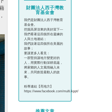
下
財團法人西子灣教
藉
育基金會
，
我們是財團法人西子灣教育
基金會。
挖掘高屏澎東的美好當下—
我們看著這四個所在凝練的
人與土地連結；
我們說著這四個所在美麗的
故事；
要讓更多人看見：
一群堅持讓地方變更好的
人，用實際行動深耕底蘊，
將家鄉的人文風情融入未
來，共同創造最動人的故
事。
粉專連結【亮地方】
https://www.facebook.com/multi.kppt/
推薦文章