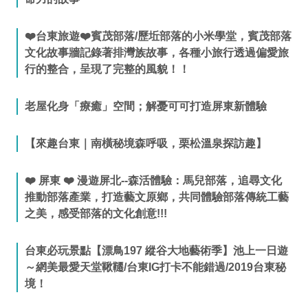
❤️台東旅遊❤️賓茂部落/歷坵部落的小米學堂，賓茂部落
文化故事牆記錄著排灣族故事，各種小旅行透過偏愛旅
行的整合，呈現了完整的風貌！！
老屋化身「療癒」空間；解憂可可打造屏東新體驗
【來趣台東｜南橫秘境森呼吸，栗松溫泉探訪趣】
❤️ 屏東 ❤️ 漫遊屏北--森活體驗：馬兒部落，追尋文化
推動部落產業，打造藝文原鄉，共同體驗部落傳統工藝
之美，感受部落的文化創意!!!
台東必玩景點【漂鳥197 縱谷大地藝術季】池上一日遊
～網美最愛天堂鞦韆/台東IG打卡不能錯過/2019台東秘
境！