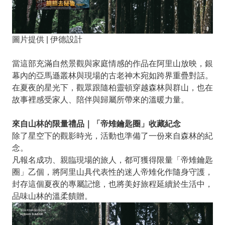
圖片提供 | 伊德設計
當這部充滿自然景觀與家庭情感的作品在阿里山放映，銀
幕內的亞馬遜叢林與現場的古老神木宛如跨界重疊對話。
在夏夜的星光下，觀眾跟隨柏靈頓穿越森林與群山，也在
故事裡感受家人、陪伴與歸屬所帶來的溫暖力量。
來自山林的限量禮品｜「帝雉鑰匙圈」收藏紀念
除了星空下的觀影時光，活動也準備了一份來自森林的紀
念。
凡報名成功、親臨現場的旅人，都可獲得限量「帝雉鑰匙
圈」乙個，將阿里山具代表性的迷人帝雉化作隨身守護，
封存這個夏夜的專屬記憶，也將美好旅程延續於生活中，
品味山林的溫柔饋贈。