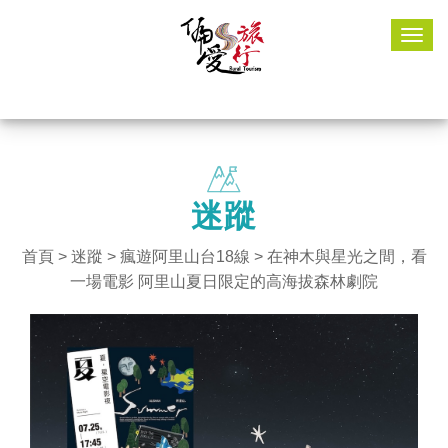
Togg
navig
迷蹤
首頁
>
迷蹤
>
瘋遊阿里山台18線
> 在神木與星光之間，看
一場電影 阿里山夏日限定的高海拔森林劇院