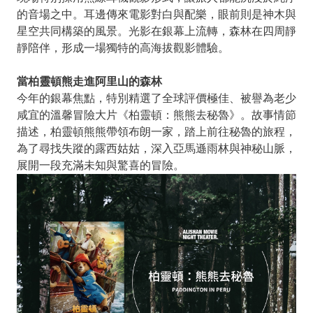
的音場之中。耳邊傳來電影對白與配樂，眼前則是神木與
星空共同構築的風景。光影在銀幕上流轉，森林在四周靜
靜陪伴，形成一場獨特的高海拔觀影體驗。
當柏靈頓熊走進阿里山的森林
今年的銀幕焦點，特別精選了全球評價極佳、被譽為老少
咸宜的溫馨冒險大片《柏靈頓：熊熊去秘魯》。故事情節
描述，柏靈頓熊熊帶領布朗一家，踏上前往秘魯的旅程，
為了尋找失蹤的露西姑姑，深入亞馬遜雨林與神秘山脈，
展開一段充滿未知與驚喜的冒險。