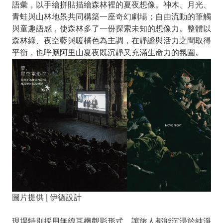
語彙，以手繪拼貼描繪森林裡的夏夜想像。神木、月光、
青蛙與山林地景共同構築一座奇幻劇場；自由流動的筆觸
與童趣語感，使森林多了一份探索未知的想像力。整體以
森林綠、夜空藍與暖橘色為主調，在靜謐與活力之間取得
平衡，也呼應阿里山夏夜既沉靜又充滿生命力的氛圍。
圖片提供 | 伊德設計
現場特別採用無線耳機觀影形式，讓旅人都能沉浸於純淨