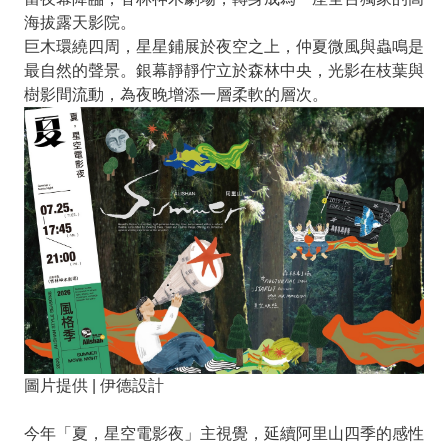
海拔露天影院。
巨木環繞四周，星星鋪展於夜空之上，仲夏微風與蟲鳴是
最自然的聲景。銀幕靜靜佇立於森林中央，光影在枝葉與
樹影間流動，為夜晚增添一層柔軟的層次。
圖片提供 | 伊德設計
今年「夏，星空電影夜」主視覺，延續阿里山四季的感性