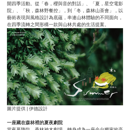
開四季活動。從「春，櫻與音的對話」、「夏，星空電影
院」、「秋，森林野餐控」，到「冬，森林山茶會」，以
藝術表現與風格設計為底蘊，串連山林體驗的不同面向，
在四季流轉之間形構一款與山林共處的生活提案。
圖片提供 | 伊德設計
一座藏在森林裡的夏夜劇院
當夜幕降臨，香林神木劇場，轉身成為一座全台獨家的高