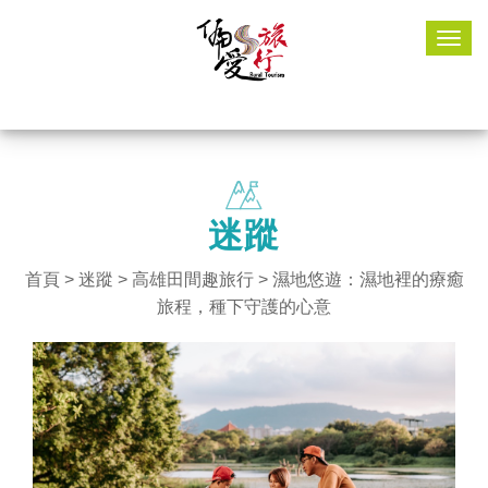
Togg
navig
迷蹤
首頁
>
迷蹤
>
高雄田間趣旅行
> 濕地悠遊：濕地裡的療癒
旅程，種下守護的心意