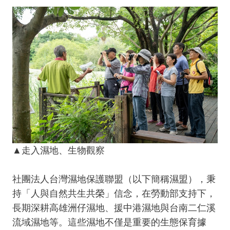
▲走入濕地、生物觀察
社團法人台灣濕地保護聯盟（以下簡稱濕盟），秉
持「人與自然共生共榮」信念，在勞動部支持下，
長期深耕高雄洲仔濕地、援中港濕地與台南二仁溪
流域濕地等。這些濕地不僅是重要的生態保育據