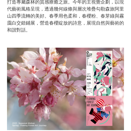
打造專屬森林的質感療癒之旅。今年的主視覺企劃，以現
代藝術風格呈現，透過幾何線條與層次堆疊勾勒森旅阿里
山四季流轉的美好。春季用色柔和，春櫻粉、春芽綠與霧
靄白交錯鋪展，營造春櫻綻放的詩意，展現自然與藝術的
和諧對話。