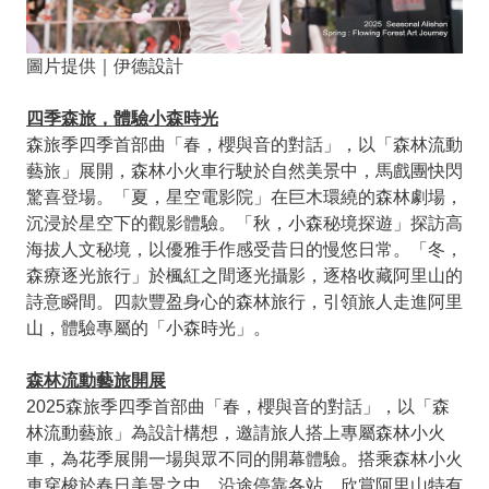
圖片提供｜伊德設計
四季森旅，體驗小森時光
森旅季四季首部曲「春，櫻與音的對話」，以「森林流動
藝旅」展開，森林小火車行駛於自然美景中，馬戲團快閃
驚喜登場。「夏，星空電影院」在巨木環繞的森林劇場，
沉浸於星空下的觀影體驗。「秋，小森秘境探遊」探訪高
海拔人文秘境，以優雅手作感受昔日的慢悠日常。「冬，
森療逐光旅行」於楓紅之間逐光攝影，逐格收藏阿里山的
詩意瞬間。四款豐盈身心的森林旅行，引領旅人走進阿里
山，體驗專屬的「小森時光」。
森林流動藝旅開展
2025森旅季四季首部曲「春，櫻與音的對話」，以「森
林流動藝旅」為設計構想，邀請旅人搭上專屬森林小火
車，為花季展開一場與眾不同的開幕體驗。搭乘森林小火
車穿梭於春日美景之中，沿途停靠各站，欣賞阿里山特有