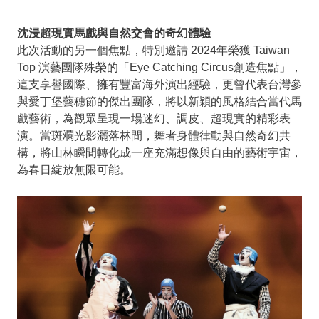
沈浸超現實馬戲與自然交會的奇幻體驗
此次活動的另一個焦點，特別邀請 2024年榮獲 Taiwan
Top 演藝團隊殊榮的「Eye Catching Circus創造焦點」，
這支享譽國際、擁有豐富海外演出經驗，更曾代表台灣參
與愛丁堡藝穗節的傑出團隊，將以新穎的風格結合當代馬
戲藝術，為觀眾呈現一場迷幻、調皮、超現實的精彩表
演。當斑斕光影灑落林間，舞者身體律動與自然奇幻共
構，將山林瞬間轉化成一座充滿想像與自由的藝術宇宙，
為春日綻放無限可能。