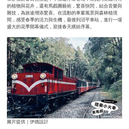
的植物與花卉，還有馬戲團藝術，驚喜快閃，結合音樂與
雜技，為旅途增添驚喜。在流動的車窗風景與森林植境
間，感受春季的活力與生機，最後到沼平車站，進行一場
盛大的花季開幕儀式，迎接春天繽紛序幕。
圖片提供｜伊德設計