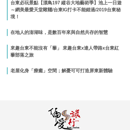
台東必玩景點【漂鳥197 縱谷大地藝術季】池上一日遊
～網美最愛天堂鞦韆/台東IG打卡不能錯過/2019台東秘
境！
在地人的澎湖味，是數百年來與自然共存的智慧
來趣台東不能沒有「藜」 來趣台東x達人帶路x台東紅
藜部落之旅
老屋化身「療癒」空間；解憂可可打造屏東新體驗