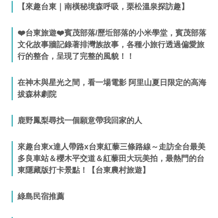
【來趣台東｜南橫秘境森呼吸，栗松溫泉探訪趣】
❤️台東旅遊❤️賓茂部落/歷坵部落的小米學堂，賓茂部落
文化故事牆記錄著排灣族故事，各種小旅行透過偏愛旅
行的整合，呈現了完整的風貌！！
在神木與星光之間，看一場電影 阿里山夏日限定的高海
拔森林劇院
鹿野鳳梨尋找一個願意帶我回家的人
來趣台東x達人帶路x台東紅藜三條路線～走訪全台最美
多良車站＆櫻木平交道＆紅藜田大玩美拍，最熱門的台
東隱藏版打卡景點！【台東農村旅遊】
綠島民宿推薦