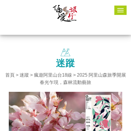
Togg
navig
迷蹤
首頁
>
迷蹤
>
瘋遊阿里山台18線
> 2025 阿里山森旅季開展
春光乍現，森林流動藝旅