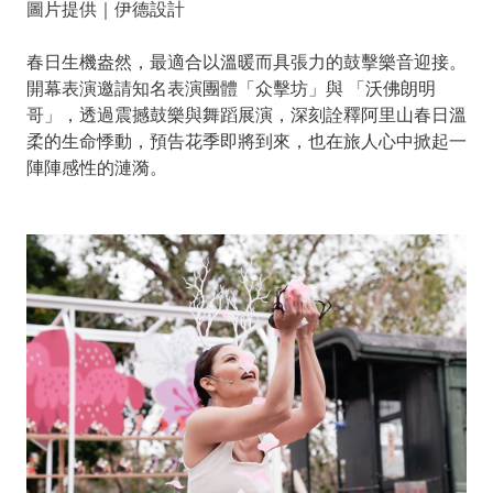
圖片提供｜伊德設計
春日生機盎然，最適合以溫暖而具張力的鼓擊樂音迎接。
開幕表演邀請知名表演團體「众擊坊」與 「沃佛朗明
哥」，透過震撼鼓樂與舞蹈展演，深刻詮釋阿里山春日溫
柔的生命悸動，預告花季即將到來，也在旅人心中掀起一
陣陣感性的漣漪。