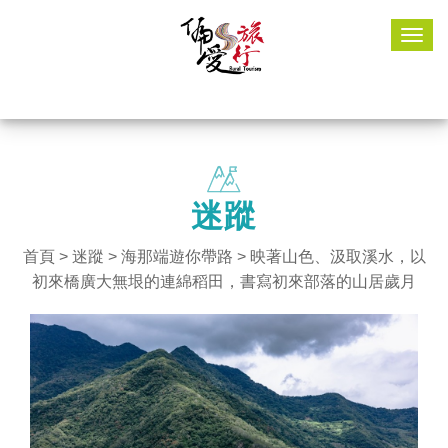
Togg
navig
迷蹤
首頁
>
迷蹤
>
海那端遊你帶路
> 映著山色、汲取溪水，以
初來橋廣大無垠的連綿稻田，書寫初來部落的山居歲月