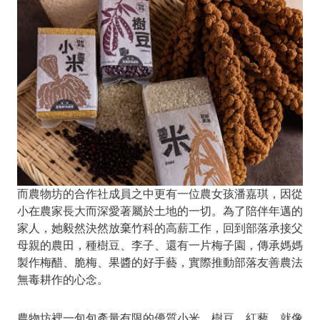
而農物坊的合作社成員之中更有一位農女孩潘嘉琪，因從
小在農家長大而深愛著屬於土地的一切。為了陪伴年邁的
家人，她毅然決然放棄竹科的高薪工作，回到部落承接父
母親的農田，種樹豆、李子、還有一片梅子園，傳承媽媽
製作梅醋、脆梅、果醬的好手藝，實際推動部落友善農法
無毒耕作的心念。
農物坊裡一包包產量有限的優質小米、樹豆、紅藜，就像