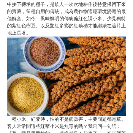
中接下傳承的種子，是族人一次次地耕作後特意保留下來
的寶藏，留種自用的傳統，成為農作物適應環境變遷的最
佳解套。如今，風味鮮明的傳統偏紅色調小米、少見獨特
的紫紅色樹豆、以及艷紅多彩的紅藜穗才能繼續在這片土
地上長著。
「種小米、紅藜時，怕的不是病蟲害，主要問題都是草。
客人常常問這些紅藜小米是無毒的嗎？我只回一句話：