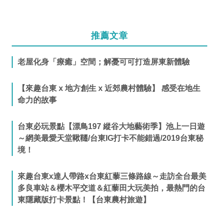
推薦文章
老屋化身「療癒」空間；解憂可可打造屏東新體驗
【來趣台東 x 地方創生 x 近郊農村體驗】 感受在地生
命力的故事
台東必玩景點【漂鳥197 縱谷大地藝術季】池上一日遊
～網美最愛天堂鞦韆/台東IG打卡不能錯過/2019台東秘
境！
來趣台東x達人帶路x台東紅藜三條路線～走訪全台最美
多良車站＆櫻木平交道＆紅藜田大玩美拍，最熱門的台
東隱藏版打卡景點！【台東農村旅遊】