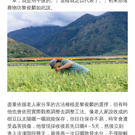
『草，我是用手拔的。』這樣就足以代表了。」初來部落
農物坊黎俊麟如此說。
盡量依循老人家分享的古法種植是黎俊麟的選擇，但有時
他也會依照實際觀察調整去調整工法。像老人家說收成的
樹豆以太陽曬一曬就能保存，但往往保存不易，時常會遭
受蟲害損傷，他發現採收後若先日曬4－5天，然後立刻
進入冷凍階段幾天，最後再一次日曬散發水分，不僅能解