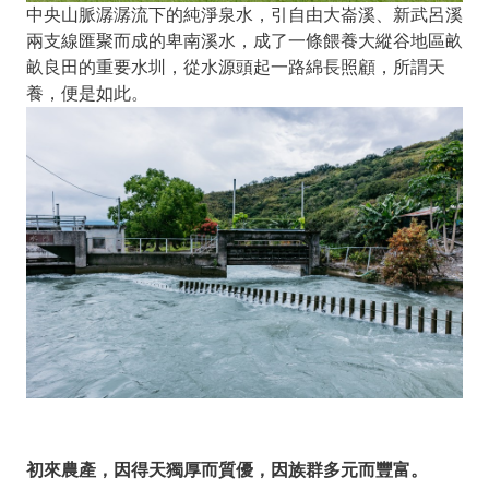
中央山脈潺潺流下的純淨泉水，引自由大崙溪、新武呂溪
兩支線匯聚而成的卑南溪水，成了一條餵養大縱谷地區畝
畝良田的重要水圳，從水源頭起一路綿長照顧，所謂天
養，便是如此。
初來農產，因得天獨厚而質優，因族群多元而豐富。