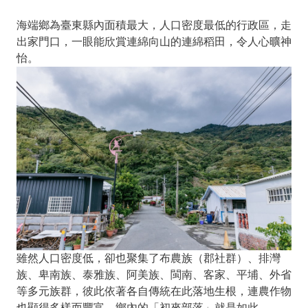
海端鄉為臺東縣內面積最大，人口密度最低的行政區，走
出家門口，一眼能欣賞連綿向山的連綿稻田，令人心曠神
怡。
雖然人口密度低，卻也聚集了布農族（郡社群）、排灣
族、卑南族、泰雅族、阿美族、閩南、客家、平埔、外省
等多元族群，彼此依著各自傳統在此落地生根，連農作物
也顯得多樣而豐富，鄉內的「初來部落」就是如此。