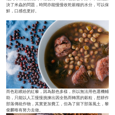
決了米蟲的問題，時間亦能慢慢收乾穀糧的水分，可以保
鮮，口感也更好。
而色彩繽紛的紅藜，因為顏色多樣，所以無法用色選機輔
助，只能以人工慢慢挑揀出因全熟而轉黑的穀粒，想耕作
部落傳統作物，其實更加費工，但為了留下部落風土，黎
俊麟唯有努力去做。