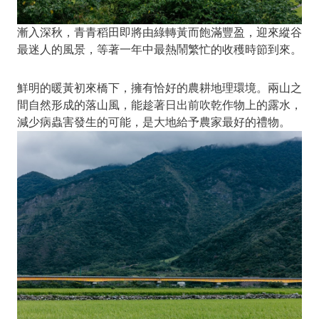
漸入深秋，青青稻田即將由綠轉黃而飽滿豐盈，迎來縱谷
最迷人的風景，等著一年中最熱鬧繁忙的收穫時節到來。
鮮明的暖黃初來橋下，擁有恰好的農耕地理環境。兩山之
間自然形成的落山風，能趁著日出前吹乾作物上的露水，
減少病蟲害發生的可能，是大地給予農家最好的禮物。