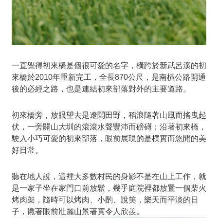
一直覺得初來橋是個很可愛的名字，橫跨於新武呂溪的初
來橋於2010年重新完工，全長870公尺，是南橫公路開通
後的必經之路，也是連結初來部落對外的主要道路。
初來橋旁，放眼望去是遼闊田野，稻浪隨著山風而搖曳起
伏，一旁關山大圳的滾滾水聲豐沛而磅礡；沿著初來橋，
駛入小巧可愛的初來部落，眼前展現的是樸實而悠閒的美
好日常。
聽在地人說，這裡大多數村民的身影不是在山上工作，就
是一家子坐在家門口前放鬆，幾乎庭院裡都放置一個柴火
烤肉架，隨時可以烤肉、小酌、說笑，樂天而平淡的日
子，襯著眼前壯麗山景著實令人欣羨。