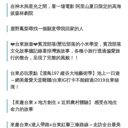
在神木與星光之間，看一場電影 阿里山夏日限定的高海
拔森林劇院
鹿野鳳梨尋找一個願意帶我回家的人
❤️台東旅遊❤️賓茂部落/歷坵部落的小米學堂，賓茂部落
文化故事牆記錄著排灣族故事，各種小旅行透過偏愛旅
行的整合，呈現了完整的風貌！！
台東必玩景點【漂鳥197 縱谷大地藝術季】池上一日遊
～網美最愛天堂鞦韆/台東IG打卡不能錯過/2019台東秘
境！
【來趣台東 x 地方創生 x 近郊農村體驗】 感受在地生
命力的故事
來趣台東x達人帶路x台東紅藜三條路線～走訪全台最美