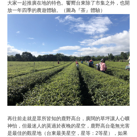
大家一起推廣在地的特色。饗嚮台東除了市集之外，也開
放一年四季的農遊體驗。（圖為『茶』體驗）
再往前走就是眾所皆知的鹿野高台，廣闊的草坪讓人心曠
神怡，但最迷人的莫過於夜晚的星空，鹿野高台毫無光害
是最佳的觀星地（台東最美星空，星等：2等星），如果