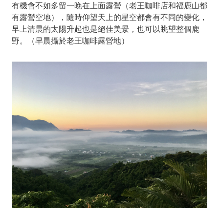
有機會不如多留一晚在上面露營（老王咖啡店和福鹿山都
有露營空地），隨時仰望天上的星空都會有不同的變化，
早上清晨的太陽升起也是絕佳美景，也可以眺望整個鹿
野。（早晨攝於老王咖啡露營地）