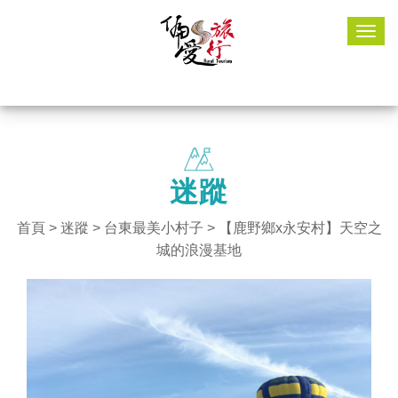
Togg
navig
迷蹤
首頁
>
迷蹤
>
台東最美小村子
> 【鹿野鄉x永安村】天空之
城的浪漫基地