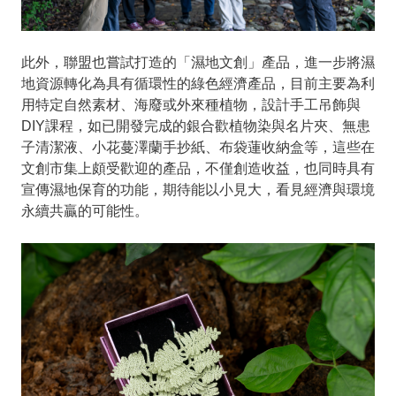
此外，聯盟也嘗試打造的「濕地文創」產品，進一步將濕
地資源轉化為具有循環性的綠色經濟產品，目前主要為利
用特定自然素材、海廢或外來種植物，設計手工吊飾與
DIY課程，如已開發完成的銀合歡植物染與名片夾、無患
子清潔液、小花蔓澤蘭手抄紙、布袋蓮收納盒等，這些在
文創市集上頗受歡迎的產品，不僅創造收益，也同時具有
宣傳濕地保育的功能，期待能以小見大，看見經濟與環境
永續共贏的可能性。