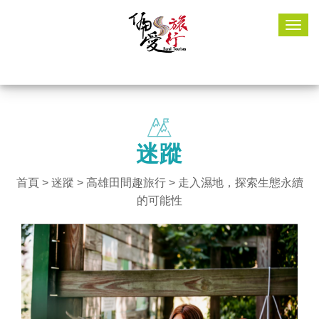
Togg
navig
迷蹤
首頁
>
迷蹤
>
高雄田間趣旅行
> 走入濕地，探索生態永續
的可能性