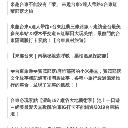
來趣台東不能沒有「藜」 來趣台東x達人帶路x台東紅
藜部落之旅
來趣台東x達人帶路x台東紅藜三條路線～走訪全台最美
多良車站＆櫻木平交道＆紅藜田大玩美拍，最熱門的台
東隱藏版打卡景點！【台東農村旅遊】
【來趣台東｜南橫秘境森呼吸，栗松溫泉探訪趣】
❤️台東旅遊❤️賓茂部落/歷坵部落的小米學堂，賓茂部落
文化故事牆記錄著排灣族故事，各種小旅行透過偏愛旅
行的整合，呈現了完整的風貌！！
台東必玩景點【漂鳥197 縱谷大地藝術季】池上一日遊
～網美最愛天堂鞦韆/台東IG打卡不能錯過/2019台東秘
境！