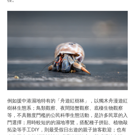
例如援中港濕地特有的「舟遊紅樹林」，以獨木舟漫遊紅
樹林生態系；鳥類觀察、夜間陸蟹觀察、底棲生物觀察
等，不具難度門檻的公民科學生態活動，是許多民眾的入
門選擇；用時較短的的濕地導覽，搭配種子拼貼、植物敲
拓染等手工DIY，則最受假日出遊的親子旅客歡迎；也有