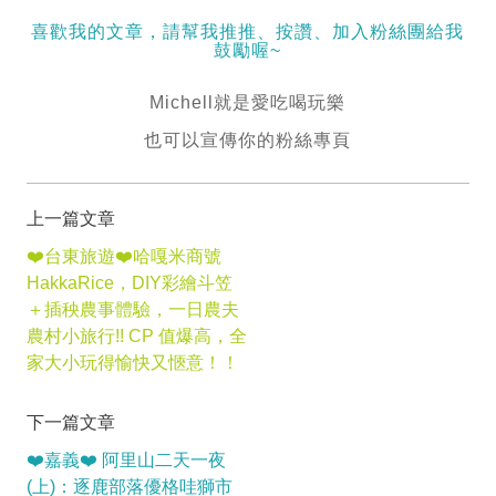
喜歡我的文章，請幫我推推、按讚、加入粉絲團給我
鼓勵喔~
Michell就是愛吃喝玩樂
也可以宣傳你的粉絲專頁
上一篇文章
❤️台東旅遊❤️哈嘎米商號
HakkaRice，DIY彩繪斗笠
＋插秧農事體驗，一日農夫
農村小旅行!! CP 值爆高，全
家大小玩得愉快又愜意！！
下一篇文章
❤️嘉義❤️ 阿里山二天一夜
(上)：逐鹿部落優格哇獅市