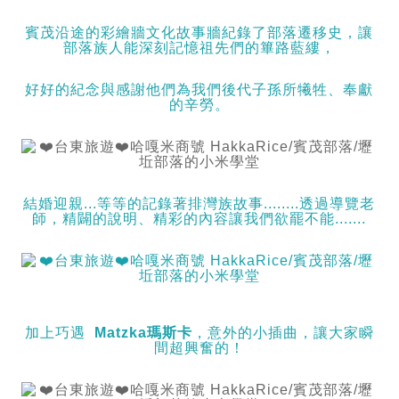
賓茂沿途的彩繪牆文化故事牆紀錄了部落遷移史，讓
部落族人能深刻記憶祖先們的篳路藍縷，
好好的紀念與感謝他們為我們後代子孫所犧牲、奉獻
的辛勞。
結婚迎親...等等的記錄著排灣族故事........透過導覽老
師，精闢的說明、精彩的內容讓我們欲罷不能.......
加上巧遇
Matzka瑪斯卡
，意外的小插曲，讓大家瞬
間超興奮的！