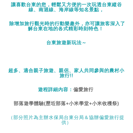
讓喜歡台東的您，輕鬆又方便的一次玩透台東縱谷
線、南迴線、海岸線等知名景點，
除增加旅行觀光時的行動樂趣外，亦可讓旅客深入了
解台東在地的各式
精彩時刻
特色
！
台東旅遊新玩法～
超多、適合親子旅遊、親侶、家人共同參與的農村小
旅行!!
遊程詳細內容：
偏愛旅行
部落遊學體驗(歷坵部落+小米學堂+小米收穫祭)
（部分照片為主辦水保局台東分局＆協辦偏愛旅行提
供）