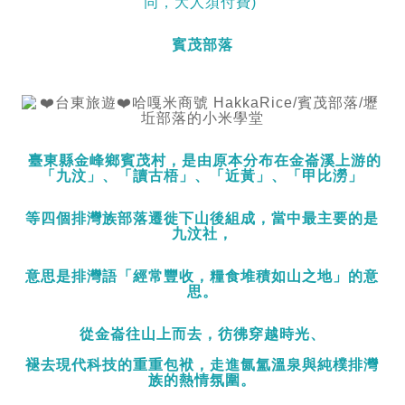
同，大人須付費)
賓茂部落
臺東縣金峰鄉賓茂村，是由原本分布在金崙溪上游的
「九汶」、「讀古梧」、「近黃」、「甲比澇」
等四個排灣族部落遷徙下山後組成，當中最主要的是
九汶社，
意思是排灣語「經常豐收，糧食堆積如山之地」的意
思。
從金崙往山上而去，彷彿穿越時光、
褪去現代科技的重重包袱，走進氤氳溫泉與純樸排灣
族的熱情氛圍。