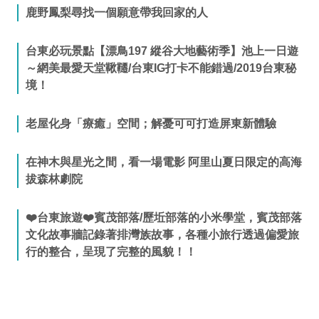
鹿野鳳梨尋找一個願意帶我回家的人
台東必玩景點【漂鳥197 縱谷大地藝術季】池上一日遊
～網美最愛天堂鞦韆/台東IG打卡不能錯過/2019台東秘
境！
老屋化身「療癒」空間；解憂可可打造屏東新體驗
在神木與星光之間，看一場電影 阿里山夏日限定的高海
拔森林劇院
❤️台東旅遊❤️賓茂部落/歷坵部落的小米學堂，賓茂部落
文化故事牆記錄著排灣族故事，各種小旅行透過偏愛旅
行的整合，呈現了完整的風貌！！