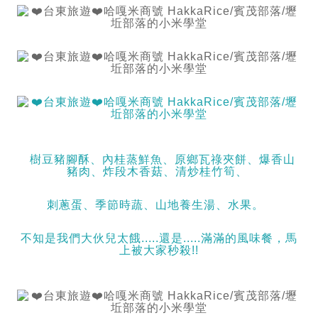
樹豆豬腳酥、內桂蒸鮮魚、原鄉瓦祿夾餅、爆香山
豬肉、炸段木香菇、清炒桂竹筍、
刺蔥蛋、季節時蔬、山地養生湯、水果。
不知是我們大伙兒太餓.....還是.....滿滿的風味餐，馬
上被大家秒殺!!