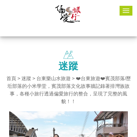
Togg
navig
迷蹤
首頁
>
迷蹤
>
台東樂山水旅遊
> ❤️台東旅遊❤️賓茂部落/歷
坵部落的小米學堂，賓茂部落文化故事牆記錄著排灣族故
事，各種小旅行透過偏愛旅行的整合，呈現了完整的風
貌！！