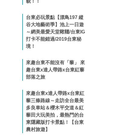
貌！！
台東必玩景點【漂鳥197 縱
谷大地藝術季】池上一日遊
～網美最愛天堂鞦韆/台東IG
打卡不能錯過/2019台東秘
境！
來趣台東不能沒有「藜」 來
趣台東x達人帶路x台東紅藜
部落之旅
來趣台東x達人帶路x台東紅
藜三條路線～走訪全台最美
多良車站＆櫻木平交道＆紅
藜田大玩美拍，最熱門的台
東隱藏版打卡景點！【台東
農村旅遊】