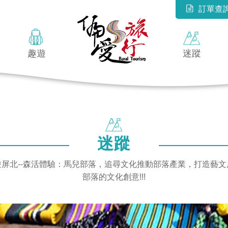
訂單查
趣遊
迷蹤
迷蹤
❤️ 漫遊屏北--森活體驗：馬兒部落，追尋文化推動部落產業，打造
部落的文化創意!!!