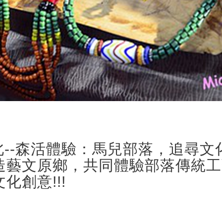
遊屏北--森活體驗：馬兒部落，追尋文
造藝文原鄉，共同體驗部落傳統工
創意!!!