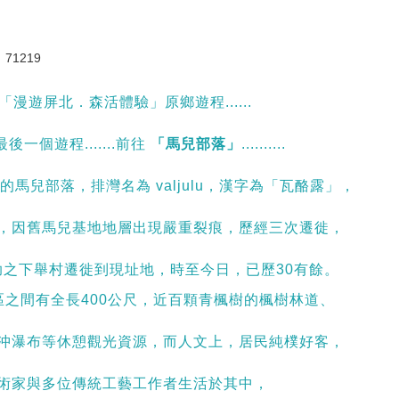
71219
「漫遊屏北．森活體驗」原鄉遊程......
一個遊程.......前往
「馬兒部落」
..........
馬兒部落，排灣名為 valjulu，漢字為「瓦酪露」，
，因舊馬兒基地地層出現嚴重裂痕，歷經三次遷徙，
助之下舉村遷徙到現址地，時至今日，已歷30有餘。
之間有全長400公尺，近百顆青楓樹的楓樹林道、
沖瀑布等休憩觀光資源，而人文上，居民純樸好客，
術家與多位傳統工藝工作者生活於其中，