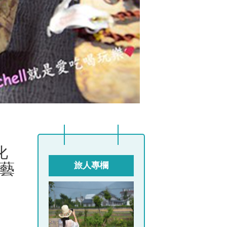
化
藝
旅人專欄