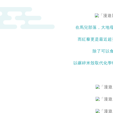
在馬兒部落，大地
而紅藜更是最近超
除了可以
以碾碎米殼取代化學