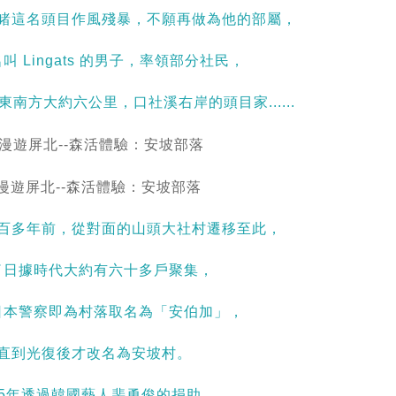
睹這名頭目作風殘暴，不願再做為他的部屬，
叫 Lingats 的男子，率領部分社民，
南方大約六公里，口社溪右岸的頭目家......
百多年前，從對面的山頭大社村遷移至此，
了日據時代大約有六十多戶聚集，
日本警察即為村落取名為「安伯加」，
直到光復後才改名為安坡村。
05年透過韓國藝人裴勇俊的捐助，