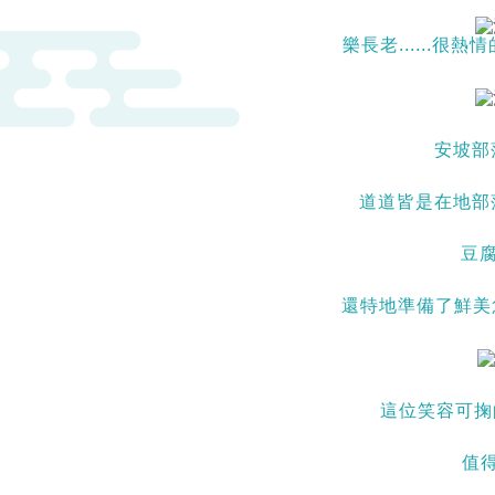
樂長老......很熱
安坡部
道道皆是在地部
豆
還特地準備了鮮美
這位笑容可掬
值