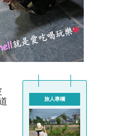
坡
道
旅人專欄