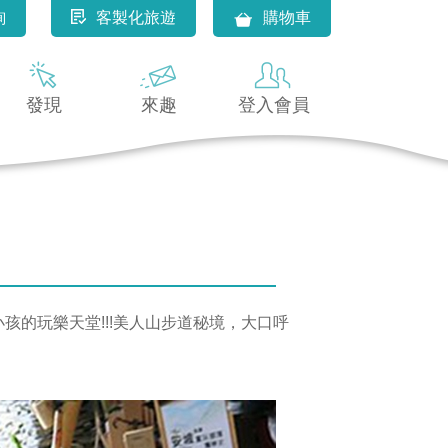
詢
客製化旅遊
購物車
發現
來趣
登入會員
小孩的玩樂天堂!!!美人山步道秘境，大口呼