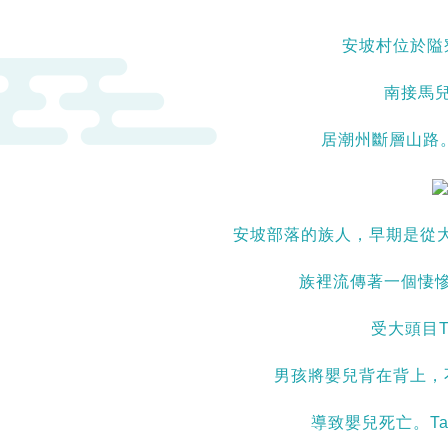
安坡村位於隘
南接馬
居潮州斷層山路。
安坡部落的族人，早期是從大社
族裡流傳著一個悽慘
受大頭目T
男孩將嬰兒背在背上，
導致嬰兒死亡。Ta