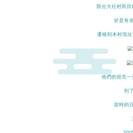
部分大社村民目
於是有名
遷移到本村現址東
他們的祖先一
到
當時的
20