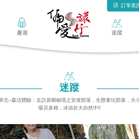
訂單查
趣遊
迷蹤
迷蹤
️漫遊屏北--森活體驗：走訪原鄉秘境之安坡部落，生態童玩部落，大
吸芬多精，沐浴於大自然中!!