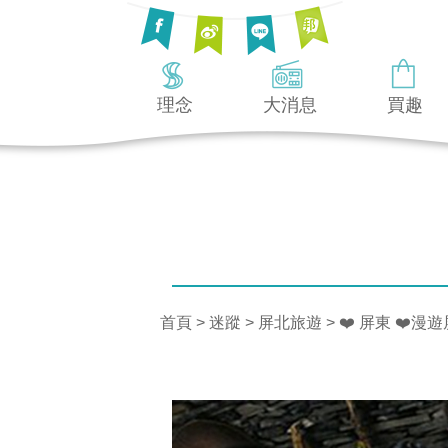
理念
大消息
買趣
首頁
>
迷蹤
>
屏北旅遊
> ❤️ 屏東 ❤