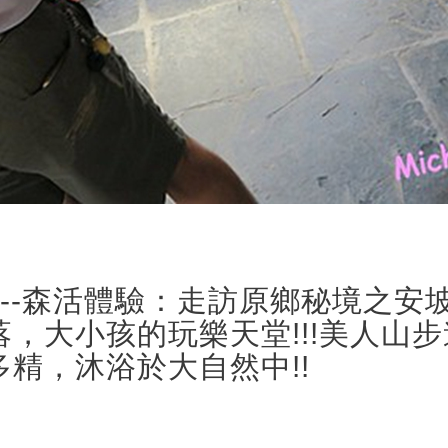
屏北--森活體驗：走訪原鄉秘境之安
，大小孩的玩樂天堂!!!美人山步
精，沐浴於大自然中!!