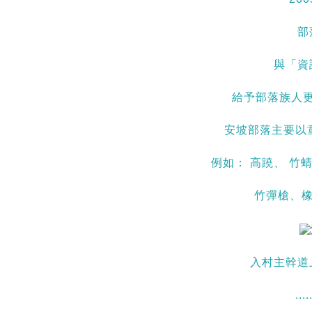
部
與「資
給予部落族人
安坡部落主要以童
例如： 高蹺、 
竹彈槍、橡
入村主幹道
.