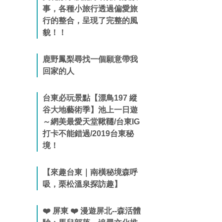
事，各種小旅行透過偏愛旅
行的整合，呈現了完整的風
貌！！
鹿野鳳梨尋找一個願意帶我
回家的人
台東必玩景點【漂鳥197 縱
谷大地藝術季】池上一日遊
～網美最愛天堂鞦韆/台東IG
打卡不能錯過/2019台東秘
境！
【來趣台東｜南橫秘境森呼
吸，栗松溫泉探訪趣】
❤️ 屏東 ❤️ 漫遊屏北--森活體