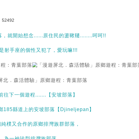
52492
開始想念......原住民的盪鞦韆........呵呵!!
是射手座的個性又犯了，愛玩嘛!!!
前往下一個遊程.......【安坡部落】
185縣道上的安坡部落【Djineljepan】
個純樸又合作的原鄉排灣族群部落，
為一袖珍型排灣族部落。