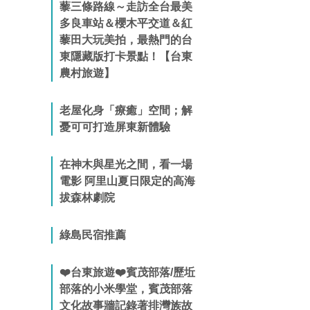
藜三條路線～走訪全台最美
多良車站＆櫻木平交道＆紅
藜田大玩美拍，最熱門的台
東隱藏版打卡景點！【台東
農村旅遊】
老屋化身「療癒」空間；解
憂可可打造屏東新體驗
在神木與星光之間，看一場
電影 阿里山夏日限定的高海
拔森林劇院
綠島民宿推薦
❤️台東旅遊❤️賓茂部落/歷坵
部落的小米學堂，賓茂部落
文化故事牆記錄著排灣族故