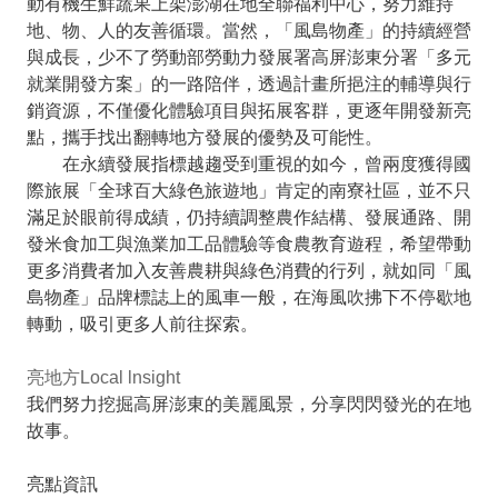
動有機生鮮蔬果上架澎湖在地全聯福利中心，努力維持
地、物、人的友善循環。當然，「風島物產」的持續經營
與成長，少不了勞動部勞動力發展署高屏澎東分署「多元
就業開發方案」的一路陪伴，透過計畫所挹注的輔導與行
銷資源，不僅優化體驗項目與拓展客群，更逐年開發新亮
點，攜手找出翻轉地方發展的優勢及可能性。
在永續發展指標越趨受到重視的如今，曾兩度獲得國
際旅展「全球百大綠色旅遊地」肯定的南寮社區，並不只
滿足於眼前得成績，仍持續調整農作結構、發展通路、開
發米食加工與漁業加工品體驗等食農教育遊程，希望帶動
更多消費者加入友善農耕與綠色消費的行列，就如同「風
島物產」品牌標誌上的風車一般，在海風吹拂下不停歇地
轉動，吸引更多人前往探索。
亮地方Local lnsight
我們努力挖掘高屏澎東的美麗風景，分享閃閃發光的在地
故事。
亮點資訊