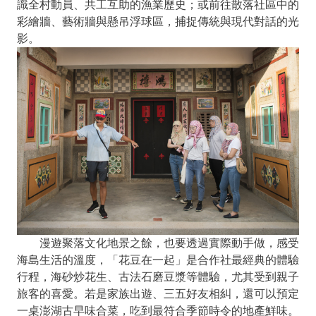
識全村動員、共工互助的漁業歷史；或前往散落社區中的
彩繪牆、藝術牆與懸吊浮球區，捕捉傳統與現代對話的光
影。
漫遊聚落文化地景之餘，也要透過實際動手做，感受
海島生活的溫度，「花豆在一起」是合作社最經典的體驗
行程，海砂炒花生、古法石磨豆漿等體驗，尤其受到親子
旅客的喜愛。若是家族出遊、三五好友相糾，還可以預定
一桌澎湖古早味合菜，吃到最符合季節時令的地產鮮味。