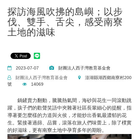
探訪海風吹拂的島嶼；以步
伐、雙手、舌尖，感受南寮
土地的滋味
2023-07-07
財團法人西子灣教育基金會
財團法人西子灣教育基金會
澎湖縣湖西鄉南寮村200
號
14069
鍋鏟賣力翻動，騰騰熱氣間，海砂與花生一同滾動跳
躍，孩子們的歡聲笑語中夾雜著社區長輩細心的提醒，指
導著要怎麼樣的力道與火侯，才能炒出香氣最濃郁的花
生。緊接著過篩、品嘗，滾落在旅人們味蕾上，除了樸實
的好滋味，更有南寮土地中孕育多年的期盼。