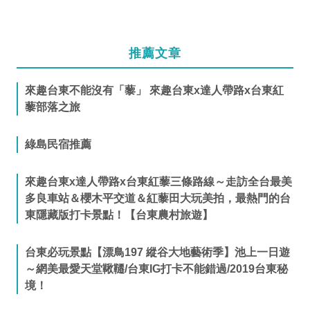
推薦文章
來趣台東不能沒有「藜」 來趣台東x達人帶路x台東紅
藜部落之旅
綠島民宿推薦
來趣台東x達人帶路x台東紅藜三條路線～走訪全台最美
多良車站＆櫻木平交道＆紅藜田大玩美拍，最熱門的台
東隱藏版打卡景點！【台東農村旅遊】
台東必玩景點【漂鳥197 縱谷大地藝術季】池上一日遊
～網美最愛天堂鞦韆/台東IG打卡不能錯過/2019台東秘
境！