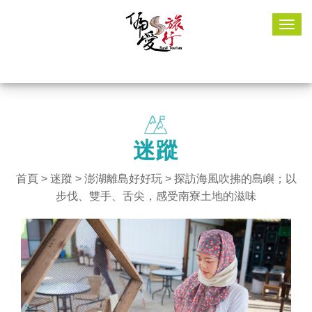
Togg
navig
迷蹤
首頁
>
迷蹤
>
澎湖離島好好玩
> 探訪海風吹拂的島嶼；以
步伐、雙手、舌尖，感受南寮土地的滋味