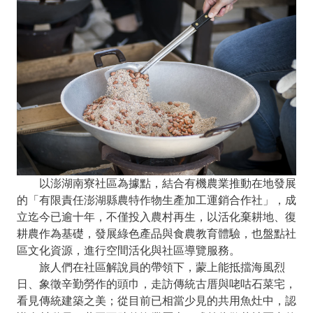
以澎湖南寮社區為據點，結合有機農業推動在地發展
的「有限責任澎湖縣農特作物生產加工運銷合作社」，成
立迄今已逾十年，不僅投入農村再生，以活化棄耕地、復
耕農作為基礎，發展綠色產品與食農教育體驗，也盤點社
區文化資源，進行空間活化與社區導覽服務。
旅人們在社區解說員的帶領下，蒙上能抵擋海風烈
日、象徵辛勤勞作的頭巾，走訪傳統古厝與咾咕石菜宅，
看見傳統建築之美；從目前已相當少見的共用魚灶中，認