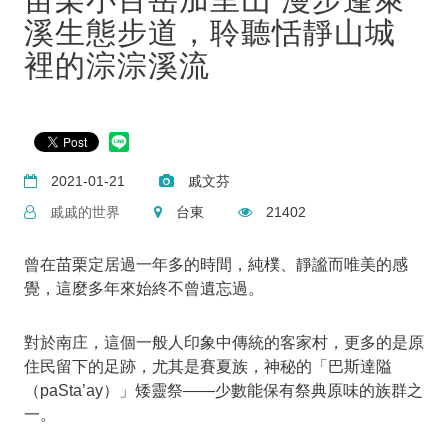
溪生態步道，聆聽恬靜山城
裡的淙淙溪流
2021-01-21
戚文芬
戚戚的世界
台東
21402
曾在苗栗定居過一年多的時間，純樸、靜謐而唯美的感
覺，這麼多年來始終不曾遺忘過。
對於南庄，這個一般人印象中傳統的客家村，更多的是原
住民留下的足跡，尤其是賽夏族，神秘的「巴斯達隘
（paSta’ay）」矮靈祭——少數能保有祭典原味的族群之
一。