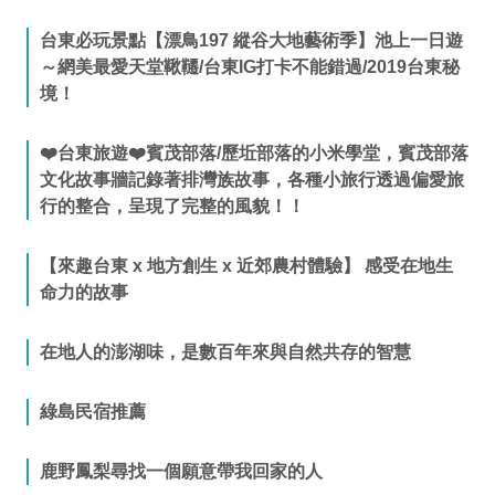
台東必玩景點【漂鳥197 縱谷大地藝術季】池上一日遊
～網美最愛天堂鞦韆/台東IG打卡不能錯過/2019台東秘
境！
❤️台東旅遊❤️賓茂部落/歷坵部落的小米學堂，賓茂部落
文化故事牆記錄著排灣族故事，各種小旅行透過偏愛旅
行的整合，呈現了完整的風貌！！
【來趣台東 x 地方創生 x 近郊農村體驗】 感受在地生
命力的故事
在地人的澎湖味，是數百年來與自然共存的智慧
綠島民宿推薦
鹿野鳳梨尋找一個願意帶我回家的人