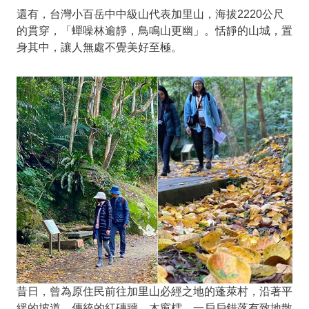
還有，台灣小百岳中中級山代表加里山，海拔2220公尺
的貫穿，「蟬噪林逾靜，鳥鳴山更幽」。恬靜的山城，置
身其中，讓人無處不覺美好至極。
昔日，曾為原住民前往加里山必經之地的蓬萊村，沿著平
緩的坡道，傳統的紅磚牆、木窗櫺，一戶戶錯落有致地散