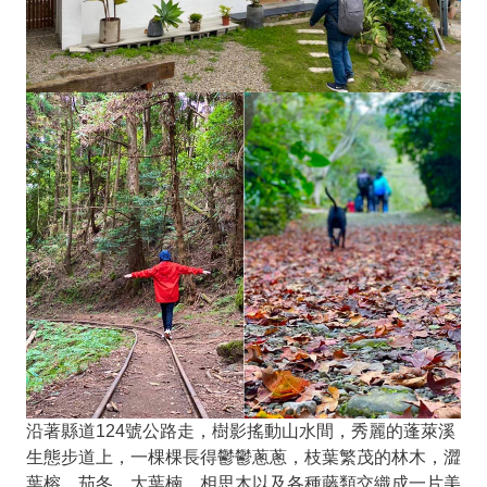
沿著縣道124號公路走，樹影搖動山水間，秀麗的蓬萊溪
生態步道上，一棵棵長得鬱鬱蔥蔥，枝葉繁茂的林木，澀
葉榕、茄冬、大葉楠、相思木以及各種藤類交織成一片美