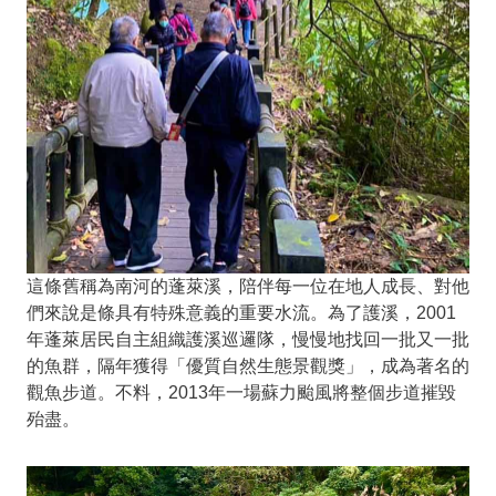
這條舊稱為南河的蓬萊溪，陪伴每一位在地人成長、對他
們來說是條具有特殊意義的重要水流。為了護溪，2001
年蓬萊居民自主組織護溪巡邏隊，慢慢地找回一批又一批
的魚群，隔年獲得「優質自然生態景觀獎」，成為著名的
觀魚步道。不料，2013年一場蘇力颱風將整個步道摧毀
殆盡。