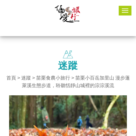
Togg
navig
迷蹤
首頁
>
迷蹤
>
苗栗食農小旅行
> 苗栗小百岳加里山 漫步蓬
萊溪生態步道，聆聽恬靜山城裡的淙淙溪流