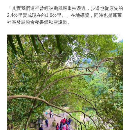
「其實我們這裡曾經被颱風嚴重摧毀過，步道也從原先的
2.4公里變成現在的1.6公里。」在地導覽，同時也是蓬萊
社區發展協會秘書鍾秋雲說道。