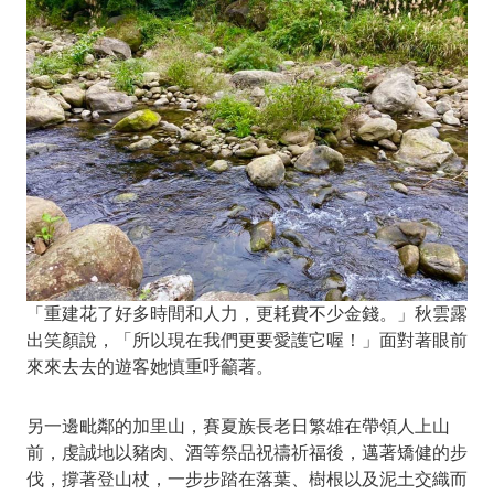
「重建花了好多時間和人力，更耗費不少金錢。」秋雲露
出笑顏說，「所以現在我們更要愛護它喔！」面對著眼前
來來去去的遊客她慎重呼籲著。
另一邊毗鄰的加里山，賽夏族長老日繁雄在帶領人上山
前，虔誠地以豬肉、酒等祭品祝禱祈福後，邁著矯健的步
伐，撐著登山杖，一步步踏在落葉、樹根以及泥土交織而