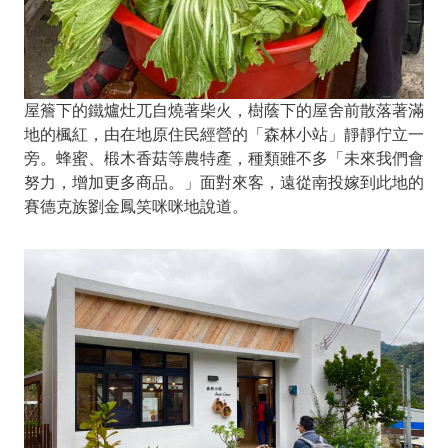
屋簷下的鐵爐灶兀自燒著柴火，樹蔭下的屋舍前散落著滿
地的楓紅，由在地原住民經營的「森林小站」靜靜佇立一
旁。蜂蜜、椴木香菇等農特產，種類雖不多「未來我們會
努力，增加更多商品。」面對來客，遠從南投嫁到此地的
賽德克族劉金鳳笑咪咪地說道。