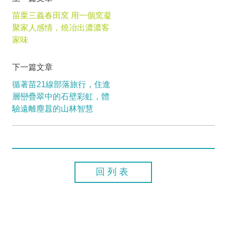
苗栗三義春田窯 用一個窯凝
聚家人感情，燒冶出濃濃客
家味
下一篇文章
循著苗21線部落旅行，住進
層巒疊翠中的石壁彩虹，體
驗遠離塵囂的山林智慧
回列表