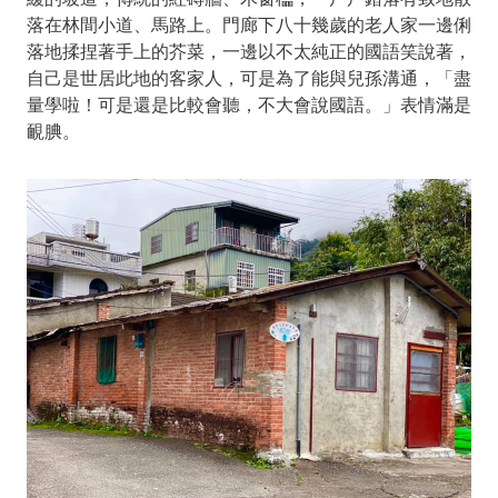
落在林間小道、馬路上。門廊下八十幾歲的老人家一邊俐
落地揉捏著手上的芥菜，一邊以不太純正的國語笑說著，
自己是世居此地的客家人，可是為了能與兒孫溝通，「盡
量學啦！可是還是比較會聽，不大會說國語。」表情滿是
靦腆。