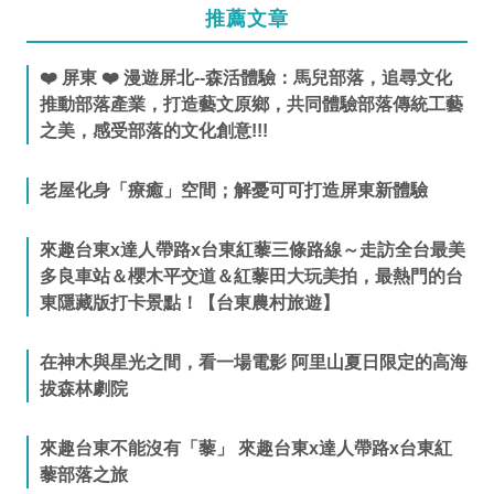
推薦文章
❤️ 屏東 ❤️ 漫遊屏北--森活體驗：馬兒部落，追尋文化
推動部落產業，打造藝文原鄉，共同體驗部落傳統工藝
之美，感受部落的文化創意!!!
老屋化身「療癒」空間；解憂可可打造屏東新體驗
來趣台東x達人帶路x台東紅藜三條路線～走訪全台最美
多良車站＆櫻木平交道＆紅藜田大玩美拍，最熱門的台
東隱藏版打卡景點！【台東農村旅遊】
在神木與星光之間，看一場電影 阿里山夏日限定的高海
拔森林劇院
來趣台東不能沒有「藜」 來趣台東x達人帶路x台東紅
藜部落之旅