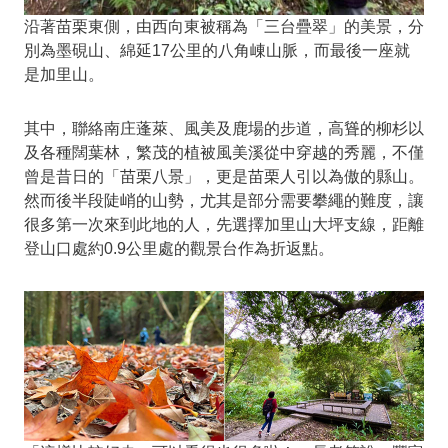
沿著苗栗東側，由西向東被稱為「三台疊翠」的美景，分
別為墨硯山、綿延17公里的八角崠山脈，而最後一座就
是加里山。
其中，聯絡南庄蓬萊、風美及鹿場的步道，高聳的柳杉以
及各種闊葉林，繁茂的植被風美溪從中穿越的秀麗，不僅
曾是昔日的「苗栗八景」，更是苗栗人引以為傲的縣山。
然而後半段陡峭的山勢，尤其是部分需要攀繩的難度，讓
很多第一次來到此地的人，先選擇加里山大坪支線，距離
登山口處約0.9公里處的觀景台作為折返點。