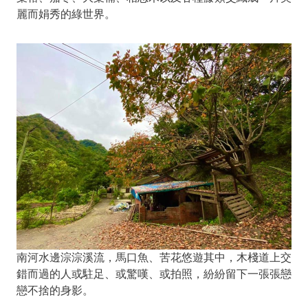
麗而娟秀的綠世界。
南河水邊淙淙溪流，馬口魚、苦花悠遊其中，木棧道上交
錯而過的人或駐足、或驚嘆、或拍照，紛紛留下一張張戀
戀不捨的身影。