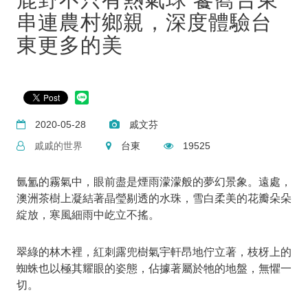
串連農村鄉親，深度體驗台
東更多的美
2020-05-28
戚文芬
戚戚的世界
台東
19525
氤氳的霧氣中，眼前盡是煙雨濛濛般的夢幻景象。遠處，
澳洲茶樹上凝結著晶瑩剔透的水珠，雪白柔美的花瓣朵朵
綻放，寒風細雨中屹立不搖。
翠綠的林木裡，紅刺露兜樹氣宇軒昂地佇立著，枝枒上的
蜘蛛也以極其耀眼的姿態，佔據著屬於牠的地盤，無懼一
切。