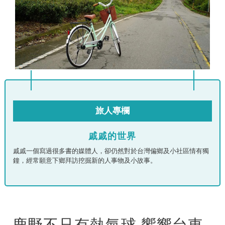
旅人專欄
戚戚的世界
戚戚一個寫過很多書的媒體人，卻仍然對於台灣偏鄉及小社區情有獨
鐘，經常願意下鄉拜訪挖掘新的人事物及小故事。
鹿野不只有熱氣球 饗嚮台東