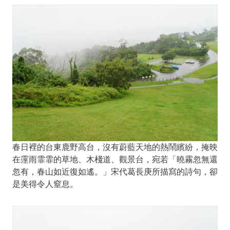
春日裡的台東鹿野高台，沒有蔚藍天地的熱鬧繽紛，掩映
在霪雨霏霏的草地、木棧道、觀景台，宛若「曉霧忽無還
忽有，春山如近復如遙。」宋代葛長庚所描寫的詩句，卻
是美得令人窒息。