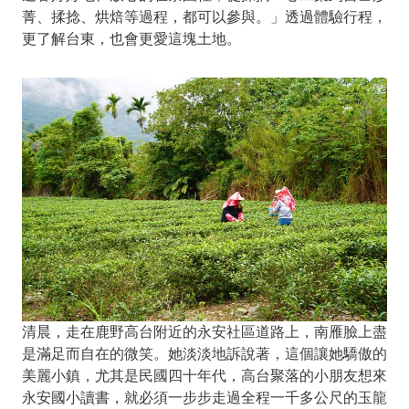
菁、揉捻、烘焙等過程，都可以參與。」透過體驗行程，
更了解台東，也會更愛這塊土地。
清晨，走在鹿野高台附近的永安社區道路上，南雁臉上盡
是滿足而自在的微笑。她淡淡地訴說著，這個讓她驕傲的
美麗小鎮，尤其是民國四十年代，高台聚落的小朋友想來
永安國小讀書，就必須一步步走過全程一千多公尺的玉龍