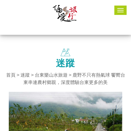
Togg
navig
迷蹤
首頁
>
迷蹤
>
台東樂山水旅遊
> 鹿野不只有熱氣球 饗嚮台
東串連農村鄉親，深度體驗台東更多的美