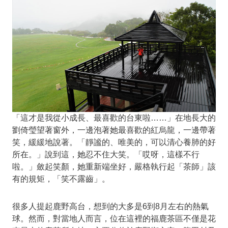
「這才是我從小成長、最喜歡的台東啦……」在地長大的
劉倚瑩望著窗外，一邊泡著她最喜歡的紅烏龍，一邊帶著
笑，緩緩地說著。「靜謐的、唯美的，可以清心養肺的好
所在。」說到這，她忍不住大笑。「哎呀，這樣不行
啦。」斂起笑顏，她重新端坐好，嚴格執行起「茶師」該
有的規矩，「笑不露齒」。
很多人提起鹿野高台，想到的大多是6到8月左右的熱氣
球。然而，對當地人而言，位在這裡的福鹿茶區不僅是花