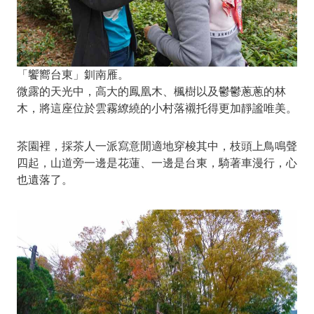
「饗嚮台東」釧南雁。
微露的天光中，高大的鳳凰木、楓樹以及鬱鬱蔥蔥的林
木，將這座位於雲霧繚繞的小村落襯托得更加靜謐唯美。
茶園裡，採茶人一派寫意閒適地穿梭其中，枝頭上鳥鳴聲
四起，山道旁一邊是花蓮、一邊是台東，騎著車漫行，心
也遺落了。