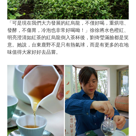
「可是現在我們大力發展的紅烏龍，不僅好喝，重烘培、
發酵，不傷胃，冷泡也非常好喝呦！」徐徐將水色橙紅、
明亮澄清如紅茶的紅烏龍倒入茶杯後，劉倚瑩滿臉都是笑
意。她說，台東鹿野不是只有熱氣球，而是有更多的在地
味值得大家好好去品嘗。