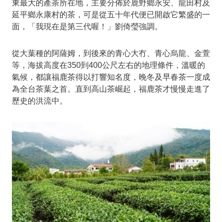
東最大的產茶所在地，主要分佈於鹿野鄉永安、龍田村及
延平鄉永康村的茶，可是從五十年代便已開啟它繁盛的一
面，「我現在是第三代喔！」劉倚瑩強調。
從大葉種的阿薩姆，到後來的青心大冇、青心烏龍、金萱
等，海拔高度在350到400公尺左右的地理條件，溫暖的
氣候，都讓福鹿茶得以打響知名度，晚冬及早春茶一度成
為全台茶葉之首。直到高山茶崛起，福鹿茶才慢慢走進了
歷史的洪流中。