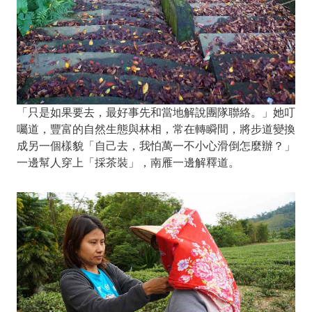
「只是如果要去，最好事先和當地解說團隊聯絡。」她叮
囑道，豐富的自然生態與林相，常在轉瞬間，將步道變換
成另一個樣貌「自己去，我怕萬一不小心滑倒怎麼辦？」
一邊幫人穿上「採茶裝」，南雁一邊解釋道。