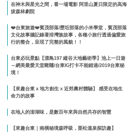
在神木與星光之間，看一場電影 阿里山夏日限定的高海
拔森林劇院
❤️台東旅遊❤️賓茂部落/歷坵部落的小米學堂，賓茂部落
文化故事牆記錄著排灣族故事，各種小旅行透過偏愛旅
行的整合，呈現了完整的風貌！！
台東必玩景點【漂鳥197 縱谷大地藝術季】池上一日遊
～網美最愛天堂鞦韆/台東IG打卡不能錯過/2019台東秘
境！
【來趣台東 x 地方創生 x 近郊農村體驗】 感受在地生
命力的故事
在地人的澎湖味，是數百年來與自然共存的智慧
【來趣台東｜南橫秘境森呼吸，栗松溫泉探訪趣】