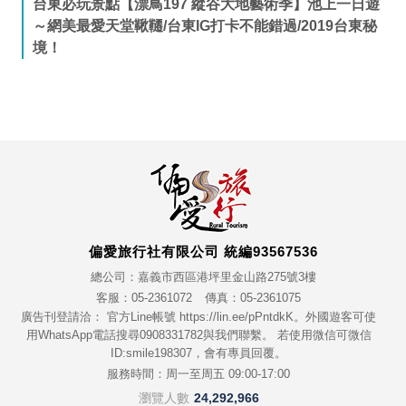
台東必玩景點【漂鳥197 縱谷大地藝術季】池上一日遊
～網美最愛天堂鞦韆/台東IG打卡不能錯過/2019台東秘
境！
偏愛旅行社有限公司 統編93567536
總公司：嘉義市西區港坪里金山路275號3樓
客服：05-2361072
傳真：05-2361075
廣告刊登請洽： 官方Line帳號 https://lin.ee/pPntdkK。外國遊客可使
用WhatsApp電話搜尋0908331782與我們聯繫。 若使用微信可微信
ID:smile198307，會有專員回覆。
服務時間：周一至周五 09:00-17:00
瀏覽人數
24,292,966