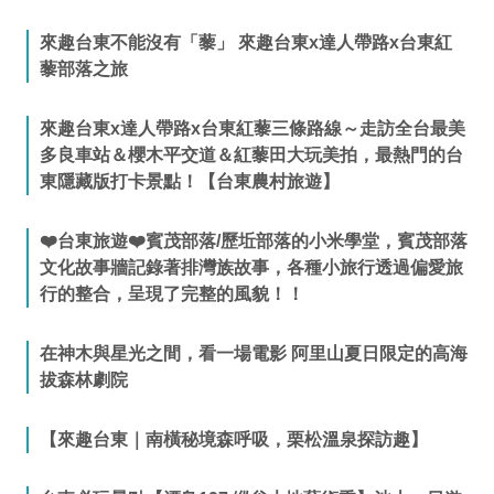
來趣台東不能沒有「藜」 來趣台東x達人帶路x台東紅
藜部落之旅
來趣台東x達人帶路x台東紅藜三條路線～走訪全台最美
多良車站＆櫻木平交道＆紅藜田大玩美拍，最熱門的台
東隱藏版打卡景點！【台東農村旅遊】
❤️台東旅遊❤️賓茂部落/歷坵部落的小米學堂，賓茂部落
文化故事牆記錄著排灣族故事，各種小旅行透過偏愛旅
行的整合，呈現了完整的風貌！！
在神木與星光之間，看一場電影 阿里山夏日限定的高海
拔森林劇院
【來趣台東｜南橫秘境森呼吸，栗松溫泉探訪趣】