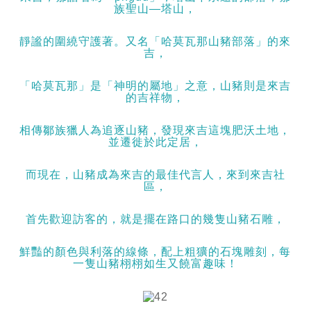
族聖山—塔山，
靜謐的圍繞守護著。又名「哈莫瓦那山豬部落」的來
吉，
「哈莫瓦那」是「神明的屬地」之意，山豬則是來吉
的吉祥物，
相傳鄒族獵人為追逐山豬，發現來吉這塊肥沃土地，
並遷徙於此定居，
而現在，山豬成為來吉的最佳代言人，來到來吉社
區，
首先歡迎訪客的，就是擺在路口的幾隻山豬石雕，
鮮豔的顏色與利落的線條，配上粗獷的石塊雕刻，每
一隻山豬栩栩如生又饒富趣味！