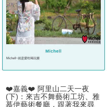
Michell
Michell~就是愛吃喝玩樂
❤️嘉義❤️ 阿里山二天一夜
(下)：來吉不舞藝術工坊、雅
慕伊藝術餐廳，跟著我來尋