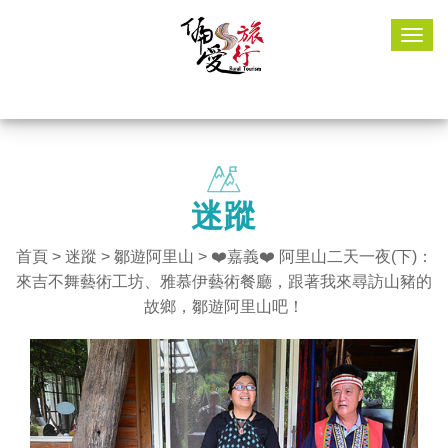
Togg
navig
迷蹤
首頁
>
迷蹤
>
鄒遊阿里山
> ❤️嘉義❤️ 阿里山二天一夜(下)：
來吉不舞藝術工坊、雅慕伊藝術餐廳，跟著我來尋訪山豬的
故鄉，鄒遊阿里山吧！