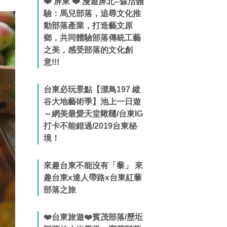
❤️ 屏東 ❤️ 漫遊屏北--森活體
驗：馬兒部落，追尋文化推
動部落產業，打造藝文原
鄉，共同體驗部落傳統工藝
之美，感受部落的文化創
意!!!
台東必玩景點【漂鳥197 縱
谷大地藝術季】池上一日遊
～網美最愛天堂鞦韆/台東IG
打卡不能錯過/2019台東秘
境！
來趣台東不能沒有「藜」 來
趣台東x達人帶路x台東紅藜
部落之旅
❤️台東旅遊❤️賓茂部落/歷坵