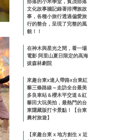
部落的小米學堂，賓茂部落
文化故事牆記錄著排灣族故
事，各種小旅行透過偏愛旅
行的整合，呈現了完整的風
貌！！
在神木與星光之間，看一場
電影 阿里山夏日限定的高海
拔森林劇院
來趣台東x達人帶路x台東紅
藜三條路線～走訪全台最美
多良車站＆櫻木平交道＆紅
藜田大玩美拍，最熱門的台
東隱藏版打卡景點！【台東
農村旅遊】
【來趣台東 x 地方創生 x 近