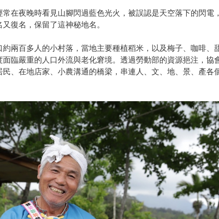
經常在夜晚時看見山腳閃過藍色光火，被誤認是天空落下的閃電
名又復名，保留了這神秘地名。
口約兩百多人的小村落，當地主要種植稻米，以及梅子、咖啡、
度面臨嚴重的人口外流與老化窘境。透過勞動部的資源挹注，協
居民、在地店家、小農溝通的橋梁，串連人、文、地、景、產各