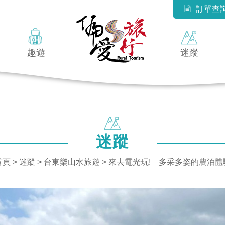
訂單查
趣遊
迷蹤
迷蹤
首頁
>
迷蹤
>
台東樂山水旅遊
> 來去電光玩! 多采多姿的農泊體