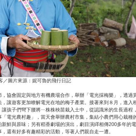
客／圖片來源：妮可魯的飛行日記
節，協會固定與地方有機農場合作，舉辦「電光採梅樂」，透過
法，讓遊客更加瞭解電光在地的梅子產業。接著來到８月，進入
，讓孩子們彎下腰將ㄧ株株秧苗栽入土中，從認識米的生長過程
事「電光農村趣」，當天會舉辦農村市集，集結小農們用心栽種
新鮮與原味；另有稻香劇場的演出，劇目演繹相傳200多年的
事，還有好多有趣精彩的活動，等著人們親自走一遭。