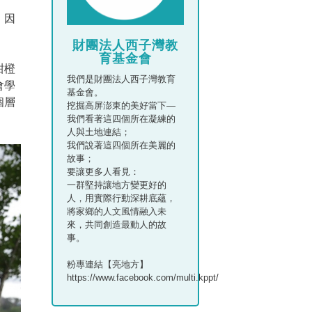
，因
財團法人西子灣教
育基金會
甜橙
我們是財團法人西子灣教育
會學
基金會。
個層
挖掘高屏澎東的美好當下—
我們看著這四個所在凝練的
人與土地連結；
我們說著這四個所在美麗的
故事；
要讓更多人看見：
一群堅持讓地方變更好的
人，用實際行動深耕底蘊，
將家鄉的人文風情融入未
來，共同創造最動人的故
事。
粉專連結【亮地方】
https://www.facebook.com/multi.kppt/