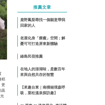
推薦文章
鹿野鳳梨尋找一個願意帶我
回家的人
老屋化身「療癒」空間；解
憂可可打造屏東新體驗
綠島民宿推薦
在地人的澎湖味，是數百年
賞
來與自然共存的智慧
種稻
，更
【來趣台東｜南橫秘境森呼
的蔬
吸，栗松溫泉探訪趣】
電光