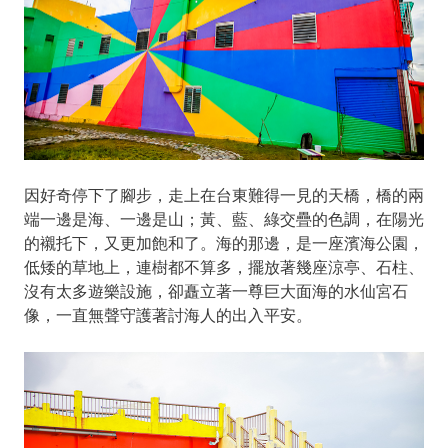
因好奇停下了腳步，走上在台東難得一見的天橋，橋的兩
端一邊是海、一邊是山；黃、藍、綠交疊的色調，在陽光
的襯托下，又更加飽和了。海的那邊，是一座濱海公園，
低矮的草地上，連樹都不算多，擺放著幾座涼亭、石柱、
沒有太多遊樂設施，卻矗立著一尊巨大面海的水仙宮石
像，一直無聲守護著討海人的出入平安。