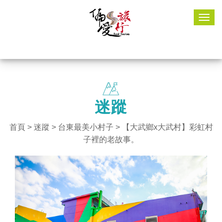
Togg
navig
迷蹤
首頁
>
迷蹤
>
台東最美小村子
> 【大武鄉x大武村】彩虹村
子裡的老故事。