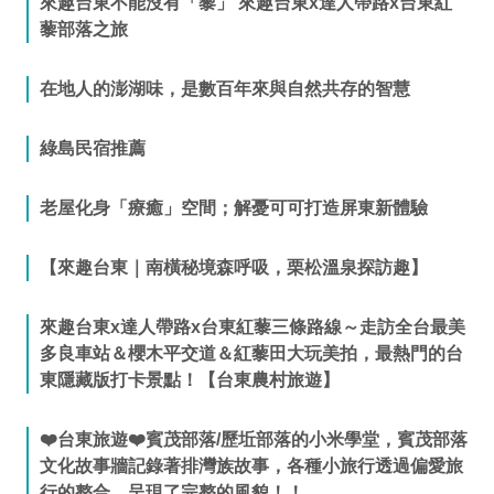
來趣台東不能沒有「藜」 來趣台東x達人帶路x台東紅
藜部落之旅
在地人的澎湖味，是數百年來與自然共存的智慧
綠島民宿推薦
老屋化身「療癒」空間；解憂可可打造屏東新體驗
【來趣台東｜南橫秘境森呼吸，栗松溫泉探訪趣】
來趣台東x達人帶路x台東紅藜三條路線～走訪全台最美
多良車站＆櫻木平交道＆紅藜田大玩美拍，最熱門的台
東隱藏版打卡景點！【台東農村旅遊】
❤️台東旅遊❤️賓茂部落/歷坵部落的小米學堂，賓茂部落
文化故事牆記錄著排灣族故事，各種小旅行透過偏愛旅
行的整合，呈現了完整的風貌！！