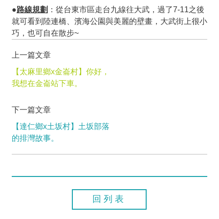
●
路線規劃
：從台東市區走台九線往大武，過了7-11之後
就可看到陸連橋、濱海公園與美麗的壁畫，大武街上很小
巧，也可自在散步~
上一篇文章
【太麻里鄉x金崙村】你好，
我想在金崙站下車。
下一篇文章
【達仁鄉x土坂村】土坂部落
的排灣故事。
回列表