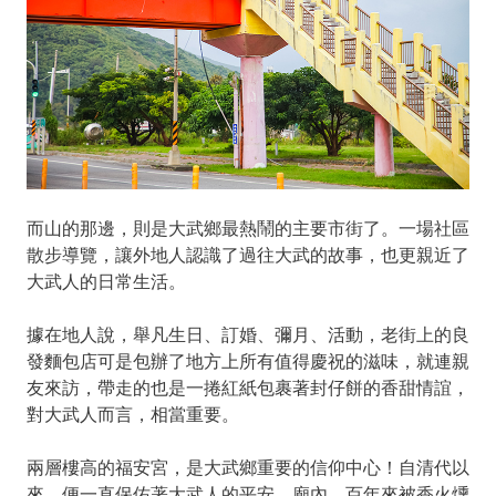
而山的那邊，則是大武鄉最熱鬧的主要市街了。一場社區
散步導覽，讓外地人認識了過往大武的故事，也更親近了
大武人的日常生活。
據在地人說，舉凡生日、訂婚、彌月、活動，老街上的良
發麵包店可是包辦了地方上所有值得慶祝的滋味，就連親
友來訪，帶走的也是一捲紅紙包裹著封仔餅的香甜情誼，
對大武人而言，相當重要。
兩層樓高的福安宮，是大武鄉重要的信仰中心！自清代以
來，便一直保佑著大武人的平安。廟內，百年來被香火燻