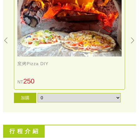
窯烤Pizza DIY
250
NT
加購
行 程 介 紹