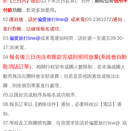
於
【三日內】
匯款
(以下單次日起算)。另外，
網站也有
信用卡
付款
功能
，歡迎多加愛用
。
02.
匯款後，請於
偏愛旅行line@
或來電(
05-2361072
)通知，
進行對帳，以確保報名成功。
03.
偏愛旅行line@
或來電通知時間：請於週一至週五09:30-
17:30來電。
報名後三日內沒有匯款完成則視同放棄(系統會自動
04.
取消該訂單)。
相關行程皆有成團人數限制，若未滿成團人
數而無法出團時會全額退費；但若是其他因素造成無法出
團，則依個別專案進行處理。
05.以匯款完成順序為報名成功順序。
06.報名訂單以【網路信件】通知，必要時改以【電話】通
知。
07.學校及工商團體包團、住宿需求皆請於偏愛旅行line@ 或