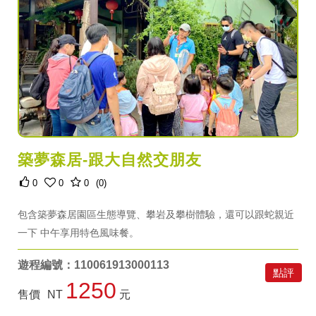
築夢森居-跟大自然交朋友
0
0
0
(0)
包含築夢森居園區生態導覽、攀岩及攀樹體驗，還可以跟蛇親近
一下 中午享用特色風味餐。
遊程編號：110061913000113
點評
1250
售價
NT
元