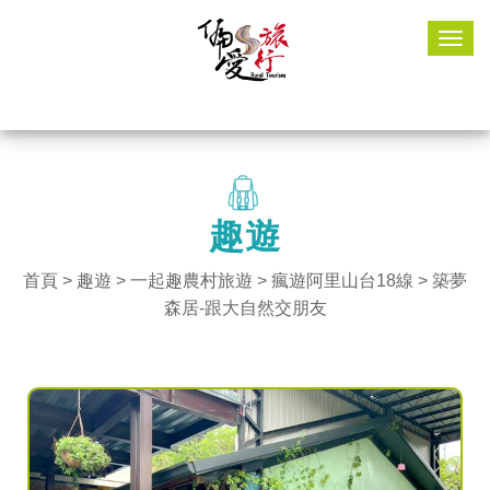
Togg
navig
趣遊
首頁
>
趣遊
> 一起趣農村旅遊 >
瘋遊阿里山台18線
> 築夢
森居-跟大自然交朋友