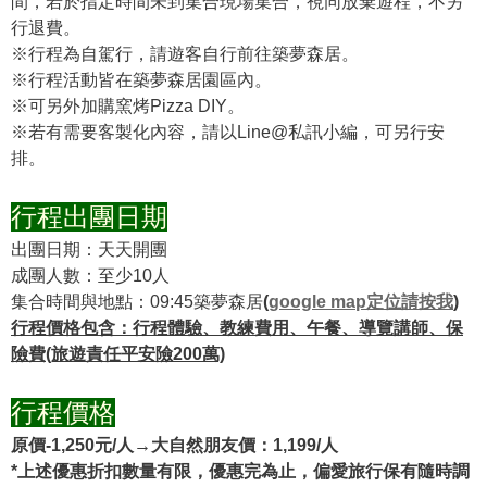
間，若於指定時間未到集合現場集合，視同放棄遊程，不另
行退費。
※行程為自駕行，請遊客自行前往築夢森居。
※行程活動皆在築夢森居園區內。
※可另外加購窯烤Pizza DIY。
※若有需要客製化內容，請以Line@私訊小編，可另行安
排。
行程出團日期
出團日期：天天開團
成團人數：至少10人
集合時間與地點：09:45築夢森居
(
google map定位請按我
)
行程價格包含：行程體驗、教練費用、午餐、導覽講師、保
險費(旅遊責任平安險200萬)
行程價格
原價-1,250元/人→大自然朋友價：1,199/人
*上述優惠折扣數量有限，優惠完為止，偏愛旅行保有隨時調