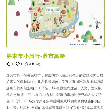
屏東市小旅行-舊市萬勝
1
1
4.8
(4)
屏東市為一個移民城市，豐富的文化底蘊和多元的族群積累出屬
於屏東的獨特味道，此次將帶領參加民眾以五感體驗實地走讀從
屏東市的四個主軸： 1.「舊」城-尋找城內建築、人文、童玩以
及古早味 2.「市」場-在地食材、阿嬤的市場經濟與地方人文特
色 3.「萬」年溪-沿著萬年溪畔聽聞屏東城的商賈與糖廠的興起
4.「勝」利星村-日遺的木構造建築群出發探索眷村將軍故事與眷