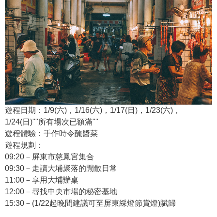
遊程日期：1/9(六)，1/16(六)，1/17(日)，1/23(六)，
1/24(日)""所有場次已額滿""
遊程體驗：手作時令醃醬菜
遊程規劃：
09:20－屏東市慈鳳宮集合
09:30－走讀大埔聚落的閒散日常
11:00－享用大埔辦桌
12:00－尋找中央市場的秘密基地
15:30－(1/22起晚間建議可至屏東綵燈節賞燈)賦歸