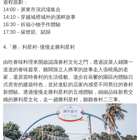
遊程規劃：
14:00－屏東市演武場集合
14:10－穿越城裡城外的溪畔故事
16:30－祈福小物手作體驗
17:30－綵燈節、賦歸
4.「勝」利星村- 慢慢走勝利星村
由吃眷味料理來開啟認識眷村文化之門，透過說菜人鋪陳一
道道的眷味篇章。聽聞孫立人將軍的故事走入張曉風的老
家，還原當時眷村的生活樣貌、漫步在蓊鬱的園區內體驗日
式房舍的建築特色，並於進駐的店家內感受不同舊往的眷村
新體驗。透過慢慢走勝利星村的五感體驗，細細品味新舊交
織的勝利星文化，走一趟勝利星村，聽聽眷村二三事。