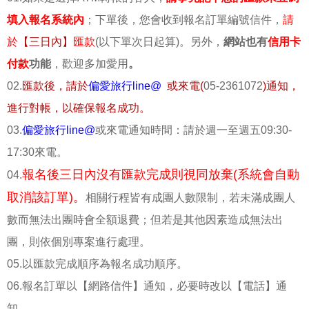
填入報名系統內
；下單後，您會收到報名訂單編號信件，
請
於
【三日內】
匯款
(以下單次日起算)。另外，
網站也有
信用卡
付款
功能
，歡迎多加愛用
。
02.
匯款後，請於
偏愛旅行line@
或來電(
05-2361072
)通知，
進行對帳，以確保報名成功。
03.
偏愛旅行line@
或來電通知時間：請於週一至週五09:30-
17:30來電。
報名後三日內沒有匯款完成則視同放棄(系統會自動
04.
取消該訂單)。
相關行程皆有成團人數限制，若未滿成團人
數而無法出團時會全額退費；但若是其他因素造成無法出
團，則依個別專案進行處理。
05.以匯款完成順序為報名成功順序。
06.報名訂單以【網路信件】通知，必要時改以【電話】通
知。