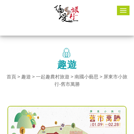
Togg
navig
趣遊
首頁
>
趣遊
> 一起趣農村旅遊 >
南國小藝思
> 屏東市小旅
行-舊市萬勝