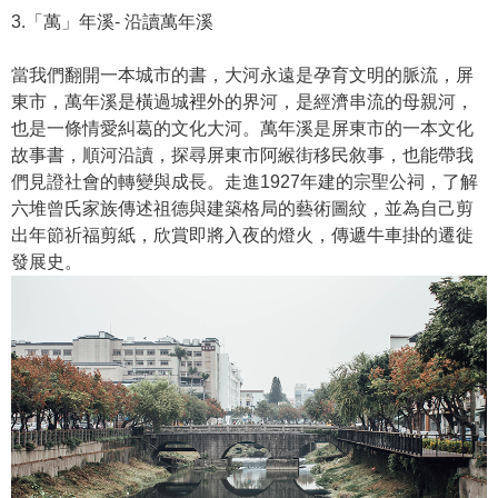
3.「萬」年溪- 沿讀萬年溪
當我們翻開一本城市的書，大河永遠是孕育文明的脈流，屏
東市，萬年溪是橫過城裡外的界河，是經濟串流的母親河，
也是一條情愛糾葛的文化大河。萬年溪是屏東市的一本文化
故事書，順河沿讀，探尋屏東市阿緱街移民敘事，也能帶我
們見證社會的轉變與成長。走進1927年建的宗聖公祠，了解
六堆曾氏家族傳述祖德與建築格局的藝術圖紋，並為自己剪
出年節祈福剪紙，欣賞即將入夜的燈火，傳遞牛車掛的遷徙
發展史。