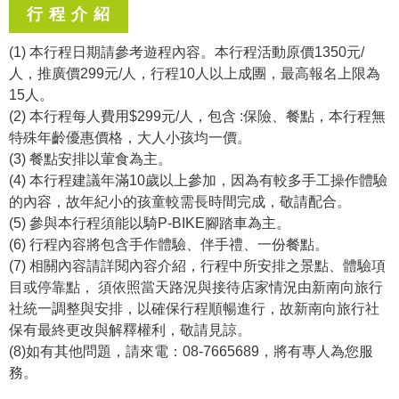
行 程 介 紹
(1) 本行程日期請參考遊程內容。本行程活動原價1350元/
人，推廣價299元/人，行程10人以上成團，最高報名上限為
15人。
(2) 本行程每人費用$299元/人，包含 :保險、餐點，本行程無
特殊年齡優惠價格，大人小孩均一價。
(3) 餐點安排以葷食為主。
(4) 本行程建議年滿10歲以上參加，因為有較多手工操作體驗
的內容，故年紀小的孩童較需長時間完成，敬請配合。
(5) 參與本行程須能以騎P-BIKE腳踏車為主。
(6) 行程內容將包含手作體驗、伴手禮、一份餐點。
(7) 相關內容請詳閱內容介紹，行程中所安排之景點、體驗項
目或停靠點， 須依照當天路況與接待店家情況由新南向旅行
社統一調整與安排，以確保行程順暢進行，故新南向旅行社
保有最終更改與解釋權利，敬請見諒。
(8)如有其他問題，請來電：08-7665689，將有專人為您服
務。