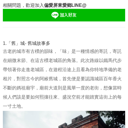
相關問題，歡迎加入
偏愛屏東愛鄉LINE@
1.「舊」城- 舊城故事多
古老的城市有古樸的韻味，「味」是一種情感的寄託，寄託
在細微末節、在這古樸老城區的角落。此次路線以鐵馬代步
帶領著你走進老城區，在遊程沿途上且看為你特地準備的老
相片，對照古今的阿緱舊城，首先便是要認識城區百年香火
不斷的媽祖廟宇，廟前大道則是風華一度的老街，想像當時
候人們該是要如何熙攘往來、盛況空前才能踏實這街上的每
一寸土地。