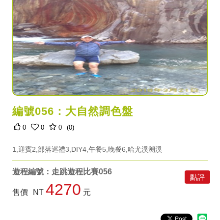
編號056：大自然調色盤
0
0
0
(0)
1,迎賓2,部落巡禮3,DIY4,午餐5,晚餐6,哈尤溪溯溪
遊程編號：走跳遊程比賽056
點評
4270
售價
NT
元