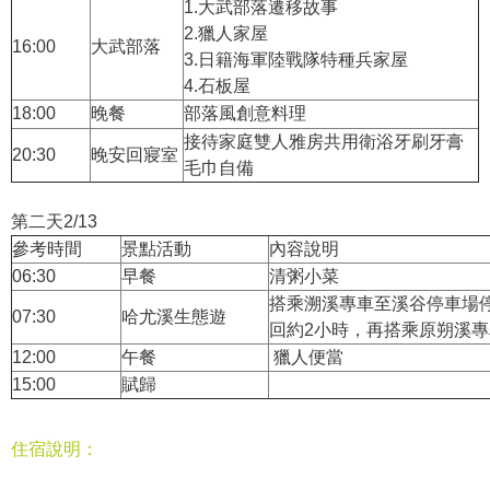
1.大武部落遷移故事
2.獵人家屋
16:00
大武部落
3.日籍海軍陸戰隊特種兵家屋
4.石板屋
18:00
晚餐
部落風創意料理
接待家庭雙人雅房共用衛浴牙刷牙膏
20:30
晚安回寢室
毛巾自備
第二天2/13
參考時間
景點活動
內容說明
06:30
早餐
清粥小菜
搭乘溯溪專車至溪谷停車場
07:30
哈尤溪生態遊
回約2小時，再搭乘原朔溪
12:00
午餐
獵人便當
15:00
賦歸
住宿說明：