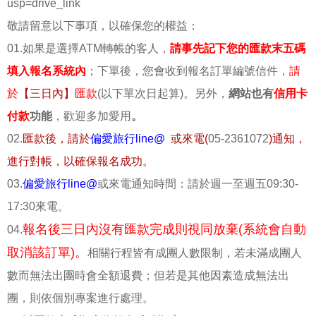
usp=drive_link
敬請留意以下事項，以確保您的權益：
01.如果是選擇ATM轉帳的客人，
請事先記下您的匯款末五碼
填入報名系統內
；下單後，您會收到報名訂單編號信件，
請
於
【三日內】
匯款
(以下單次日起算)。另外，
網站也有
信用卡
付款
功能
，歡迎多加愛用
。
02.
匯款後，請於
偏愛旅行line@
或來電(
05-2361072
)通知，
進行對帳，以確保報名成功。
03.
偏愛旅行line@
或來電通知時間：請於週一至週五09:30-
17:30來電。
報名後三日內沒有匯款完成則視同放棄(系統會自動
04.
取消該訂單)。
相關行程皆有成團人數限制，若未滿成團人
數而無法出團時會全額退費；但若是其他因素造成無法出
團，則依個別專案進行處理。