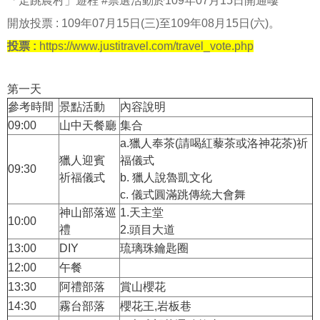
「走跳農村」遊程 #票選活動於109年07月15日開通嘍
開放投票 : 109年07月15日(三)至109年08月15日(六)。
投票 :
https://www.justitravel.com/travel_vote.php
第一天
參考時間
景點活動
內容說明
09:00
山中天餐廳
集合
a.獵人奉茶(請喝紅藜茶或洛神花茶)祈
獵人迎賓
福儀式
09:30
祈福儀式
b. 獵人說魯凱文化
c. 儀式圓滿跳傳統大會舞
神山部落巡
1.天主堂
10:00
禮
2.頭目大道
13:00
DIY
琉璃珠鑰匙圈
12:00
午餐
13:30
阿禮部落
賞山櫻花
14:30
霧台部落
櫻花王,岩板巷