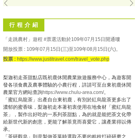
行 程 介 紹
「走跳農村」遊程 #票選活動於109年07月15日開通嘍
開放投票 : 109年07月15日(三)至109年08月15日(六)。
投票 :
https://www.justitravel.com/travel_vote.php
梨迦初走茶甜點店既初鹿休閒農業旅遊服務中心，為遊客開
發各項食農及農事體驗的小農行程，詳請可至台東初鹿休閒
農業官方網站查詢
https://www.chulu-area.com/
。
「蜜紅烏龍茶」出產自台東初鹿，有別於紅烏龍茶更多出了
濃郁的蜜香味，梨迦初走本著初衷使用在地食材「蜜紅烏龍
茶」，製作出好吃的一系列茶甜點，為的就是能把茶文化帶
給新世代新的創意，更能了解茶竟而喜愛它，讓產業得以傳
承。
「茶研觀皂」則是製做茶葉時選取不要的粗枝打碎研磨之