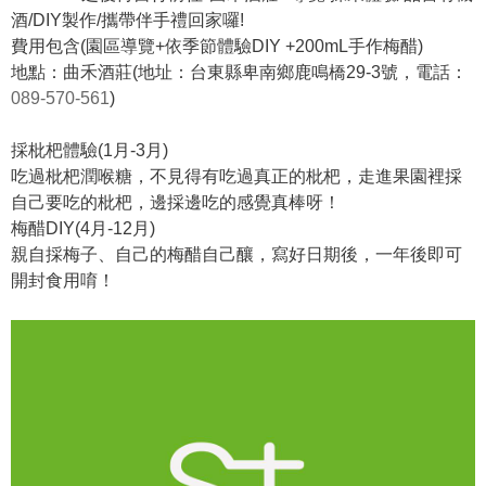
酒/DIY製作/攜帶伴手禮回家囉!
費用包含(園區導覽+依季節體驗DIY +200mL手作梅醋)
地點：曲禾酒莊(地址：台東縣卑南鄉鹿鳴橋29-3號，電話：
089-570-561
)
採枇杷體驗(1月-3月)
吃過枇杷潤喉糖，不見得有吃過真正的枇杷，走進果園裡採
自己要吃的枇杷，邊採邊吃的感覺真棒呀！
梅醋DIY(4月-12月)
親自採梅子、自己的梅醋自己釀，寫好日期後，一年後即可
開封食用唷！