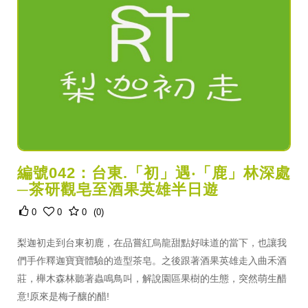
編號042：台東.「初」遇‧「鹿」林深處
─茶研觀皂至酒果英雄半日遊
0
0
0
(0)
梨迦初走到台東初鹿，在品嘗紅烏龍甜點好味道的當下，也讓我
們手作釋迦寶寶體驗的造型茶皂。之後跟著酒果英雄走入曲禾酒
莊，櫸木森林聽著蟲鳴鳥叫，解說園區果樹的生態，突然萌生醋
意!原來是梅子釀的醋!