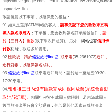
https://drive.google.com/file/d/1boCnAuc2nu85VcSdSQ6JW0
usp=drive_link
敬請留意以下事項，以確保您的權益：
01.如果是選擇ATM轉帳的客人，
請事先記下您的匯款末五碼
填入報名系統內
；下單後，您會收到報名訂單編號信件，
請
於
【三日內】
匯款
(以下單次日起算)。另外，
網站也有
信用卡
付款
功能
，歡迎多加愛用
。
02.
匯款後，請於
偏愛旅行line@
或來電(
05-2361072
)通知，
進行對帳，以確保報名成功。
03.
偏愛旅行line@
或來電通知時間：請於週一至週五09:30-
17:30來電。
報名後三日內沒有匯款完成則視同放棄(系統會自動
04.
取消該訂單)。
相關行程皆有成團人數限制，若未滿成團人
數而無法出團時會全額退費；但若是其他因素造成無法出