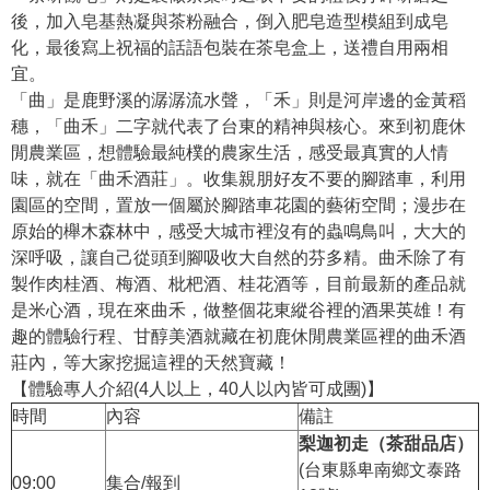
後，加入皂基熱凝與茶粉融合，倒入肥皂造型模組到成皂
化，最後寫上祝福的話語包裝在茶皂盒上，送禮自用兩相
宜。
「曲」是鹿野溪的潺潺流水聲，「禾」則是河岸邊的金黃稻
穗，「曲禾」二字就代表了台東的精神與核心。來到初鹿休
閒農業區，想體驗最純樸的農家生活，感受最真實的人情
味，就在「曲禾酒莊」。收集親朋好友不要的腳踏車，利用
園區的空間，置放一個屬於腳踏車花園的藝術空間；漫步在
原始的櫸木森林中，感受大城市裡沒有的蟲鳴鳥叫，大大的
深呼吸，讓自己從頭到腳吸收大自然的芬多精。曲禾除了有
製作肉桂酒、梅酒、枇杷酒、桂花酒等，目前最新的產品就
是米心酒，現在來曲禾，做整個花東縱谷裡的酒果英雄！有
趣的體驗行程、甘醇美酒就藏在初鹿休閒農業區裡的曲禾酒
莊內，等大家挖掘這裡的天然寶藏！
【體驗專人介紹(4人以上，40人以內皆可成團)】
時間
內容
備註
梨迦初走（茶甜品店）
(台東縣卑南鄉文泰路
09:00
集合/報到