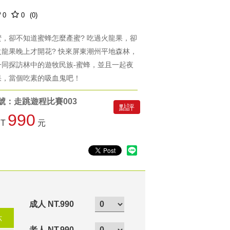
0
0
(0)
蜜，卻不知道蜜蜂怎麼產蜜? 吃過火龍果，卻
火龍果晚上才開花? 快來屏東潮州平地森林，
一同探訪林中的遊牧民族-蜜蜂，並且一起夜
果，當個吃素的吸血鬼吧！
號：走跳遊程比賽003
點評
990
NT
元
成人 NT.990
六
老人 NT.990