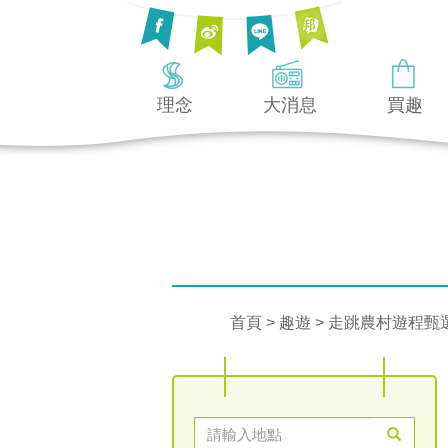
理念
大消息
買趣
首頁
>
趣遊
> 走跳農村遊程甄