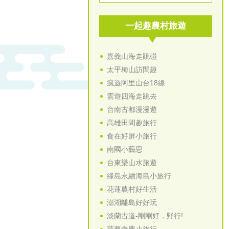
一起趣農村旅遊
嘉義山海走跳碰
太平梅山訪間趣
瘋遊阿里山台18線
雲遊四海走跳去
台南古都漫漫遊
高雄田間趣旅行
食在好屏小旅行
南國小藝思
台東樂山水旅遊
綠島永續海島小旅行
花蓮農村好生活
澎湖離島好好玩
淡蘭古道-剛剛好，野行!