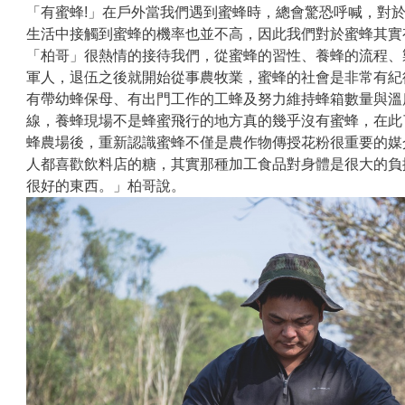
「有蜜蜂!」在戶外當我們遇到蜜蜂時，總會驚恐呼喊，對
生活中接觸到蜜蜂的機率也並不高，因此我們對於蜜蜂其實
「柏哥」很熱情的接待我們，從蜜蜂的習性、養蜂的流程、
軍人，退伍之後就開始從事農牧業，蜜蜂的社會是非常有紀律
有帶幼蜂保母、有出門工作的工蜂及努力維持蜂箱數量與溫
線，養蜂現場不是蜂蜜飛行的地方真的幾乎沒有蜜蜂，在此
蜂農場後，重新認識蜜蜂不僅是農作物傳授花粉很重要的媒
人都喜歡飲料店的糖，其實那種加工食品對身體是很大的負
很好的東西。」柏哥說。