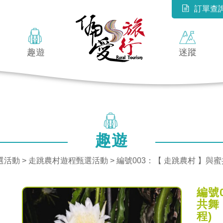
訂單查
趣遊
迷蹤
趣遊
選活動 >
走跳農村遊程甄選活動
> 編號003：【 走跳農村 】與
編號
共舞
程)