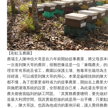
【彩虹玉農園】
農場主人陳坤信大哥是在六年前開始從事農業，將父母原本
一次進到陳大哥的農田，很難想像這是一位「兼職農夫」的
理非常有系統且省工，農園以保護土壤、無毒草生栽培為主
排經過，可以感受到陳大哥的用心。本業是齒模技師的陳大
都不懂，為了想要更省時省力的從事農業，開始去上農業大
與施肥灌溉系統的設置，全部都是自己來，為此還去學習水
農夫都會面臨到的缺工問題。「其實務農要聰明，要先做好
造最大利潤空間。我其實最想做的就是用一台手機，只要點
事。」陳大哥說。也因為他成功的案例示範，讓人覺得務農