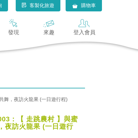
詢
客製化旅遊
購物車
發現
來趣
登入會員
蜜共舞，夜訪火龍果 (一日遊行程)
003：【 走跳農村 】與蜜
，夜訪火龍果 (一日遊行