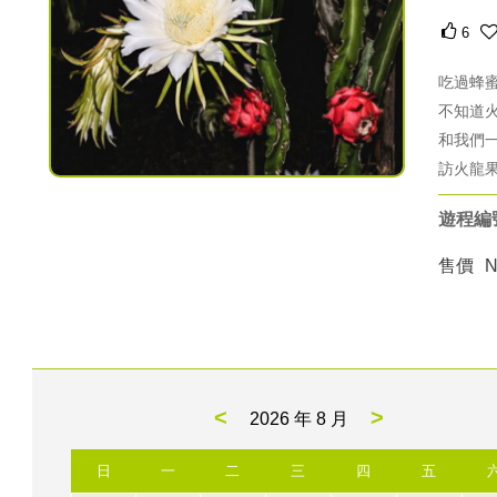
6
吃過蜂
不知道
和我們
訪火龍
遊程編
售價
<
>
2026 年
8 月
日
一
二
三
四
五