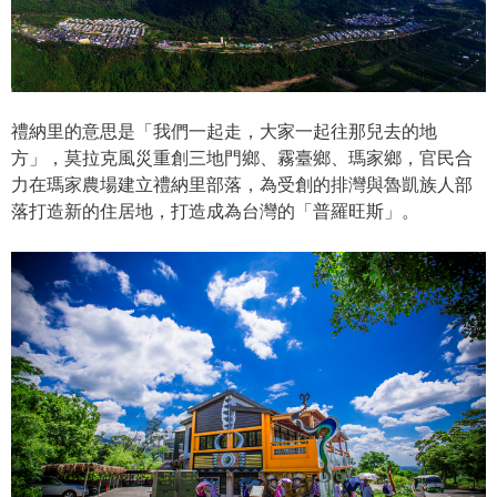
禮納里的意思是「我們一起走，大家一起往那兒去的地
方」，莫拉克風災重創三地門鄉、霧臺鄉、瑪家鄉，官民合
力在瑪家農場建立禮納里部落，為受創的排灣與魯凱族人部
落打造新的住居地，打造成為台灣的「普羅旺斯」。