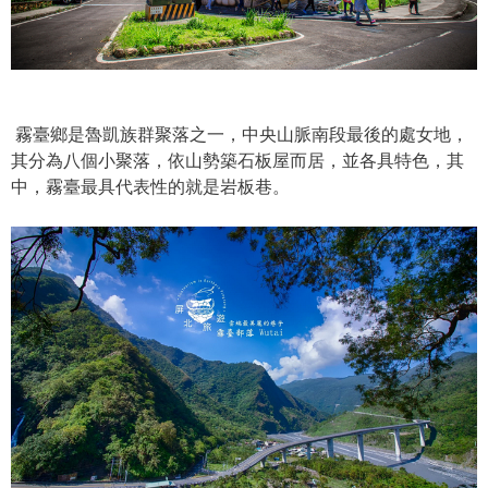
霧臺鄉是魯凱族群聚落之一，中央山脈南段最後的處女地，
其分為八個小聚落，依山勢築石板屋而居，並各具特色，其
中，霧臺最具代表性的就是岩板巷。