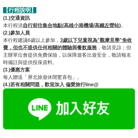
【行程說明】
(1.)
交通資訊
本行程須
自行前往集合地點(
高雄小港機場/高鐵左營站
)
。
(2.)
參加人員
本行程建議6歲以上參加，
3歲以下兒童視為"觀摩見學"免收
費，但也不提供任何相關的體驗與餐飲服務
，敬請見諒；但
主辦單位會提供免費保險，以保障遊客出遊安全，敬請報名
時備註與提供投保資料。
(3.)
優惠方案
每人贈送「屏北旅遊休閒驚喜包」。
(4.)若有相關問題，歡迎加入 偏愛旅行line@