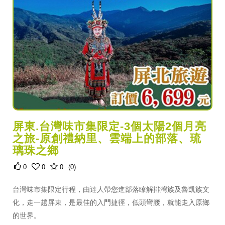
屏東.台灣味市集限定-3個太陽2個月亮
之旅-原創禮納里、雲端上的部落、琉
璃珠之鄉
0
0
0
(0)
台灣味市集限定行程，由達人帶您進部落瞭解排灣族及魯凱族文
化，走一趟屏東，是最佳的入門捷徑，低頭彎腰，就能走入原鄉
的世界。