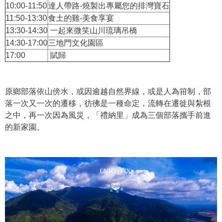
10:00-11:50
達人帶路-燒製出專屬您的排灣寶石
11:50-13:30
食土的雞-美食享宴
13:30-14:30
一起來微笑山川琉璃吊橋
14:30-17:00
三地門文化園區
17:00
賦歸
原鄉部落依山傍水，或因逾越自然界線，或是人為箝制，部
落一次又一次的遷移，彷彿是一種命定，流轉在遷徙與紮根
之中，再一次因為風災，「禮納里」成為三個部落攜手前進
的新家園。