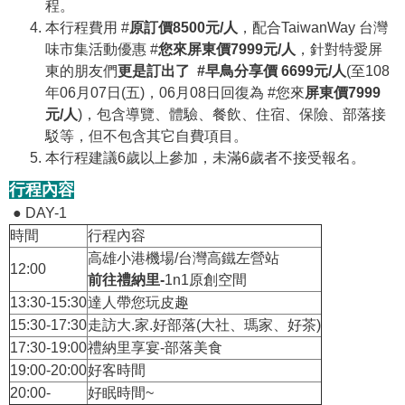
程。
本行程費用 #
原訂價8500元/人
，配合TaiwanWay 台灣
味市集活動優惠 #
您來屏東價7999元/人
，針對特愛屏
東的朋友們
更是訂出了 #早鳥分享價 6699元/人
(至108
年06月07日(五)，06月08日回復為 #您來
屏東價7999
元/人
)，包含導覽、體驗、餐飲、住宿、保險、部落接
駁等，但不包含其它自費項目。
本行程建議6歲以上參加，未滿6歲者不接受報名。
行程內容
● DAY-1
時間
行程內容
高雄小港機場/台灣高鐵左營站
12:00
前往禮納里-
1n1原創空間
13:30-15:30
達人帶您玩皮趣
15:30-17:30
走訪大.家.好部落(大社、瑪家、好茶)
17:30-19:00
禮納里享宴-部落美食
19:00-20:00
好客時間
20:00-
好眠時間~