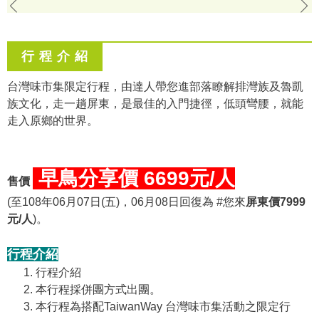
行 程 介 紹
台灣味市集限定行程，由達人帶您進部落瞭解排灣族及魯凱
族文化，走一趟屏東，是最佳的入門捷徑，低頭彎腰，就能
走入原鄉的世界。
早鳥分享價 6699元/人
售價
(至108年06月07日(五)，06月08日回復為 #您來
屏東價7999
元/人
)。
行程介紹
行程介紹
本行程採併團方式出團。
本行程為搭配TaiwanWay 台灣味市集活動之限定行