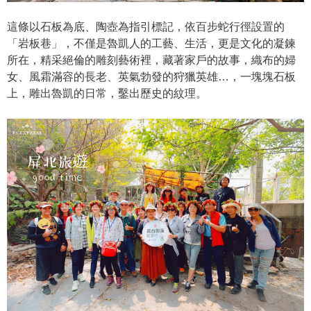
這條以石板為底、陶壺為指引標記，依百步蛇行徑設置的
「岩板巷」，不僅是魯凱人的工藝、生活，更是文化的凝鍊
所在，精采絕倫的雕刻藝術裡，藏著家戶的故事，織布的婦
女、風霜滿容的長老、英氣勃發的狩獵英雄…，一塊塊石板
上，雕出魯凱的日常，鑿出歷史的紋理。