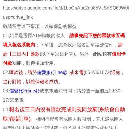
https://drive.google.com/file/d/1boCnAuc2nu85VcSdSQ6JW0
usp=drive_link
敬請留意以下事項，以確保您的權益：
01.如果是選擇ATM轉帳的客人，
請事先記下您的匯款末五碼
填入報名系統內
；下單後，您會收到報名訂單編號信件，
請
於
【三日內】
匯款
(以下單次日起算)。另外，
網站也有
信用卡
付款
功能
，歡迎多加愛用
。
02.
匯款後，請於
偏愛旅行line@
或來電(
05-2361072
)通知，
進行對帳，以確保報名成功。
03.
偏愛旅行line@
或來電通知時間：請於週一至週五09:30-
17:30來電。
報名後三日內沒有匯款完成則視同放棄(系統會自動
04.
取消該訂單)。
相關行程皆有成團人數限制，若未滿成團人
數而無法出團時會全額退費；但若是其他因素造成無法出