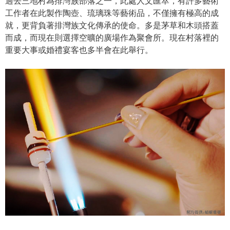
過去三地村為排灣族部落之一，此處人文匯萃，有許多藝術
工作者在此製作陶壺、琉璃珠等藝術品，不僅擁有極高的成
就，更背負著排灣族文化傳承的使命。多是茅草和木頭搭蓋
而成，而現在則選擇空曠的廣場作為聚會所。現在村落裡的
重要大事或婚禮宴客也多半會在此舉行。​