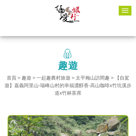
Togg
navig
趣遊
首頁
>
趣遊
> 一起趣農村旅遊 >
太平梅山訪間趣
> 【自駕
遊】嘉義阿里山-瑞峰山村的幸福濃醇香-高山咖啡x竹坑溪步
道x竹林茶席