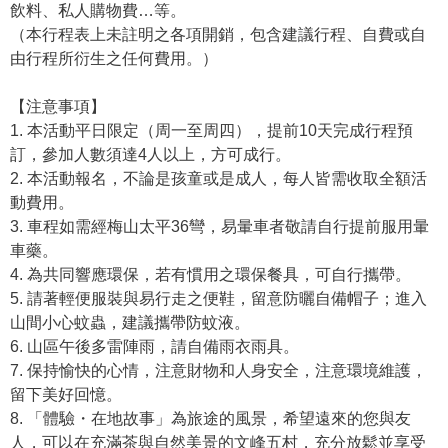
飲料、私人購物費…等。
（本行程表上未註明之各項開銷，包含建議行程、自費或自
由行程所衍生之任何費用。）
【注意事項】
1. 本活動平日限定（周一至周四），提前10天完成行程預
訂，參加人數須達4人以上，方可成行。
2. 本活動報名，不論是孩童或是成人，每人皆需收取全額活
動費用。
3. 車程如需經梅山太平36彎，易暈車者敬請自行提前服用暈
車藥。
4. 為共同響應環保，若有慣用之環保餐具，可自行攜帶。
5. 請著輕便服裝與易行走之便鞋，留意防曬自備帽子；進入
山間小心蚊蟲，建議攜帶防蚊液。
6. 山區午後多雷陣雨，請自備雨衣雨具。
7. 保持愉快的心情，注意財物和人身安全，注意環境維護，
留下美好回憶。
8. 「體驗・在地故事」為旅途的風景，希望遠來的您與友
人，可以在充滿茶與自然美景的文峰五村，充分放鬆並享受