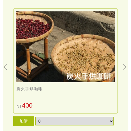
炭火手烘咖啡
400
NT
N
加購