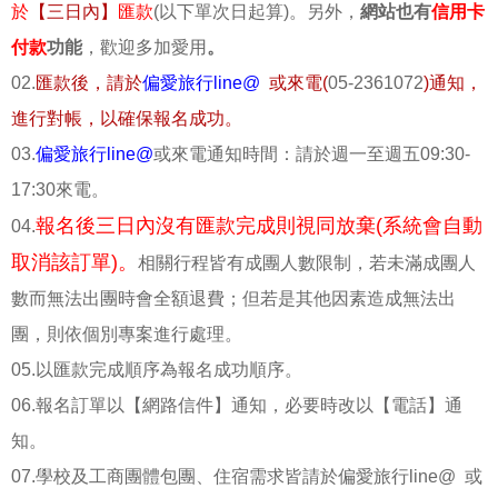
於
【三日內】
匯款
(以下單次日起算)。另外，
網站也有
信用卡
付款
功能
，歡迎多加愛用
。
02.
匯款後，請於
偏愛旅行line@
或來電(
05-2361072
)通知，
進行對帳，以確保報名成功。
03.
偏愛旅行line@
或來電通知時間：請於週一至週五09:30-
17:30來電。
報名後三日內沒有匯款完成則視同放棄(系統會自動
04.
取消該訂單)。
相關行程皆有成團人數限制，若未滿成團人
數而無法出團時會全額退費；但若是其他因素造成無法出
團，則依個別專案進行處理。
05.以匯款完成順序為報名成功順序。
06.報名訂單以【網路信件】通知，必要時改以【電話】通
知。
07.學校及工商團體包團、住宿需求皆請於偏愛旅行line@ 或