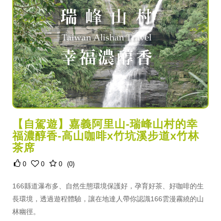
【自駕遊】嘉義阿里山-瑞峰山村的幸
福濃醇香-高山咖啡x竹坑溪步道x竹林
茶席
0
0
0
(0)
166縣道瀑布多、自然生態環境保護好，孕育好茶、好咖啡的生
長環境，透過遊程體驗，讓在地達人帶你認識166雲漫霧繞的山
林幽徑。