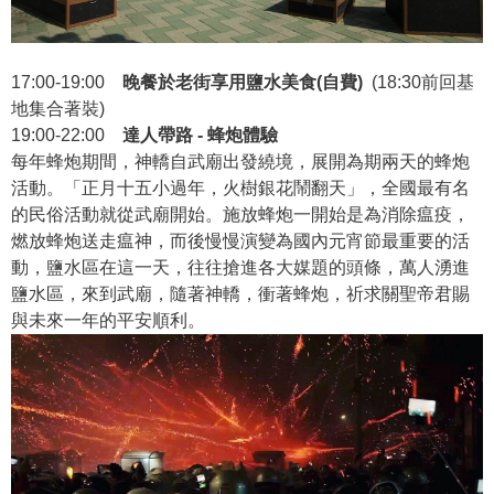
17:00-19:00
晚餐於老街享用鹽水美食(自費)
(18:30前回基
地集合著裝)
19:00-22:00
達人帶路
-
蜂炮體驗
每年蜂炮期間，神轎自武廟出發繞境，展開為期兩天的蜂炮
活動。「正月十五小過年，火樹銀花鬧翻天」，全國最有名
的民俗活動就從武廟開始。施放蜂炮一開始是為消除瘟疫，
燃放蜂炮送走瘟神，而後慢慢演變為國內元宵節最重要的活
動，鹽水區在這一天，往往搶進各大媒題的頭條，萬人湧進
鹽水區，來到武廟，隨著神轎，衝著蜂炮，祈求關聖帝君賜
與未來一年的平安順利。