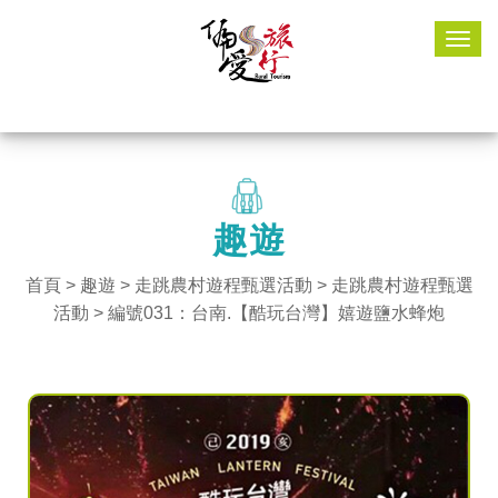
Togg
navig
趣遊
首頁
>
趣遊
> 走跳農村遊程甄選活動 >
走跳農村遊程甄選
活動
> 編號031：台南.【酷玩台灣】嬉遊鹽水蜂炮