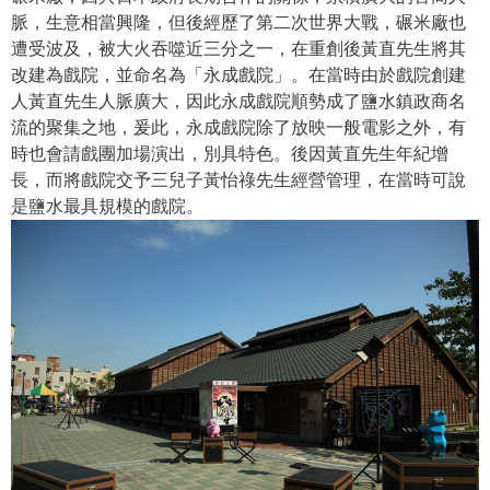
脈，生意相當興隆，但後經歷了第二次世界大戰，碾米廠也
遭受波及，被大火吞噬近三分之一，在重創後黃直先生將其
改建為戲院，並命名為「永成戲院」。在當時由於戲院創建
人黃直先生人脈廣大，因此永成戲院順勢成了鹽水鎮政商名
流的聚集之地，爰此，永成戲院除了放映一般電影之外，有
時也會請戲團加場演出，別具特色。後因黃直先生年紀增
長，而將戲院交予三兒子黃怡祿先生經營管理，在當時可說
是鹽水最具規模的戲院。