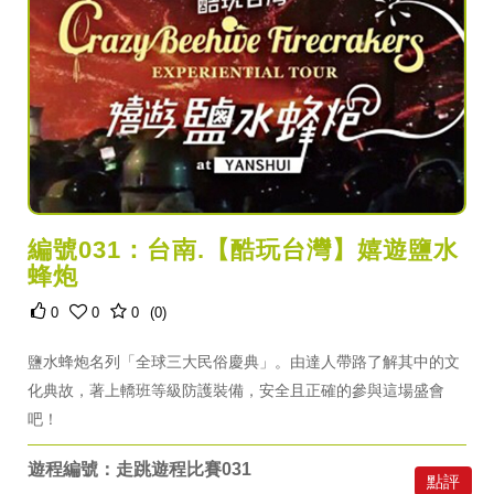
編號031：台南.【酷玩台灣】嬉遊鹽水
蜂炮
0
0
0
(0)
鹽水蜂炮名列「全球三大民俗慶典」。由達人帶路了解其中的文
化典故，著上轎班等級防護裝備，安全且正確的參與這場盛會
吧！
遊程編號：走跳遊程比賽031
點評