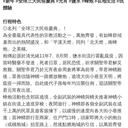
#
新年 #全球三大民俗慶典
#
元宵 #鹽水 #蜂炮 #在地生活 #玩
體驗
行程特色
◎名列「全球三大民俗慶典」！
為全臺最具代表性的宗教活動之一，萬炮齊發，有如蜂群傾
巢而出的熱鬧盛況，和「平溪天燈」同列「北天燈，南蜂
炮」之美稱。
相傳起源於清光緒11年7、8月間，鹽水街流行霍亂瘟疫，因
當時醫藥不發達，死者日眾，居民恐慌，祈求關聖帝君解災
救難。關聖帝君乃於元宵夜命周倉將軍為前導，帝君神轎殿
後，眾善信隨神轎一路燃放鞭炮，遶境大街小巷至天明，將
瘟疫一掃而除。自此後代子孫每年均沿襲往例，迎請關聖帝
君元宵夜出巡。
蜂炮活動包含郊區遶境，全副武裝的神轎與轎夫推著神轎小
鎮在街道上遶巡穿梭；夜間遊行，神轎群各個全副武裝在成
千上萬的民眾及遊客簇擁下，以緩慢的速度向各大街小巷推
進；當神轎群行至商家、住戶門口時，頭家即將大小的炮台
（或稱炮城）抬至路上，然後點燃炮城的引信，以萬箭齊發