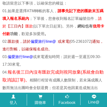
敬請留意以下事項，以確保您的權益：
01.如果是選擇ATM轉帳的客人，
請事先記下您的匯款末五碼
填入報名系統內
；下單後，您會收到報名訂單編號信件，
請
於
【三日內】
匯款
(以下單次日起算)。另外，
網站也有
信用卡
付款
功能
，歡迎多加愛用
。
02.
匯款後，請於
偏愛旅行line@
或來電(
05-2361072
)通知，
進行對帳，以確保報名成功。
03.
偏愛旅行line@
或來電通知時間：請於週一至週五09:30-
17:30來電。
報名後三日內沒有匯款完成則視同放棄(系統會自動
04.
取消該訂單)。
相關行程皆有成團人數限制，若未滿成團人
數而無法出團時會全額退費；但若是其他因素造成無法出
團，則依個別專案進行處理。
Line@
登入
購物車
Facebook
05.以匯款完成順序為報名成功順序。