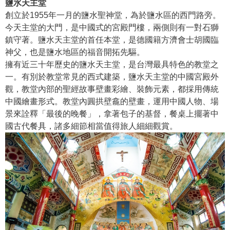
鹽水天主堂
創立於1955年一月的鹽水聖神堂，為於鹽水區的西門路旁。
今天主堂的大門，是中國式的宮殿門樓，兩側則有一對石獅
鎮守著。鹽水天主堂的首任本堂，是德國籍方濟會士胡國臨
神父，也是鹽水地區的福音開拓先驅。
擁有近三十年歷史的鹽水天主堂，是台灣最具特色的教堂之
一。有別於教堂常見的西式建築，鹽水天主堂的中國宮殿外
觀，教堂內部的聖經故事壁畫彩繪、裝飾元素，都採用傳統
中國繪畫形式。教堂內圓拱壁龕的壁畫，運用中國人物、場
景來詮釋「最後的晚餐」，拿著包子的基督，餐桌上擺著中
國古代餐具，諸多細節相當值得旅人細細觀賞。