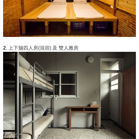
2.
上下舖四人房(混宿) 及 雙人雅房