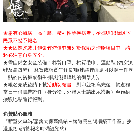
★患有心臟病、高血壓、精神性等疾病者，孕婦與18歲以下
民眾不授予報名。
★★因蜂炮或其他爆竹炸傷並無列於保險之理賠項目中，請
務必注意自身安全。
★需自備之安全裝備：棉質口罩、棉質毛巾、運動鞋 (勿穿涼
鞋及高跟鞋)、麻質或棉質牛仔長褲(建議裡面還可以穿一件厚
一點的內搭褲或衛生褲以抵擋蜂炮的衝擊力)。
★報名完成後請下載
活動切結書
，列印並填寫完後，於遊程
當日一併攜帶證件（身分證，外籍人士請出示護照）至預約
接駁地點進行報到。
免費貼心服務
『新營火車站/嘉義太保高鐵站－嬉遊境空間構築工作室』接
送服務 (請於報名時備註預約)