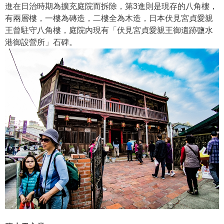
進在日治時期為擴充庭院而拆除，第3進則是現存的八角樓，
有兩層樓，一樓為磚造，二樓全為木造，日本伏見宮貞愛親
王曾駐守八角樓，庭院內現有「伏見宮貞愛親王御遺跡鹽水
港御設營所」石碑。