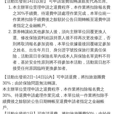
【活動出發前14日以前】 可申請退費或轉讓親友代為出席。
本主辦單位受理申請之退費程序，本作業將扣除報名費
之30%手續費。待退費申請處理作業完成，本單位統一
作業將扣除手續費後之餘額於公告日期轉帳至退費申請
者指定之金融帳戶。
票券轉讓給其他參加人後，須向主辦單位回覆更換人
選、修改保險資料給該持票人後不得再次更改修正，否
則將取消報名參加資格，本單位依據最後回覆確定參加
之姓名、出生年月日、身分證字號投保旅行業責任保
險，活動當日非保險名單內或本人與保險名單資料不符
者，基於安全性原則將不得參加本活動，活動當日恕不
接受任何原因臨時更換參加者。
【活動出發前2日~14日以內】可申請退費，將扣旅遊團費
30%；由於保險問題無法轉讓。
本主辦單位受理申請之退費程序，本作業將扣除報名費之
30%。待退費申請處理作業完成，本單位統一作業將扣除手
續費後之餘額於公告日期轉帳至退費申請者指定之金融帳
戶。
【活動出發前1日】可申請退費，將扣旅遊團費50%；由於保