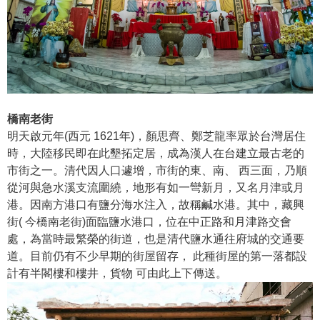
橋南老街
明天啟元年(西元 1621年)，顏思齊、鄭芝龍率眾於台灣居住
時，大陸移民即在此墾拓定居，成為漢人在台建立最古老的
市街之一。清代因人口遽增，市街的東、南、 西三面，乃順
從河與急水溪支流圍繞，地形有如一彎新月，又名月津或月
港。因南方港口有鹽分海水注入，故稱鹹水港。其中，藏興
街( 今橋南老街)面臨鹽水港口，位在中正路和月津路交會
處，為當時最繁榮的街道，也是清代鹽水通往府城的交通要
道。目前仍有不少早期的街屋留存， 此種街屋的第一落都設
計有半閣樓和樓井，貨物 可由此上下傳送。