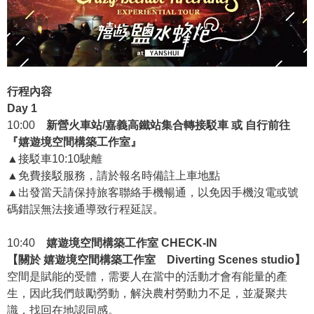
行程內容
Day 1
10:00
新營火車站
/
嘉義高鐵站集合轉接駁車
或
自行前往
『嬉遊境空間構築工作室』
▲接駁車10:10駛離
▲免費接駁服務，請於報名時備註上車地點
▲出發當天請保持旅客聯絡手機暢通，以免因手機沒電或號
碼錯誤無法接通導致行程延誤。
10:40
嬉遊境空間構築工作室
CHECK-IN
【關於 嬉遊境空間構築工作室 Diverting Scenes studio】
空間是賦能的受體，需要人在當中的活動才會有能量的產
生，因此我們鼓勵勞動，解決農村勞動力不足，並凝聚共
識，找回在地認同感。