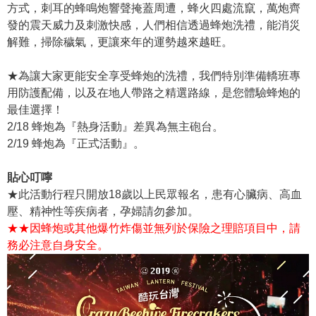
方式，刺耳的蜂鳴炮響聲掩蓋周遭，蜂火四處流竄，萬炮齊
發的震天威力及刺激快感，人們相信透過蜂炮洗禮，能消災
解難，掃除穢氣，更讓來年的運勢越來越旺。
★為讓大家更能安全享受蜂炮的洗禮，我們特別準備轎班專
用防護配備，以及在地人帶路之精選路線，是您體驗蜂炮的
最佳選擇！
2/18 蜂炮為『熱身活動』差異為無主砲台。
2/19 蜂炮為『正式活動』。
貼心叮嚀
★此活動行程只開放18歲以上民眾報名，患有心臟病、高血
壓、精神性等疾病者，孕婦請勿參加。
★★因蜂炮或其他爆竹炸傷並無列於保險之理賠項目中，請
務必注意自身安全。