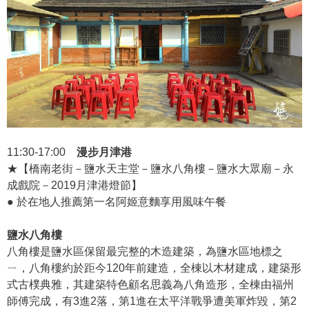
11:30-17:00
漫步月津港
★【橋南老街－鹽水天主堂－鹽水八角樓－鹽水大眾廟－永
成戲院－2019月津港燈節】
● 於在地人推薦第一名阿姬意麵享用風味午餐
鹽水八角樓
八角樓是鹽水區保留最完整的木造建築，為鹽水區地標之
ㄧ，八角樓約於距今120年前建造，全棟以木材建成，建築形
式古樸典雅，其建築特色顧名思義為八角造形，全棟由福州
師傅完成，有3進2落，第1進在太平洋戰爭遭美軍炸毀，第2