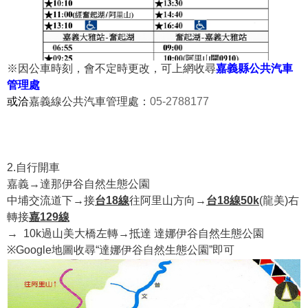
※因公車時刻，會不定時更改，可上網收尋
嘉義縣公共汽車
管理處
或洽
嘉義線公共汽車管理處：
05-2788177
2.自行開車
嘉義→達那伊谷自然生態公園
中埔交流道下→接
台18線
往阿里山方向→
台18線50k
(龍美)右
轉接
嘉129線
→ 10k過山美大橋左轉→抵達 達娜伊谷自然生態公園
※Google地圖收尋“達娜伊谷自然生態公園”即可