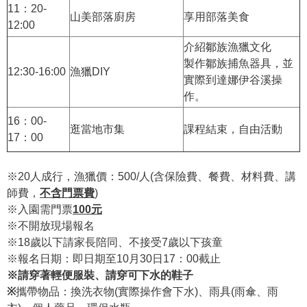
11：20-
山美部落廚房
享用部落美食
12:00
介紹鄒族漁獵文化
製作鄒族捕魚器具，並
12:30-16:00
漁獵DIY
實際到達娜伊谷溪操
作。
16：00-
逛當地市集
課程結束，自由活動
17：00
※20人成行，漁獵價：500/人(含保險費、餐費、材料費、講
師費，
不含門票費
)
※入園需門票
100元
※不開放現場報名
※18歲以下請家長陪同、不接受7歲以下孩童
※報名日期：即日期至10月30日17：00截止
※請穿著輕便服裝、請穿可下水的鞋子
※​
攜帶物品：換洗衣物(實際操作會下水)、雨具(雨傘、雨