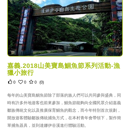
嘉義.2018山美寶島鯝魚節系列活動-漁
獵小旅行
0
0
0
(0)
每年的山美寶島鯝魚節除了部落的族人們可以共同參與盛典，同
時有許多外地遊客也前來參加，鯝魚節能夠向全國民眾介紹嘉義
鄒族傳統文化以及推廣保育鯝魚的觀念，而今年特別首次規劃，
開放遊客體驗鄒族傳統捕魚方式，在本村青年會帶領下，製作簡
單捕魚器具，並到達娜伊谷溪進行體驗活動。