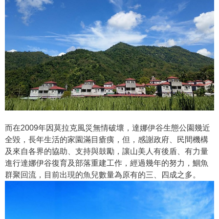
而在2009年因莫拉克風災無情破壞，達娜伊谷生態公園幾近
全毀，長年生活的家園滿目瘡痍，但，感謝政府、民間機構
及來自各界的協助、支持與鼓勵，讓山美人有後盾、有力量
進行達娜伊谷復育及部落重建工作，經過幾年的努力，鯝魚
群聚回流，目前出現的魚兒數量為原有的三、四成之多。