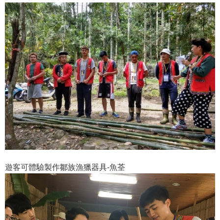
遊客可體驗製作鄒族漁獵器具-魚荃