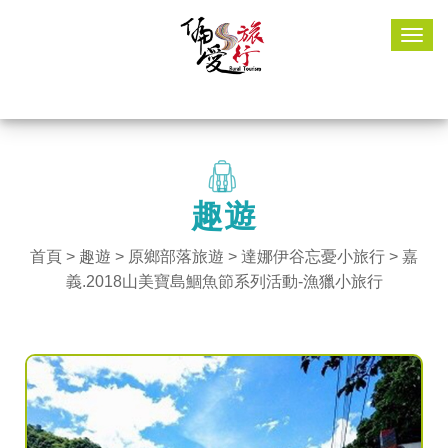
Togg
navig
趣遊
首頁
>
趣遊
> 原鄉部落旅遊 >
達娜伊谷忘憂小旅行
> 嘉
義.2018山美寶島鯝魚節系列活動-漁獵小旅行