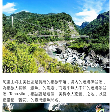
阿里山鄉山美社區是傳統的鄒族部落，境內的達娜伊谷溪，
為鄒族人捕獵「鯝魚」的漁場，而幾乎無人不知的達娜依谷
溪─Tana-yiku，鄒語說是這個「美得令人忘憂」之地，以盛
產俗稱「苦花」的臺灣鯝魚聞名。