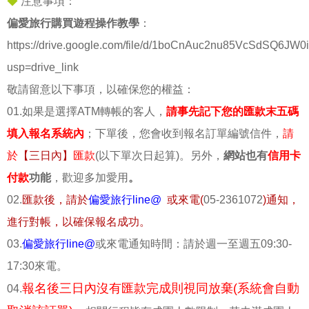
◆
注意事項：
偏愛旅行購買遊程操作教學
：
https://drive.google.com/file/d/1boCnAuc2nu85VcSdSQ6JW0
usp=drive_link
敬請留意以下事項，以確保您的權益：
01.如果是選擇ATM轉帳的客人，
請事先記下您的匯款末五碼
填入報名系統內
；下單後，您會收到報名訂單編號信件，
請
於
【三日內】
匯款
(以下單次日起算)。另外，
網站也有
信用卡
付款
功能
，歡迎多加愛用
。
02.
匯款後，請於
偏愛旅行line@
或來電(
05-2361072
)通知，
進行對帳，以確保報名成功。
03.
偏愛旅行line@
或來電通知時間：請於週一至週五09:30-
17:30來電。
報名後三日內沒有匯款完成則視同放棄(系統會自動
04.