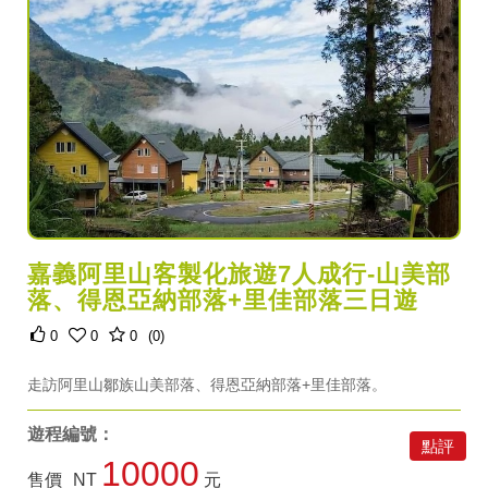
嘉義阿里山客製化旅遊7人成行-山美部
落、得恩亞納部落+里佳部落三日遊
0
0
0
(0)
走訪阿里山鄒族山美部落、得恩亞納部落+里佳部落。
遊程編號：
點評
10000
售價
NT
元