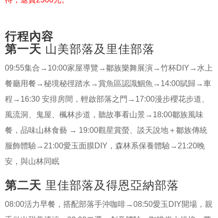
行程內容
第一天
山美部落及里佳部落
09:55集合→10:00家屋導覽→鄒族樂舞展演→竹杯DIY→水上
餐廳用餐→秘境秘徑踏水→賞魚區認識鯝魚→14:00賦歸→車
程→16:30 安排房間，輕啟部落之門→17:00漫步櫻花步道、
風流洞、鬼屋、楓林步道，聽故事看山景→18:00鄒族風味
餐，品味山林食藝 → 19:00觀星賞螢、談天說地＋鄒族傳統
服飾體驗→21:00愛玉面膜DIY，森林系保養體驗→21:20晚
安，與山林同眠
第二天
里佳部落及得恩亞納部落
08:00活力早餐，搭配部落手沖咖啡→08:50愛玉DIY開場，親