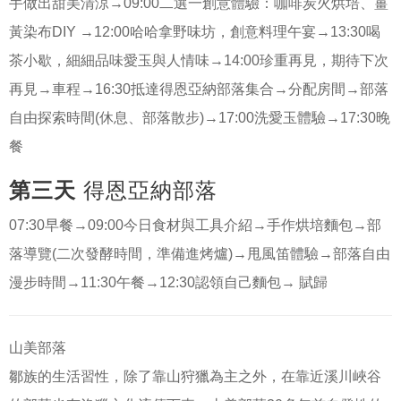
手做出甜美清涼→09:00二選一創意體驗：咖啡炭火烘培、薑
黃染布DIY →12:00哈哈拿野味坊，創意料理午宴→13:30喝
茶小歇，細細品味愛玉與人情味→14:00珍重再見，期待下次
再見→車程→16:30抵達得恩亞納部落集合→分配房間→部落
自由探索時間(休息、部落散步)→17:00洗愛玉體驗→17:30晚
餐
第三天
得恩亞納部落
07:30早餐→09:00今日食材與工具介紹→手作烘培麵包→部
落導覽(二次發酵時間，準備進烤爐)→甩風笛體驗→部落自由
漫步時間→11:30午餐→12:30認領自己麵包→ 賦歸
山美部落
鄒族的生活習性，除了靠山狩獵為主之外，在靠近溪川峽谷