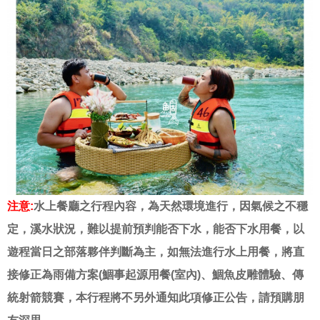
注意:
水上餐廳之行程內容，為天然環境進行，因氣候之不穩
定，溪水狀況，難以提前預判能否下水，能否下水用餐，以
遊程當日之部落夥伴判斷為主，如無法進行水上用餐，將直
接修正為雨備方案(鯝事起源用餐(室內)、鯝魚皮雕體驗、傳
統射箭競賽，本行程將不另外通知此項修正公告，請預購朋