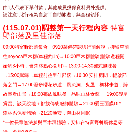
由1人代表下單付款，其他成員投保資料另外提供。
請注意: 此行程為自駕半自助旅遊，無全程領隊
。
(115.07.01)調整第一天​行程內容
特富
野
部落及里佳部落
09:00特富野部落集合→0910裝備確認與行前解說→接駁車前
往noyoca巨木群(車程約1h)→10:00巨木群體驗(體驗遊程開
始約3小時，含森林點心食用)→13:00-14:30鄒式風味餐
→15:00賦歸→車程前往里佳部落→16:30 安排房間，輕啟部
落之門→17:00漫步櫻花步道、風流洞、鬼屋、楓林步道，聽
故事看山景→18:00鄒族風味餐，品味山林食藝 → 19:00觀星
賞螢、談天說地＋鄒族傳統服飾體驗→21:00愛玉面膜DIY，
森林系保養體驗→21:20晚安，與山林同眠
*
一位長輩無法參與巨木群體驗，安排在特富野餐廳休息等
待，退費2300元。