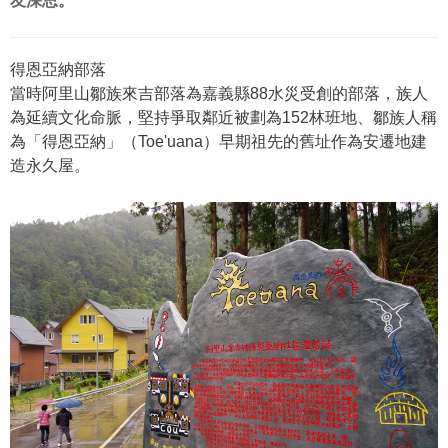
友深思。
得恩亞納部落
當時阿里山鄒族來吉部落為嘉義縣88水災受創的部落，族人
為延續文化命脈，堅持爭取鄰近被劃為152林班地、鄒族人稱
為「得恩亞納」（Toe'uana）早期祖先的舊址作為安遷地建
造永久屋。​