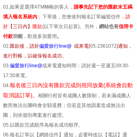
01.如果是選擇ATM轉帳的客人，
請事先記下您的匯款末五碼
填入報名系統內
；下單後，您會收到報名訂單編號信件，
請
於
【三日內】
匯款
(以下單次日起算)。另外，
網站也有
信用卡
付款
功能
，歡迎多加愛用
。
02.
匯款後，請於
偏愛旅行line@
或來電(
05-2361072
)通知，
進行對帳，以確保報名成功。
03.
偏愛旅行line@
或來電通知時間：請於週一至週五09:30-
17:30來電。
報名後三日內沒有匯款完成則視同放棄(系統會自動
04.
取消該訂單)。
相關行程皆有成團人數限制，若未滿成團人
數而無法出團時會全額退費；但若是其他因素造成無法出
團，則依個別專案進行處理。
05.以匯款完成順序為報名成功順序。
06.報名訂單以【網路信件】通知，必要時改以【電話】通