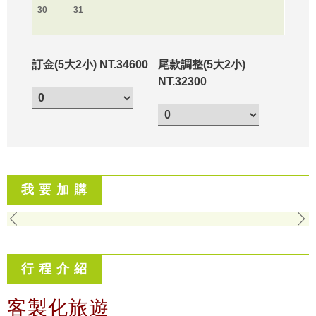
30
31
訂金(5大2小) NT.34600
尾款調整(5大2小)
NT.32300
我 要 加 購
行 程 介 紹
客製化旅遊