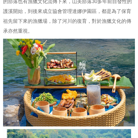
的部落也有漁獵文化流傳下來，山美部落30多年前自發性的
護溪開始，到後來成立協會管理達娜伊園區，都是為了保育
祖先留下來的漁獵場，除了河川的復育，對於漁獵文化的傳
承亦然重視。