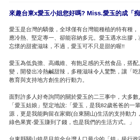
來趣台東x愛玉小姐您好嗎? Miss.愛玉的成「
愛玉是台灣的驕傲，全球僅有台灣能種植的特有種，
應冷熱、堅定專一、卻能容納多元。愛玉遇水出膠，
忘懷的甜蜜滋味，不過，愛玉可不只是甜的喔!!
愛玉為低負擔、高纖維、有飽足感的天然食品，搭配
變，開發出冷熱鹹甜辣，多種滋味令人驚艷，讓「吃
教育與支持地方創生的行動力。
面對許多人好奇詢問的關於愛玉的二三事中，大多數
「愛玉姑娘」堅定地說:「愛玉，是我82歲爸爸的一
源，更是我能夠留在家鄉(台東關山)生活的支持動力
綠色果實-愛玉賺到了錢，也是我們的生活方式。」
台東縣關山鎮是目前全台灣人口最少的「鎮」級行政