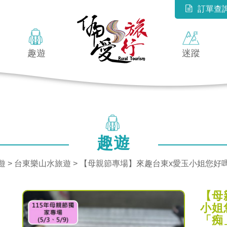
訂單查
趣遊
迷蹤
趣遊
遊 >
台東樂山水旅遊
> 【母親節專場】來趣台東x愛玉小姐您好嗎?
【母
小姐
「痴