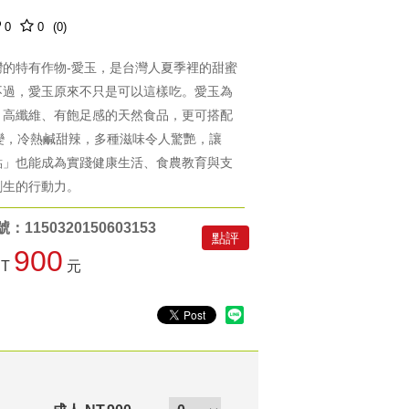
0
0
(0)
灣的特有作物-愛玉，是台灣人夏季裡的甜蜜
不過，愛玉原來不只是可以這樣吃。愛玉為
、高纖維、有飽足感的天然食品，更可搭配
2變，冷熱鹹甜辣，多種滋味令人驚艷，讓
點」也能成為實踐健康生活、食農教育與支
創生的行動力。
：1150320150603153
點評
900
NT
元