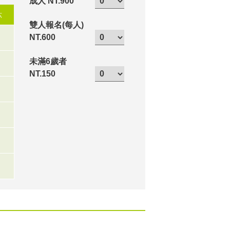
成人 NT.900
六
雙人報名(每人)
NT.600
未滿6歲者
NT.150