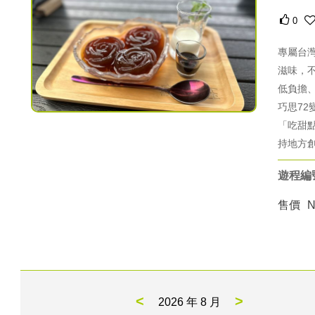
0
專屬台
滋味，
低負擔
巧思7
「吃甜
持地方
遊程編號
售價
<
>
2026 年
8 月