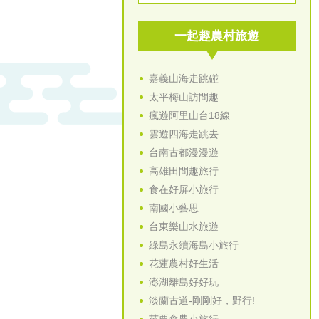
一起趣農村旅遊
嘉義山海走跳碰
太平梅山訪間趣
瘋遊阿里山台18線
雲遊四海走跳去
台南古都漫漫遊
高雄田間趣旅行
食在好屏小旅行
南國小藝思
台東樂山水旅遊
綠島永續海島小旅行
花蓮農村好生活
澎湖離島好好玩
淡蘭古道-剛剛好，野行!