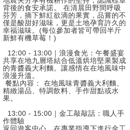
地農夫分享有機耕作的堅持，認識標章
背後的食安承諾。 在清晨田野間呼吸
芬芳，摘下鮮紅欲滴的果實，品嘗的不
僅是酸甜好滋味，更是土地孕育許久的
幸福滋味。(每位參加者皆可帶回半斤
新鮮有機草莓！)
12:00 - 13:00｜浪漫食光：午餐盛宴
共享在地九層塔結合低溫烘培堅果製成
的青醬義大利麵。讓感情在在地風味中
浪漫升溫。
餐點內容： 在地風味青醬義大利麵、
精緻湯品、特調飲料、手作甜點或水
果。
13:00 - 15:00｜金工敲敲話：職人手
作體驗
返回遊客中心，在專業指導下進行金工