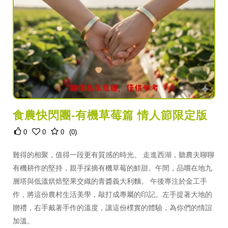
食農快閃團-有機草莓篇 情人節限定版
0
0
0
(0)
難得的相聚，值得一段更有質感的時光。 走進西湖，聽農夫聊聊
有機耕作的堅持，親手採摘有機草莓的鮮甜。午間，品嚐在地九
層塔與低溫烘焙堅果交織的青醬義大利麵。 午後專注於金工手
作，將這份農村生活美學，敲打成專屬的印記。左手提著大地的
贈禮，右手戴著手作的溫度，讓這份樸實的體驗，為你們的情誼
加溫。