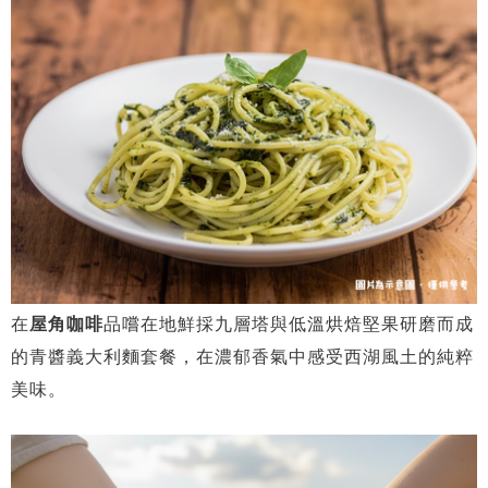
在
屋角咖啡
品嚐在地鮮採九層塔與低溫烘焙堅果研磨而成
的青醬義大利麵套餐，在濃郁香氣中感受西湖風土的純粹
美味。