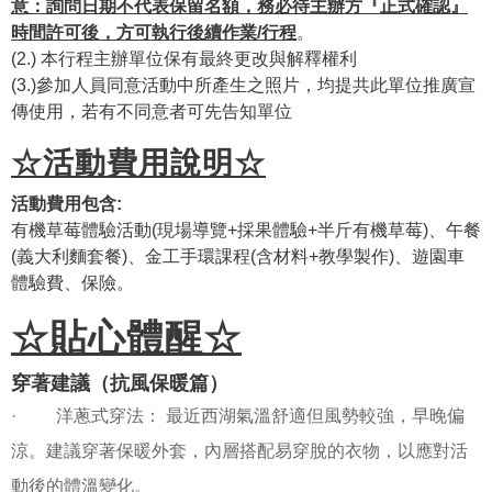
意：詢問日期不代表保留名額，務必待主辦方『正式確認』
時間許可後，方可執行後續作業/行程
。
(2.) 本行程主辦單位保有最終更改與解釋權利
(3.)參加人員同意活動中所產生之照片，均提共此單位推廣宣
傳使用，若有不同意者可先告知單位
☆
活動費用說明☆
活動費用包含:
有機草莓體驗活動(現場導覽+採果體驗+半斤有機草莓)、午餐
(義大利麵套餐)、金工手環課程(含材料+教學製作)、遊園車
體驗費、保險。
☆貼心體醒☆
穿著建議（抗風保暖篇）
· 洋蔥式穿法： 最近西湖氣溫舒適但風勢較強，早晚偏
涼。建議穿著保暖外套，內層搭配易穿脫的衣物，以應對活
動後的體溫變化。