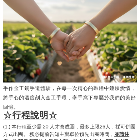
手作
金
工銅手還體驗，在每一次精心的敲錘中錘鍊愛情，
將手心的溫度刻入金工手環，牽手寫下專屬於我們的美好
回憶。
☆行程說明☆
(1.) 本行程至少需 20 人才會成團，最多上限26人，採可併團
方式出團。 務必提前告知主辦單位預先出團時間，
並請注