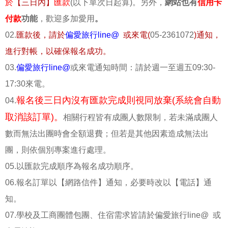
於
【三日內】
匯款
(以下單次日起算)。另外，
網站也有
信用卡
付款
功能
，歡迎多加愛用
。
02.
匯款後，請於
偏愛旅行line@
或來電(
05-2361072
)通知，
進行對帳，以確保報名成功。
03.
偏愛旅行line@
或來電通知時間：請於週一至週五09:30-
17:30來電。
報名後三日內沒有匯款完成則視同放棄(系統會自動
04.
取消該訂單)。
相關行程皆有成團人數限制，若未滿成團人
數而無法出團時會全額退費；但若是其他因素造成無法出
團，則依個別專案進行處理。
05.以匯款完成順序為報名成功順序。
06.報名訂單以【網路信件】通知，必要時改以【電話】通
知。
07.學校及工商團體包團、住宿需求皆請於偏愛旅行line@ 或