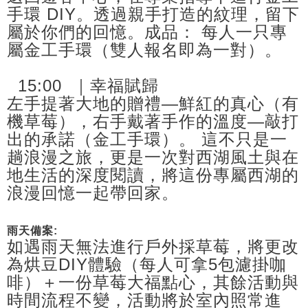
手環 DIY。透過親手打造的紋理，留下
屬於你們的回憶。成品： 每人一只專
屬金工手環（雙人報名即為一對）。
15:00 ｜幸福賦歸
左手提著大地的贈禮—鮮紅的真心（有
機草莓），右手戴著手作的溫度—敲打
出的承諾（金工手環）。 這不只是一
趟浪漫之旅，更是一次對西湖風土與在
地生活的深度閱讀，將這份專屬西湖的
浪漫回憶一起帶回家。
雨天備案:
如遇雨天無法進行戶外採草莓，將更改
為烘豆DIY體驗（每人可拿5包濾掛咖
啡）＋一份草莓大福點心，其餘活動與
時間流程不變，活動將於室內照常進