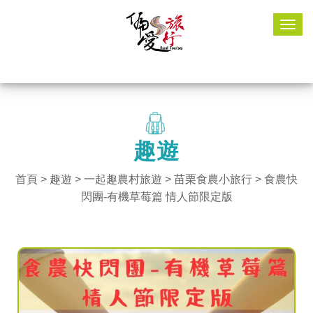
Togg
navig
趣遊
首頁
>
趣遊
> 一起趣農村旅遊 >
苗栗食農小旅行
> 食農快
閃團-有機草莓篇 情人節限定版