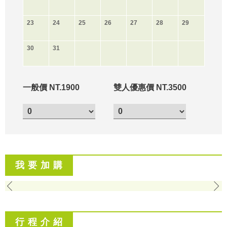
23
24
25
26
27
28
29
30
31
一般價 NT.1900
雙人優惠價 NT.3500
我 要 加 購
行 程 介 紹