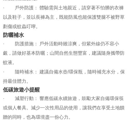
· 戶外防護： 體驗需與土地親近，請穿著不怕髒的衣褲
以及鞋子，並以長褲為主，既能防風也能保護雙腿不被野草
劃傷或蚊蟲叮嚀。
防曬補水
· 防護措施： 戶外活動時雖涼爽，但紫外線仍不容小
覷，請做好基本防曬；山間自然生態豐富，建議隨身攜帶防
蚊液。
· 隨時補水： 建議自備水壺/環保瓶，隨時補充水分，保
持最佳體力。
低碳旅遊小提醒
· 減塑行動： 響應低碳永續旅遊，鼓勵大家自備環保筷
或個人餐具。減少一次性用品的使用，讓我們在享受土地饋
贈的同時，也為環境盡一份心力。