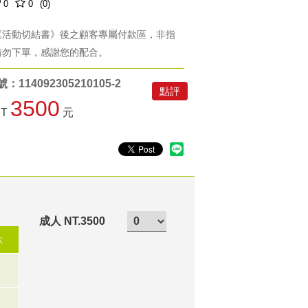
0
0
(0)
《活動切結書》後之顧客專屬付款區，非指
請勿下單，感謝您的配合。
114092305210105-2
點評
3500
NT
元
成人 NT.3500
六