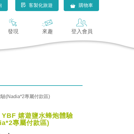
詢
客製化旅遊
購物車
發現
來趣
登入會員
驗(Nadia*2專屬付款區)
6 YBF 嬉遊鹽水蜂炮體驗
dia*2專屬付款區)