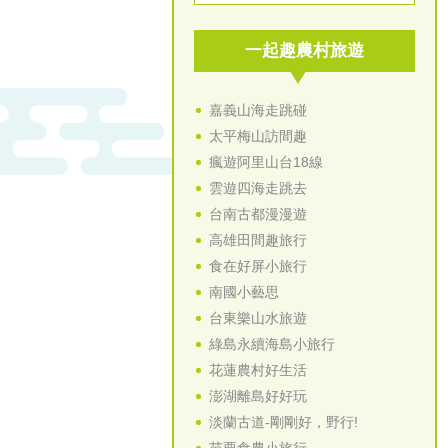
一起趣農村旅遊
嘉義山海走跳碰
太平梅山訪間趣
瘋遊阿里山台18線
雲遊四海走跳去
台南古都漫漫遊
高雄田間趣旅行
食在好屏小旅行
南國小藝思
台東樂山水旅遊
綠島永續海島小旅行
花蓮農村好生活
澎湖離島好好玩
淡蘭古道-剛剛好，野行!