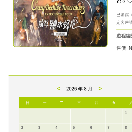
0
已填寫
定客戶
遊程編號：
售價
<
>
2026 年
8 月
日
一
二
三
四
五
1
2
3
4
5
6
7
8