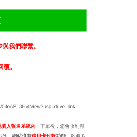
782與我們聯繫。
員回覆。
W0ifoAP13Hvt/view?usp=drive_link
碼填入報名系統內
；下單後，您會收到報
另外，
網站也有
信用卡付款
功能
，歡迎多