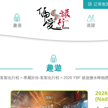
訂單查
趣遊
迷蹤
趣遊
-客製化行程 >
專屬於你-客製化行程
> 2026 YBF 嬉遊鹽水蜂炮體
202
(Na