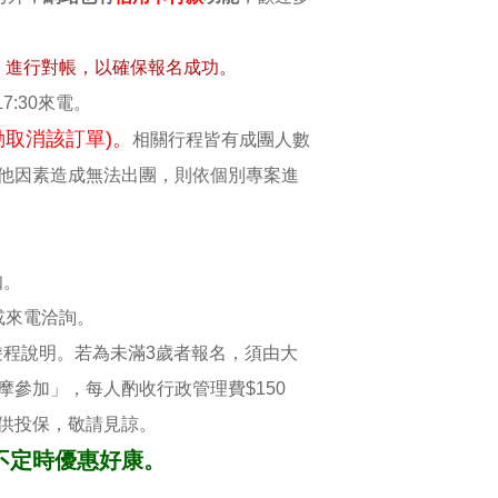
，進行對帳，以確保報名成功。
7:30來電。
取消該訂單)。
相關行程皆有成團人數
他因素造成無法出團，則依個別專案進
知。
 或來電洽詢。
遊程說明。若為未滿3歲者報名，須由大
參加」，每人酌收行政管理費$150
供投保，敬請見諒。
不定時優惠好康。