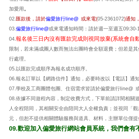
加愛用
。
02.
匯款後，請於
偏愛旅行line@
或來電(
05-2361072
)通知
03.
偏愛旅行line@
或來電通知時間：請於週一至週五09:30-1
報名後三日內沒有匯款完成則視同放棄(系統會自動
04.
限制，若未滿成團人數而無法出團時會全額退費；但若是其
行處理。
05.以匯款完成順序為報名成功順序。
06.報名訂單以【網路信件】通知，必要時改以【電話】通
07.學校及工商團體包團、住宿需求皆請於偏愛旅行line@
08.依據不同遊程內容，制定收費方式，下單前請詳閱相關
人全程陪同，其相關安全由陪同大人全權負責；並視同「觀摩
元，但恕不提供相關體驗服務與道具、材料，主辦單位僅提
09.歡迎加入偏愛旅行網站會員系統，我們會有