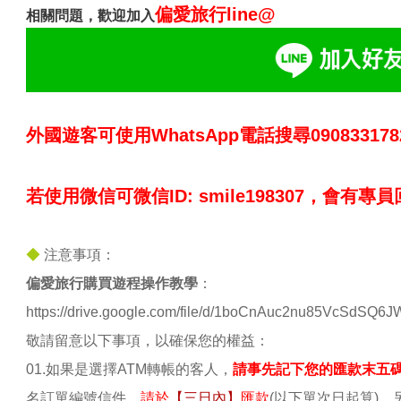
偏愛旅行line@
相關問題，歡迎加入
外國遊客可使用WhatsApp電話搜尋0908331
若使用微信可微信ID: smile198307，會有專
◆
注意事項：
偏愛旅行購買遊程操作教學
：
https://drive.google.com/file/d/1boCnAuc2nu85VcSdSQ6J
敬請留意以下事項，以確保您的權益：
01.如果是選擇ATM轉帳的客人，
請事先記下您的匯款末五
名訂單編號信件，
請於
【三日內】
匯款
(以下單次日起算)。