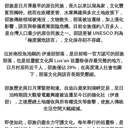
邵族是日月潭最早的原住民族，長久以來以湖為家，文化豐
富而獨特。然而在政權更替、水庫興建與多次土地政策下，
邵族傳統領域被淹沒，文物散失，部落被迫遷移，加上漢化
影響，語言與祭儀逐漸面臨危機。目前全族僅約八百多人，
是台灣人口最少的原住民族之一。邵語更被 UNESCO 列為
「極度瀕危語言」，文化保存刻不容緩。
位於南投魚池鄉的 伊達邵部落，是目前唯一官方認可的邵族
部落，也是祖靈籃文化與 Lus’an 祖靈祭保存最完整的地方。
日月村居民近千人，邵族僅佔 29%，在高度漢人社會包圍
下，部落文化與語言長期受壓縮。
邵族歷史與日月潭緊密相連。自追白鹿來到湖畔定居，至日
治時期因大觀發電廠興建被迫遷至今日的德化社（伊達
邵），之後歷經土地徵收與所有權流失等衝擊，使族人傳統
生活空間大幅縮減。
即使如此，邵族仍盡全力守護文化。每年舉行的祖靈祭，是