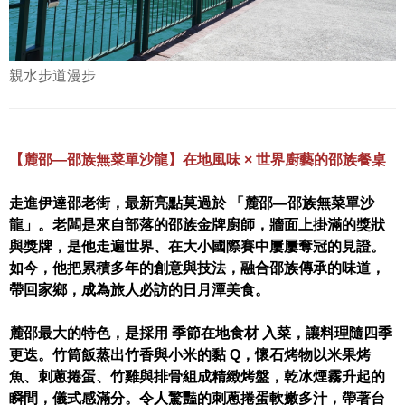
親水步道漫步
【麓邵—邵族無菜單沙龍】在地風味 × 世界廚藝的邵族餐桌
走進伊達邵老街，最新亮點莫過於 「麓邵—邵族無菜單沙
龍」。老闆是來自部落的邵族金牌廚師，牆面上掛滿的獎狀
與獎牌，是他走遍世界、在大小國際賽中屢屢奪冠的見證。
如今，他把累積多年的創意與技法，融合邵族傳承的味道，
帶回家鄉，成為旅人必訪的日月潭美食。
麓邵最大的特色，是採用 季節在地食材 入菜，讓料理隨四季
更迭。竹筒飯蒸出竹香與小米的黏 Q，懷石烤物以米果烤
魚、刺蔥捲蛋、竹雞與排骨組成精緻烤盤，乾冰煙霧升起的
瞬間，儀式感滿分。令人驚豔的刺蔥捲蛋軟嫩多汁，帶著台