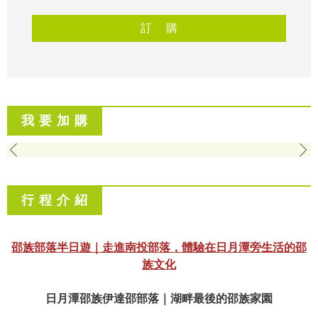
我 要 加 購
行 程 介 紹
邵族部落半日遊｜走進南投部落，體驗在日月潭旁生活的邵
族文化
日月潭邵族伊達邵部落｜湖畔最後的邵族家園