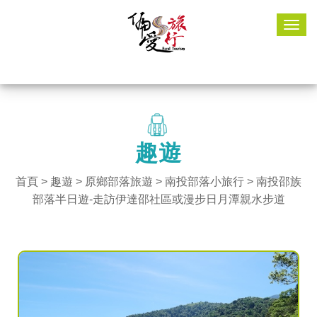
Togg
navig
趣遊
首頁
>
趣遊
> 原鄉部落旅遊 >
南投部落小旅行
> 南投邵族
部落半日遊-走訪伊達邵社區或漫步日月潭親水步道