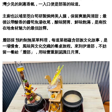
灣少見的刺蔥香氣，一入口便是部落的味道。
主廚也以埔里茭白筍研製焗烤美人腿，保留爽脆與清甜；最
後以帶酸香的醬筍魚湯收尾，酸味開胃、鮮味飽滿，是南投
在地食材魅力的最佳詮釋。
麓邵採 預約制無菜單料理，每道菜都蘊含邵族文化故事，是
一場慢食、風味與文化交織的餐桌旅程。來到伊達邵，不妨
留一餐給「麓邵」，用味蕾重新認識日月潭。