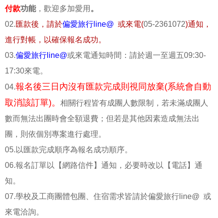
付款
功能
，歡迎多加愛用
。
02.
匯款後，請於
偏愛旅行line@
或來電(
05-2361072
)通知，
進行對帳，以確保報名成功。
03.
偏愛旅行line@
或來電通知時間：請於週一至週五09:30-
17:30來電。
報名後三日內沒有匯款完成則視同放棄(系統會自動
04.
取消該訂單)。
相關行程皆有成團人數限制，若未滿成團人
數而無法出團時會全額退費；但若是其他因素造成無法出
團，則依個別專案進行處理。
05.以匯款完成順序為報名成功順序。
06.報名訂單以【網路信件】通知，必要時改以【電話】通
知。
07.學校及工商團體包團、住宿需求皆請於偏愛旅行line@ 或
來電洽詢。