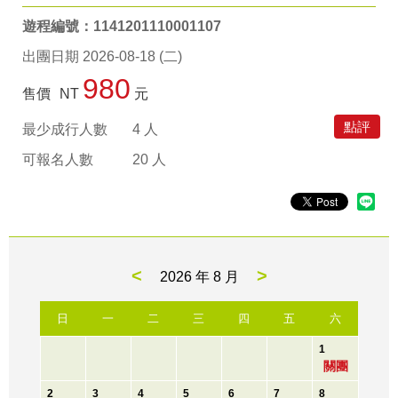
遊程編號：1141201110001107
出團日期 2026-08-18 (二)
980
售價
NT
元
點評
最少成行人數
4 人
可報名人數
20 人
<
>
2026 年
8 月
日
一
二
三
四
五
六
1
關團
2
3
4
5
6
7
8