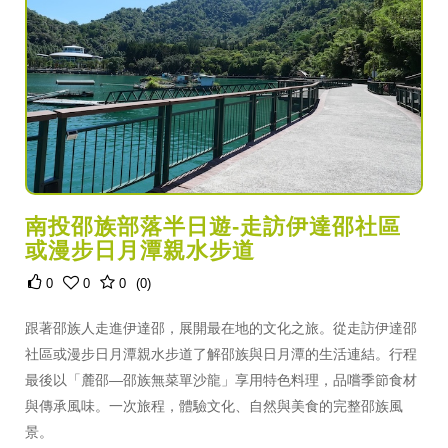
南投邵族部落半日遊-走訪伊達邵社區
或漫步日月潭親水步道
0
0
0
(0)
跟著邵族人走進伊達邵，展開最在地的文化之旅。從走訪伊達邵
社區或漫步日月潭親水步道了解邵族與日月潭的生活連結。行程
最後以「麓邵—邵族無菜單沙龍」享用特色料理，品嚐季節食材
與傳承風味。一次旅程，體驗文化、自然與美食的完整邵族風
景。