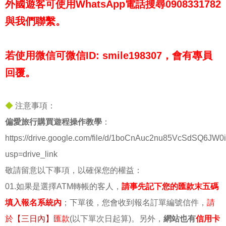
外國遊客可使用WhatsApp電話搜尋0908331782
與我們聯繫。
若使用微信可微信ID: smile198307，會有專員
回覆。
◆
注意事項：
偏愛旅行購買遊程操作教學
：
https://drive.google.com/file/d/1boCnAuc2nu85VcSdSQ6JW0
usp=drive_link
敬請留意以下事項，以確保您的權益：
01.如果是選擇ATM轉帳的客人，
請事先記下您的匯款末五碼
填入報名系統內
；下單後，您會收到報名訂單編號信件，
請
於
【三日內】
匯款
(以下單次日起算)。另外，
網站也有
信用卡