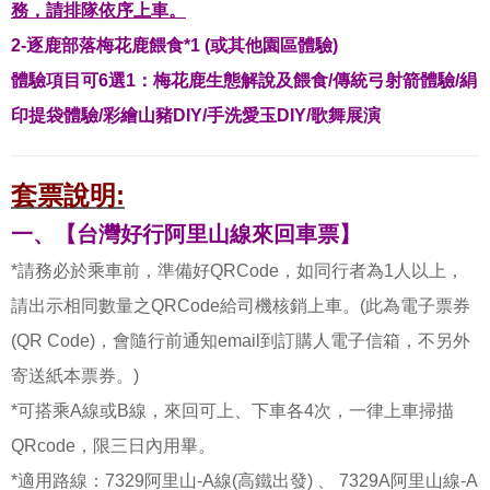
務，請排隊依序上車。
2-逐鹿部落梅花鹿餵食*1 (或其他園區體驗)
體驗項目可6選1：梅花鹿生態解說及餵食/傳統弓射箭體驗/絹
印提袋體驗/彩繪山豬DIY/手洗愛玉DIY/歌舞展演
套票說明:
一、【台灣好行阿里山線來回車票】
*請務必於乘車前，準備好QRCode，如同行者為1人以上，
請出示相同數量之QRCode給司機核銷上車。(此為電子票券
(QR Code)，會隨行前通知email到訂購人電子信箱，不另外
寄送紙本票券。)
*可搭乘A線或B線，來回可上、下車各4次，一律上車掃描
QRcode，限三日內用畢。
*適用路線：7329阿里山-A線(高鐵出發) 、 7329A阿里山線-A