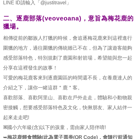
LINE ID請輸入「@justitravel」
二、
逐鹿部落(veoveoana)，意旨為梅花鹿的
獵場。
相傳從前的鄒族人打獵的時候，會追逐梅花鹿來到這裡進行
圍獵的地方，過往圍獵的傳統雖己不在，但為了讓遊客能夠
感受部落特色，特別規劃了鹿園和射箭場，希望能與您一起
分享在這裡發生的故事！
可愛的梅花鹿客來到逐鹿園區的時間還不長，在養鹿達人的
介紹之下，讓你一睹這群＂鹿＂客。
喜歡部落、喜歡阿里山、喜歡在戶外走走，體驗和小動物親
密接觸，想要感受部落特色及文化，快揪朋友、家人結伴一
起來走走吧!
※
國小六年級(含)以下的孩童，需由家人陪伴唷!
➥
梅花鹿餵食體驗(此為電子票券(QR Code)，會隨行前通知