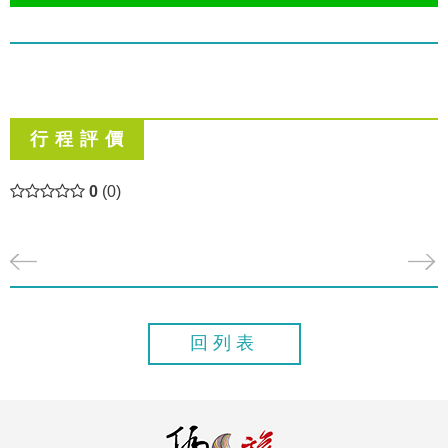
行 程 評 價
0
(0)
回列表