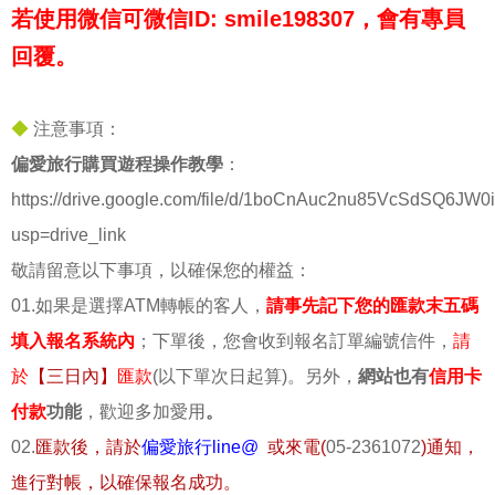
若使用微信可微信ID: smile198307，會有專員
回覆。
◆
注意事項：
偏愛旅行購買遊程操作教學
：
https://drive.google.com/file/d/1boCnAuc2nu85VcSdSQ6JW0
usp=drive_link
敬請留意以下事項，以確保您的權益：
01.如果是選擇ATM轉帳的客人，
請事先記下您的匯款末五碼
填入報名系統內
；下單後，您會收到報名訂單編號信件，
請
於
【三日內】
匯款
(以下單次日起算)。另外，
網站也有
信用卡
付款
功能
，歡迎多加愛用
。
02.
匯款後，請於
偏愛旅行line@
或來電(
05-2361072
)通知，
進行對帳，以確保報名成功。