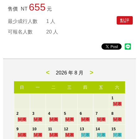
655
售價
NT
元
點評
最少成行人數
1 人
可報名人數
20 人
<
>
2026 年
8 月
日
一
二
三
四
五
六
1
關團
2
3
4
5
6
7
8
關團
關團
關團
關團
關團
關團
關團
9
10
11
12
13
14
15
關團
關團
關團
關團
開團
開團
開團