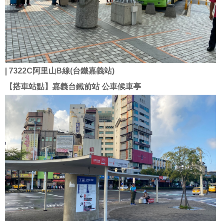
| 7322C阿里山B線(台鐵嘉義站)
【搭車站點】嘉義台鐵前站 公車候車亭