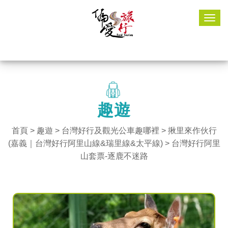
Togg
navig
趣遊
首頁
>
趣遊
> 台灣好行及觀光公車趣哪裡 >
揪里來作伙行
(嘉義｜台灣好行阿里山線&瑞里線&太平線)
> 台灣好行阿里
山套票-逐鹿不迷路