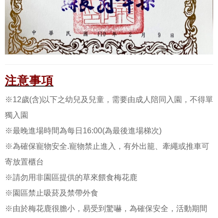
注意事項
※12歲(含)以下之幼兒及兒童，需要由成人陪同入園，不得單
獨入園
※最晚進場時間為每日16:00(為最後進場梯次)
※為確保寵物安全.寵物禁止進入，有外出籠、牽繩或推車可
寄放置櫃台
※請勿用非園區提供的草來餵食梅花鹿
※園區禁止吸菸及禁帶外食
※由於梅花鹿很膽小，易受到驚嚇，為確保安全，活動期間