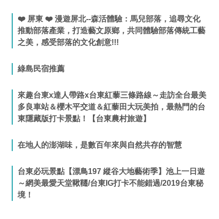
❤️ 屏東 ❤️ 漫遊屏北--森活體驗：馬兒部落，追尋文化
推動部落產業，打造藝文原鄉，共同體驗部落傳統工藝
之美，感受部落的文化創意!!!
綠島民宿推薦
來趣台東x達人帶路x台東紅藜三條路線～走訪全台最美
多良車站＆櫻木平交道＆紅藜田大玩美拍，最熱門的台
東隱藏版打卡景點！【台東農村旅遊】
在地人的澎湖味，是數百年來與自然共存的智慧
台東必玩景點【漂鳥197 縱谷大地藝術季】池上一日遊
～網美最愛天堂鞦韆/台東IG打卡不能錯過/2019台東秘
境！