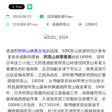
2019-08-23
流浪攝影者Popo
流浪攝影者Popo
嘉義阿里山
128663
透過對
阿里山林業文化
的認識，到阿里山旅遊時也許會有
更多的感動與體會。
阿里山林業發展
始於1899年，當時
日本技工小池三九郎透過勘查阿里山時發現阿里山有著大
量優良的針葉樹林，且其樹齡多達千年以上，林產資源可
以說是極為豐富；正因為如此，當時臺灣總督府開始計畫
開發阿里山。1903年，台灣總督府命林學博士河合鈰太
郎負責開發阿里山森林與興建鐵阿里山鐵道事宜。1906
年，日本民間企業藤田組成立嘉義施工所，為興建阿里山
森林鐵路開啟序幕，不過後來因工程艱鉅且經費不足，於
1908年2月告終。到了1910年，臺灣總督府從新接手，
繼續興築阿里山鐵路，於1914年完成阿里山森林鐵路本