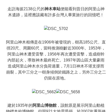
走訪海拔2138公尺的
神木車站
便能看到昔日的阿里山神
木遺跡，這裡應該藏有許多台灣人畢業旅行的回憶吧！
阿里山神木相傳是在1906年被發現的，樹高185公尺、直
徑20尺、周圍60尺，當時推測樹齡近3000年。1953年，
阿里山神木遭受雷擊，1956年再次遭受雷擊，造成樹幹
內部起火，導致神木最終死亡。1997年因山區大量豪雨
造成阿里山神木水分負荷過重，7月1日神木不堪支撐而
崩裂，其中三分之一樹身傾倒於鐵路之上，另外三分之二
仍留在原地。
建於1935年的
阿里山博物館
，該館原是展示阿里山動植
物標本的博物館，但因921大地震受損，於2007年重新修