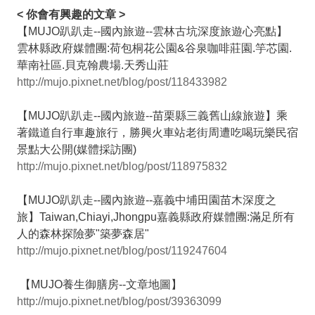
< 你會有興趣的文章 >
【MUJO趴趴走--國內旅遊--雲林古坑深度旅遊心亮點】
雲林縣政府媒體團:荷包桐花公園&谷泉咖啡莊園.竽芯園.
華南社區.貝克翰農場.天秀山莊
http://mujo.pixnet.net/blog/post/118433982
【MUJO趴趴走--國內旅遊--苗栗縣三義舊山線旅遊】乘
著鐵道自行車趣旅行，勝興火車站老街周遭吃喝玩樂民宿
景點大公開(媒體採訪團)
http://mujo.pixnet.net/blog/post/118975832
【MUJO趴趴走--國內旅遊--嘉義中埔田園苗木深度之
旅】Taiwan,Chiayi,Jhongpu嘉義縣政府媒體團:滿足所有
人的森林探險夢"築夢森居"
http://mujo.pixnet.net/blog/post/119247604
【MUJO養生御膳房--文章地圖】
http://mujo.pixnet.net/blog/post/39363099