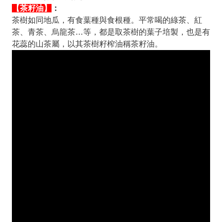
【茶籽油】
：
茶樹如同地瓜，有食葉種與食根種。平常喝的綠茶、紅
茶、青茶、烏龍茶…等，都是取茶樹的葉子培製，也是有
花蕊的山茶屬，以其茶樹籽榨油稱茶籽油。