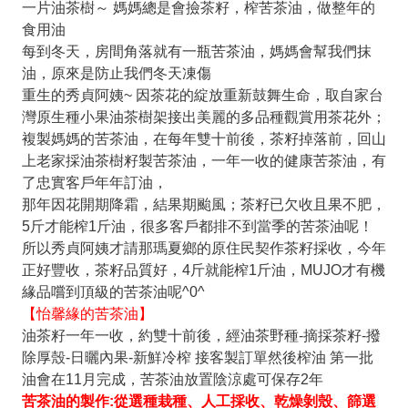
一片油茶樹～ 媽媽總是會撿茶籽，榨苦茶油，做整年的
食用油
每到冬天，房間角落就有一瓶苦茶油，媽媽會幫我們抹
油，原來是防止我們冬天凍傷
重生的秀貞阿姨~ 因茶花的綻放重新鼓舞生命，取自家台
灣原生種小果油茶樹架接出美麗的多品種觀賞用茶花外；
複製媽媽的苦茶油，在每年雙十前後，茶籽掉落前，回山
上老家採油茶樹籽製苦茶油，一年一收的健康苦茶油，有
了忠實客戶年年訂油，
那年因花開期降霜，結果期颱風；茶籽已欠收且果不肥，
5斤才能榨1斤油，很多客戶都排不到當季的苦茶油呢！
所以秀貞阿姨才請那瑪夏鄉的原住民契作茶籽採收，今年
正好豐收，茶籽品質好，4斤就能榨1斤油，MUJO才有機
緣品嚐到頂級的苦茶油呢^0^
【怡馨緣的苦茶油】
油茶籽一年一收，約雙十前後，經油茶野種-摘採茶籽-撥
除厚殼-日曬內果-新鮮冷榨 接客製訂單然後榨油 第一批
油會在11月完成，苦茶油放置陰涼處可保存2年
苦茶油的製作:從選種栽種、人工採收、乾燥剝殼、篩選