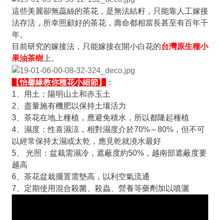
這些美麗卻無蕊絲的茶花，是無法結籽，只能靠人工嫁接
法存活，所幸照顧好的茶花，壽命都相當長甚至有百年千
年。
目前研究的嫁接法，只能嫁接在開小白花的
台灣原生種小
果油茶樹
上。
【怡馨緣教你種花小細節】
：
1
、用土：陽明山土和赤玉土
2
、盡量施有機肥以保持土壤活力
3
、茶花在地上種植，應避免積水，所以都隆起種植
4
、濕度：性喜濕涼，相對濕度介於
70%
～
80%
，但不可
以經常保持太濕或太乾，應見乾就澆水最好
5
、
光照：盆栽需濕冷，遮蔽度約
50%
，越南部遮蔽度要
越高
6
、茶花盆栽擺置需墊高，以利空氣流通
7
、定期使用混合殺菌、殺蟲、營養等藥劑加以噴灑