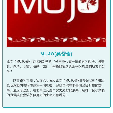
MUJO(吳岱倫)
成立〝MUJO養生御膳房部落格〞分享身心靈平衡健康的想法。將美
食、做菜、心靈、運動、旅行、帶團體驗所見所學與周遭的朋友們分
享！
以業務的直覺，我在YouTube成立〝MUJO農村體驗頻道〞開始
為我感動的體驗旅遊當一個相機，紀錄台灣在地每個溫暖打拼的故
事。述說著政府、在地單位及農民努力經營的成果，發揮一個小業務
的力量讓社會弱勢但努力的生命力被看見…