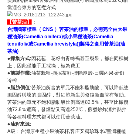
變異點
)
很重要
!
苦茶油相對燃點高
(
可耐高溫來到
252℃
)
相
當適合東方的烹煮方式
【苦茶油】
：
台灣國家標準（
CNS ）苦茶油的標準，必需完全由大果
種油茶(Camellia oleifera)或小果種油茶(Camellia
tenuifolia或Camellia brevistyla)]製得之食用苦茶油(油
茶油)
●採集方式:
因花苞、花籽由青轉褐甚至裂果，都在同棵樹
上，因此僅能手工採摘，極為費工
●前製作業:
油茶栽種-摘採茶籽-撥除厚殼-日曬內果-新鮮
冷榨
●脂肪價值:
苦茶油所含的單元不飽和脂肪酸，可以降低總
膽固醇與壞的膽固醇，
對
細胞新生
與
修復新血管有幫助。
苦茶油的單元不飽和脂肪酸比例高達82.5％，甚至比橄欖
油72.8％還高，發煙點又高達252℃，煎煮炒炸涼拌熱拌
等各種料理方式都可以使用苦茶油。
●油籽來源:
A級：台灣原生種小果油茶籽,客庄又稱珍珠米//臺灣種植