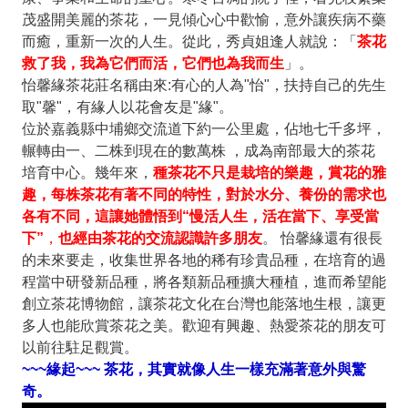
茂盛開美麗的茶花，一見傾心心中歡愉，意外讓疾病不藥
而癒，重新一次的人生。從此，秀貞姐逢人就說：「
茶花
救了我，我為它們而活，它們也為我而生
」。
怡馨緣茶花莊名稱由來:有心的人為"怡"，扶持自己的先生
取"馨"，有緣人以花會友是"緣"。
位於嘉義縣中埔鄉交流道下約一公里處，佔地七千多坪，
輾轉由一、二株到現在的數萬株 ，成為南部最大的茶花
培育中心。幾年來，
種茶花不只是栽培的樂趣，賞花的雅
趣，每株茶花有著不同的特性，對於水分、養份的需求也
各有不同，這讓她體悟到
“慢活人生
，活在當下、享受當
下
”
，
也經由茶花的交流認識許多朋友
。 怡馨緣還有很長
的未來要走，收集世界各地的稀有珍貴品種，在培育的過
程當中研發新品種，將各類新品種擴大種植，進而希望能
創立茶花博物館，讓茶花文化在台灣也能落地生根，讓更
多人也能欣賞茶花之美。歡迎有興趣、熱愛茶花的朋友可
以前往駐足觀賞。
~~~
緣起~~~ 茶花，其實就像人生一樣充滿著意外與驚
奇。