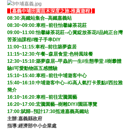
【嘉義中埔田園苗木深度之旅-推薦遊程】
08:30:高鐵站集合--高鐵嘉義站
08:30~09:00:車程--前往怡馨緣茶花莊
09:00~11:00:怡馨緣茶花莊--心賞綻放茶花//品純正台灣
苦茶油課程//種子手串DIY
11:00~11:15:車程--前往築夢森居
11:15~12:30:午餐--森居食堂:色特風味餐
12:30~15:10:築夢森居--甲蟲的一生//生態學堂 //樹攀體
驗//可愛動物區五感體驗
15:10~15:40:車程--前往中埔遊客中心
15:40~16:10:中埔遊客中心--iG高人氣打卡景點//西拉雅
簡介
16:10~16:20:車程--前往宏騰園藝
16:20~17:00:宏騰園藝--樹雕DIY//園區導覽
17:00:賦歸--預計17:30抵達嘉義高鐵站
主辦:嘉義縣政府
指導:經濟部中小企業處