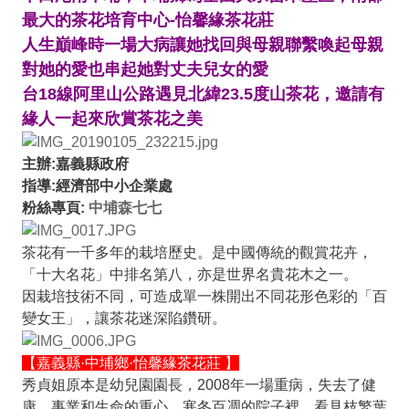
最大的茶花培育中心-怡馨緣茶花莊
人生巔峰時一場大病讓她找回與母親聯繫喚起母親
對她的愛也串起她對丈夫兒女的愛
台18線阿里山公路遇見北緯23.5度山茶花
，
邀請有
緣人一起來欣賞茶花之美
主辦:嘉義縣政府
指導:經濟部中小企業處
粉絲專頁:
中埔森七七
茶花有一千多年的栽培歷史。是中國傳統的觀賞花卉，
「十大名花」中排名第八，亦是世界名貴花木之一。
因栽培技術不同，可造成單一株開出不同花形色彩的「百
變女王」，讓茶花迷深陷鑽研。
【嘉義縣·中埔鄉·怡馨緣茶花莊 】
秀貞姐原本是幼兒園園長，2008年一場重病，失去了健
康、事業和生命的重心。寒冬百凋的院子裡，看見枝繁葉