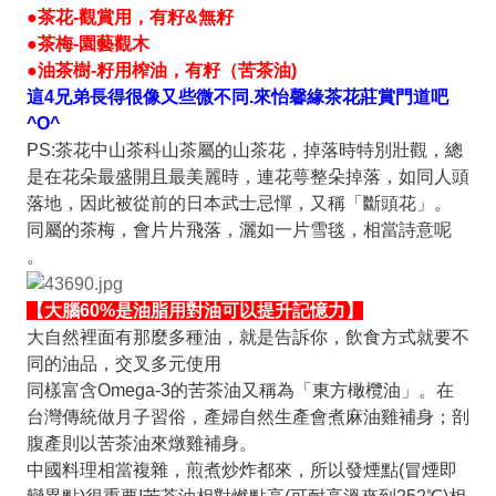
●茶花-觀賞用，有籽&無籽
●茶梅-園藝觀木
●油茶樹-籽用榨油，有籽（苦茶油)
這4兄弟長得很像又些微不同.
來怡馨緣茶花莊賞門道吧
^O^
PS:茶花中山茶科山茶屬的山茶花，掉落時特別壯觀，總
是在花朵最盛開且最美麗時，連花萼整朵掉落，如同人頭
落地，因此被從前的日本武士忌憚，又稱「斷頭花」。
同屬的茶梅，會片片飛落，灑如一片雪毯，相當詩意呢
。
【大腦60%是油脂用對油可以提升記憶力】
大自然裡面有那麼多種油，就是告訴你，飲食方式就要不
同的油品，交叉多元使用
同樣富含Omega-3的苦茶油又稱為「東方橄欖油」。在
台灣傳統做月子習俗，產婦自然生產會煮麻油雞補身；剖
腹產則以苦茶油來燉雞補身。
中國料理相當複雜，煎煮炒炸都來，所以
發煙點
(
冒煙即