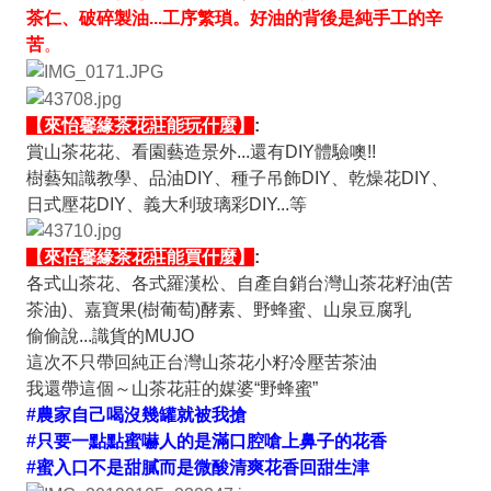
茶仁、破碎製油...工序繁瑣。好油的背後是純手工的辛
苦
。
【來怡馨緣茶花莊能玩什麼】
:
賞山茶花花、看園藝造景外...還有DIY體驗噢!!
樹藝知識教學、品油DIY
、種子吊飾
DIY、
乾燥花
DIY
、
日式壓花
DIY、義大利玻璃彩DIY...等
【來怡馨緣茶花莊能買什麼】
:
各式山茶花、各式羅漢松、自產自銷台灣山茶花籽油
(
苦
茶油
)
、嘉寶果
(
樹葡萄
)
酵素、野蜂蜜、山泉豆腐乳
偷偷說...識貨的MUJO
這次不只帶回純正
台灣山茶花小籽冷壓苦茶油
我還帶這個～
山茶花莊的媒婆
“
野蜂蜜
”
#農家自己喝沒幾罐就被我搶
#只要一點點蜜嚇人的是滿口腔嗆上鼻子的花香
#蜜入口不是甜膩而是微酸清爽花香回甜生津