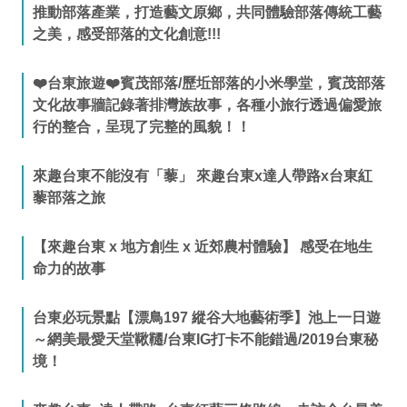
推動部落產業，打造藝文原鄉，共同體驗部落傳統工藝
之美，感受部落的文化創意!!!
❤️台東旅遊❤️賓茂部落/歷坵部落的小米學堂，賓茂部落
文化故事牆記錄著排灣族故事，各種小旅行透過偏愛旅
行的整合，呈現了完整的風貌！！
來趣台東不能沒有「藜」 來趣台東x達人帶路x台東紅
藜部落之旅
【來趣台東 x 地方創生 x 近郊農村體驗】 感受在地生
命力的故事
台東必玩景點【漂鳥197 縱谷大地藝術季】池上一日遊
～網美最愛天堂鞦韆/台東IG打卡不能錯過/2019台東秘
境！