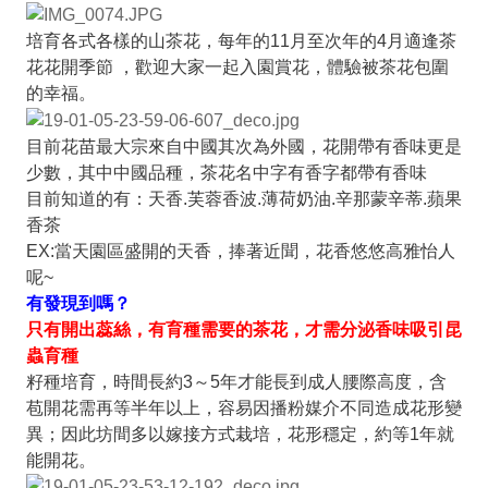
培育各式各樣的山茶花，每年的11月至次年的4月適逢茶
花花開季節 ，歡迎大家一起入園賞花，體驗被茶花包圍
的幸福。
目前花苗最大宗來自中國其次為外國，花開帶有香味更是
少數，其中中國品種，茶花名中字有香字都帶有香味
目前知道的有：天香.芙蓉香波.薄荷奶油.辛那蒙辛蒂.蘋果
香茶
EX:當天園區盛開的天香，捧著近聞，花香悠悠高雅怡人
呢~
有發現到嗎？
只有開出蕊絲，有育種需要的茶花，才需分泌香味吸引昆
蟲育種
籽種培育，時間長約3～5年才能長到成人腰際高度，含
苞開花需再等半年以上，容易因播粉媒介不同造成花形變
異；因此坊間多以嫁接方式栽培，花形穩定，約等1年就
能開花。