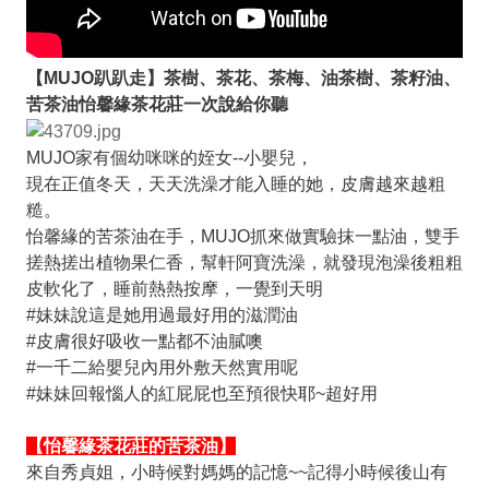
【MUJO趴趴走】茶樹、茶花、茶梅、油茶樹、茶籽油、
苦茶油怡馨緣茶花莊一次說給你聽
MUJO家有個幼咪咪的姪女--小嬰兒，
現在正值冬天，天天洗澡才能入睡的她，皮膚越來越粗
糙。
怡馨緣的苦茶油在手，MUJO抓來做實驗抹一點油，雙手
搓熱搓出植物果仁香，幫軒阿寶洗澡，就發現泡澡後粗粗
皮軟化了，睡前熱熱按摩，一覺到天明
#妹妹說這是她用過最好用的滋潤油
#皮膚很好吸收一點都不油膩噢
#一千二給嬰兒內用外敷天然實用呢
#妹妹回報惱人的紅屁屁也至預很快耶~超好用
【怡馨緣茶花莊的苦茶油】
來自秀貞姐，小時候對媽媽的記憶~~記得小時候後山有