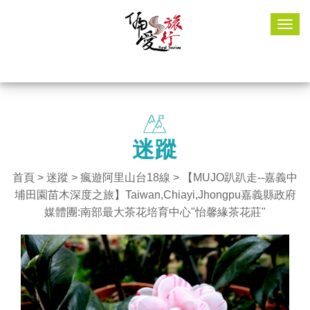
Togg
navig
迷蹤
首頁
>
迷蹤
>
瘋遊阿里山台18線
> 【MUJO趴趴走--嘉義中
埔田園苗木深度之旅】Taiwan,Chiayi,Jhongpu嘉義縣政府
媒體團:南部最大茶花培育中心"怡馨緣茶花莊"​​​​​​​