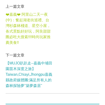
上一篇文章
❤️嘉義❤️ 阿里山二天一夜
(中)：奮起湖老街巡禮、台
灣杉森林棧道、星空小屋，
各式景點好好玩，阿良甜甜
圈必吃大搜索!!!!時尚玩家推
薦美食!!
下一篇文章
【MUJO趴趴走--嘉義中埔田
園苗木深度之旅】
Taiwan,Chiayi,Jhongpu嘉義
縣政府媒體團:滿足所有人的
森林探險夢"築夢森居"