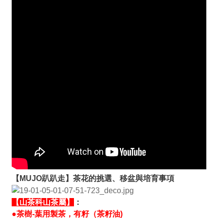
【MUJO趴趴走】茶花的挑選、移盆與培育事項
【山茶科山茶屬】
：
●茶樹-葉用製茶，有籽（茶籽油)