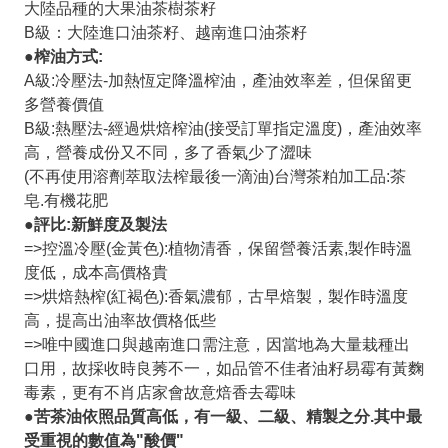
大陸品種的大果油茶樹茶籽
B級：大陸進口油茶籽、越南進口油茶籽
●榨油方式:
A級:冷壓法-加熱恆定降溫榨油，產油效率差，但保留更
多營養價值
B級:熱壓法-經過烘焙榨油(接受訂單指定溫度)，產油效率
高，營養成份又不同，多了香氣少了澀味
(不再使用溶劑萃取法榨最後一滴油)台灣茶粕加工品:茶
皂.有機花肥
●評比:新鮮度及製法
=>控溫冷壓(金黃色):植物清香，保留營養活素,製作時溫
度低，成本高價格貴
=>烘焙熱榨(紅褐色):香氣濃郁，古早焙製，製作時溫度
高，提高出油率故價格低些
=>唯中國進口與越南進口需注意，因當地為大量栽種出
口用，故採收時良莠不一，如品管不佳者油籽易霉有黃麴
毒素，更有不肖店家會故意焙香去霉味
●苦茶油依照品質高低，有一級、二級、精製之分.其中最
受重視的數值為"酸價"