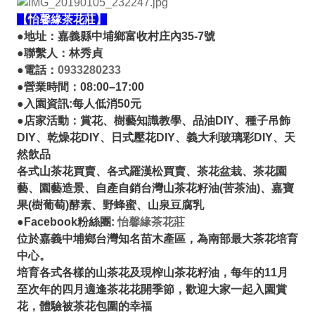
【怡馨緣茶花莊】
●地址：嘉義縣中埔鄉富收村庄內35-7號
●聯繫人：林秀貞
●電話：
0933280233
●營業時間：08:00–17:00
●入園資訊:每人低消50元
●店家活動：賞花、樹藝知識教學、品油DIY、種子吊飾
DIY、乾燥花DIY、日式壓花DIY、義大利玻璃彩DIY
、天
然飲品
各式山茶花買賣、各式羅漢松買賣、茶花盆栽、茶花園
藝、園藝造景、自產自銷台灣山茶花籽油(苦茶油)、嘉寶
果(樹葡萄)酵素、野蜂蜜、山泉豆腐乳
●Facebook粉絲團:
怡馨緣茶花莊
位於嘉義中埔鄉台灣知名苗木產區，為南部最大茶花培育
中心。
培育各式各樣的山茶花及現榨山茶花籽油，每年的11月
至次年的四月適逢茶花花開季節，歡迎大家一起入園賞
花，體驗被茶花包圍的幸福