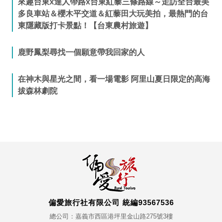
來趣台東x達人帶路x台東紅藜三條路線～走訪全台最美
多良車站＆櫻木平交道＆紅藜田大玩美拍，最熱門的台
東隱藏版打卡景點！【台東農村旅遊】
鹿野鳳梨尋找一個願意帶我回家的人
在神木與星光之間，看一場電影 阿里山夏日限定的高海
拔森林劇院
偏愛旅行社有限公司 統編93567536
總公司：嘉義市西區港坪里金山路275號3樓