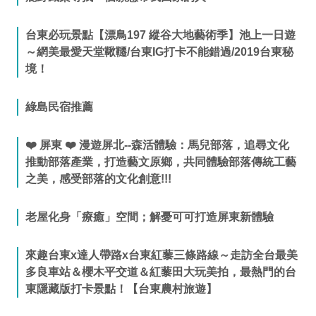
台東必玩景點【漂鳥197 縱谷大地藝術季】池上一日遊
～網美最愛天堂鞦韆/台東IG打卡不能錯過/2019台東秘
境！
綠島民宿推薦
❤️ 屏東 ❤️ 漫遊屏北--森活體驗：馬兒部落，追尋文化
推動部落產業，打造藝文原鄉，共同體驗部落傳統工藝
之美，感受部落的文化創意!!!
老屋化身「療癒」空間；解憂可可打造屏東新體驗
來趣台東x達人帶路x台東紅藜三條路線～走訪全台最美
多良車站＆櫻木平交道＆紅藜田大玩美拍，最熱門的台
東隱藏版打卡景點！【台東農村旅遊】