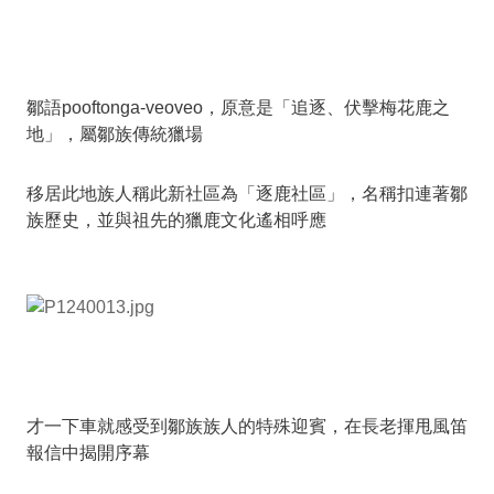
鄒語pooftonga-veoveo，原意是「追逐、伏擊梅花鹿之
地」，屬鄒族傳統獵場
移居此地族人稱此新社區為「逐鹿社區」，名稱扣連著鄒
族歷史，並與祖先的獵鹿文化遙相呼應
才一下車就感受到鄒族族人的特殊迎賓，在長老揮甩風笛
報信中揭開序幕