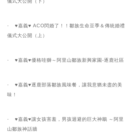
儀式大公開（下）
·
♥嘉義♥ ACO閃婚了！！鄒族生命豆季＆傳統婚禮
儀式大公開（上）
·
♥嘉義♥優格哇獅～阿里山鄒族新興家園-逐鹿社區
·
♥嘉義♥逐鹿部落鄒族風味餐，讓我意猶未盡的美
味！
·
♥嘉義♥讓女孩害羞，男孩迴避的巨大神鵰 ～阿里
山鄒族神話牆