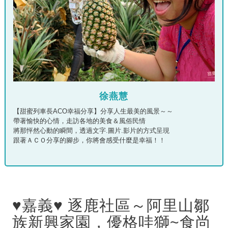
徐燕慧
【甜蜜列車長ACO幸福分享】分享人生最美的風景～～
帶著愉快的心情，走訪各地的美食＆風俗民情
將那怦然心動的瞬間，透過文字.圖片.影片的方式呈現
跟著ＡＣＯ分享的腳步，你將會感受什麼是幸福！！
♥嘉義♥ 逐鹿社區～阿里山鄒
族新興家園，優格哇獅~食尚