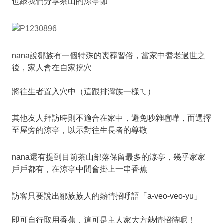
也跟我們分享茶山的涼亭節
nana說鄒族有一個特殊的喪葬習俗，當家中耆老過世之
後，家人會在自家挖穴
將往生者置入穴中（這跟排灣族一樣ㄟ）
其他友人拜訪時則不適合在家中，避免吵雜喧嘩，而選擇
至屋旁的涼亭，以示對往生長者的尊敬
nana還有提到目前茶山部落保留最多的涼亭，幾乎家家
戶戶都有，在涼亭中間會掛上一串香蕉
訪客只要說出鄒族族人的熱情招呼語「a-veo-veo-yu」
即可自行取用香蕉，這可是主人家大方熱情招待呢！