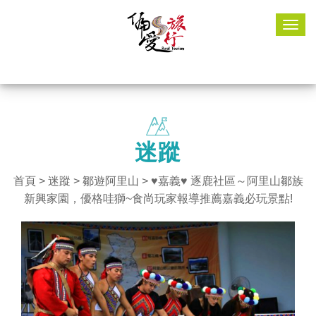
Togg
navig
迷蹤
首頁
>
迷蹤
>
鄒遊阿里山
> ♥嘉義♥ 逐鹿社區～阿里山鄒族
新興家園，優格哇獅~食尚玩家報導推薦嘉義必玩景點!