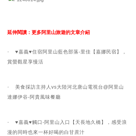
延伸閱讀：更多阿里山旅遊的文章介紹
·
♥嘉義♥住宿阿里山藍色部落-里佳【嘉娜民宿】，
賞螢觀星享慢活
·
美食採訪主持人vs大陸河北唐山電視台@阿里山
達娜伊谷-阿貴風味餐廳
·
♥嘉義♥觸口-阿里山入口【天長地久橋】，感受浪
漫的同時也來一杯好喝的白甘蔗汁