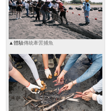
▲體驗
傳統牽罟捕魚