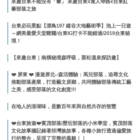
來趣台東不能沒有「藜」 來趣台東x達人帶路x台東紅
藜部落之旅
台東必玩景點【漂鳥197 縱谷大地藝術季】池上一日遊
～網美最愛天堂鞦韆/台東IG打卡不能錯過/2019台東秘
境！
【來趣台東｜南橫秘境森呼吸，栗松溫泉探訪趣】
❤️ 屏東 ❤️ 漫遊屏北--森活體驗：馬兒部落，追尋文化
推動部落產業，打造藝文原鄉，共同體驗部落傳統工藝
之美，感受部落的文化創意!!!
在地人的澎湖味，是數百年來與自然共存的智慧
❤️台東旅遊❤️賓茂部落/歷坵部落的小米學堂，賓茂部落
文化故事牆記錄著排灣族故事，各種小旅行透過偏愛旅
行的整合，呈現了完整的風貌！！