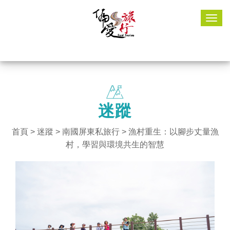
Togg
navig
迷蹤
首頁
>
迷蹤
>
南國屏東私旅行
> 漁村重生：以腳步丈量漁
村，學習與環境共生的智慧